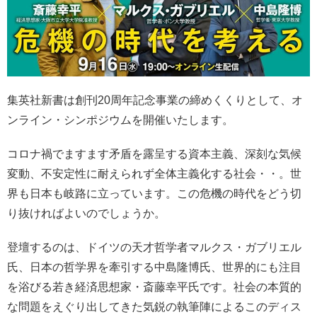
集英社新書は創刊20周年記念事業の締めくくりとして、オ
ンライン・シンポジウムを開催いたします。
コロナ禍でますます矛盾を露呈する資本主義、深刻な気候
変動、不安定性に耐えられず全体主義化する社会・・。世
界も日本も岐路に立っています。この危機の時代をどう切
り抜ければよいのでしょうか。
登壇するのは、ドイツの天才哲学者マルクス・ガブリエル
氏、日本の哲学界を牽引する中島隆博氏、世界的にも注目
を浴びる若き経済思想家・斎藤幸平氏です。社会の本質的
な問題をえぐり出してきた気鋭の執筆陣によるこのディス