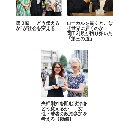
第３回 “どう伝える
ローカルを貫くと、な
か”が社会を変える
ぜ世界に届くのか──
岡田利規が切り拓いた
「第三の道」
夫婦別姓を阻む政治を
どう変えるか――女
性・若者の政治参加を
考える【後編】