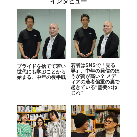
インタビュー
若者はSNSで「見る
プライドを捨てて若い
専」、中年の発信のほ
世代にも学ぶことから
うが質が高い？ メデ
始まる、中年の後半戦
ィアの若者偏重の裏で
起きている“需要のね
じれ”