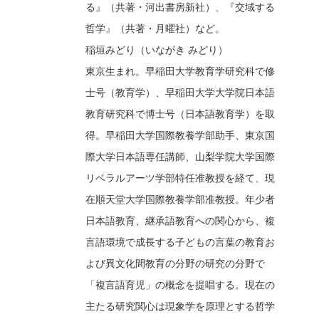
る』（共著・河出書房新社）、『交域する
哲学』（共著・月曜社）など。
稲垣みどり（いながき みどり）
東京生まれ。早稲田大学教育学研究科で修
士号（教育学）、早稲田大学大学院日本語
教育研究科で博士号（日本語教育学）を取
得。早稲田大学国際教養学部助手、東京国
際大学日本語専任講師、山梨学院大学国際
リベラルアーツ学部特任准教授を経て、現
在順天堂大学国際教養学部准教授。年少者
日本語教育、継承語教育への関心から、複
言語環境で成長する子どもの言葉の教育お
よび異文化間教育の分野の研究の分野で
「複言語育児」の概念を提唱する。現在の
主たる研究関心は現象学を原理とする哲学