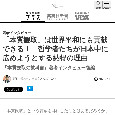
メニュー
検索
検索
著者インタビュー
「本質観取」は世界平和にも貢献
できる！ 哲学者たちが日本中に
広めようとする納得の理由
『本質観取の教科書』著者インタビュー後編
苫野一徳×岩内章太郎×稲垣みどり
2026.2.15
「本質観取」という言葉を耳にしたことはあるだろうか。