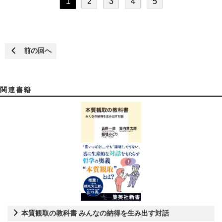
1
2
3
4
5
前の回へ
関連書籍
本質観取の教科書 みんなの納得を生み出す対話