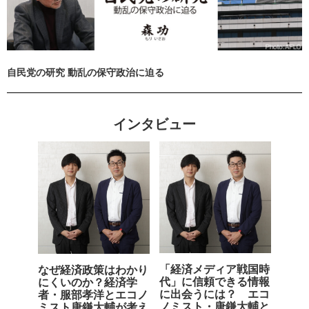
自民党の研究 動乱の保守政治に迫る
インタビュー
「経済メディア戦国時
なぜ経済政策はわかり
代」に信頼できる情報
にくいのか？経済学
に出会うには？ エコ
者・服部孝洋とエコノ
ノミスト・唐鎌大輔と
ミスト唐鎌大輔が考え