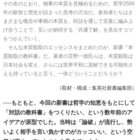
その名のとおり、物事の本質を見極めるための、哲学2500
年の叡智と歴史が詰まった思考の方法だ。参加者たちはさ
まざまな概念や事柄の本質を、対話を通して言葉に編み上
げ合うことで、互いが納得する「共通了解」を見出すコツ
をつかんでいく。
そんな本質観取のエッセンスをまとめたのが、新書『本
質観取の教科書』だ。著者の苫野一徳氏らは、本質観取は
日本社会を変え、さらには世界平和に貢献できる可能性さ
えも持っていると言う。一体どういうことだろうか？
（取材・構成：集英社新書編集部）
──もともと、今回の新書は哲学の知恵をもとにして
「対話の教科書」をつくりたい、という数年前のア
イデアが原型でした。当時は「論破」が流行し、勢
いよく相手を言い負かすのがカッコいい、という空