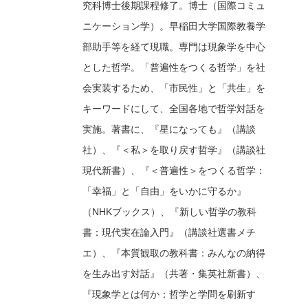
究科博士後期課程修了。博士（国際コミュ
ニケーション学）。早稲田大学国際教養学
部助手等を経て現職。専門は現象学を中心
とした哲学。「普遍性をつくる哲学」を社
会実装するため、「市民性」と「共生」を
キーワードにして、全国各地で哲学対話を
実施。著書に、『星になっても』（講談
社）、『＜私＞を取り戻す哲学』（講談社
現代新書）、『＜普遍性＞をつくる哲学：
「幸福」と「自由」をいかに守るか』
（NHKブックス）、『新しい哲学の教科
書：現代実在論入門』（講談社選書メチ
エ）、『本質観取の教科書：みんなの納得
を生み出す対話』（共著・集英社新書）、
『現象学とは何か：哲学と学問を刷新す