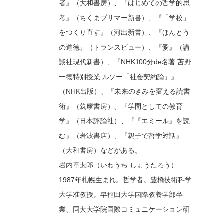
者』（大和書房）、『はじめての哲学的思
考』（ちくまプリマー新書）、『「学校」
をつくり直す』（河出新書）、『ほんとう
の道徳』（トランスビュー）、『愛』（講
談社現代新書）、『NHK100分de名著 苫野
一徳特別授業 ルソー「社会契約論」』
（NHK出版）、『未来のきみを変える読書
術』（筑摩書房）、『学問としての教育
学』（日本評論社）、『『エミール』を読
む』（岩波書店）、『親子で哲学対話』
（大和書房）などがある。
岩内章太郎（いわうち しょうたろう）
1987年札幌生まれ。哲学者。豊橋技術科学
大学准教授。早稲田大学国際教養学部卒
業、同大大学院国際コミュニケーション研