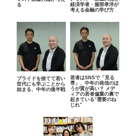
経済学者・服部孝洋が
る
考える金融の学び方
若者はSNSで「見る
プライドを捨てて若い
専」、中年の発信のほ
世代にも学ぶことから
うが質が高い？ メデ
始まる、中年の後半戦
ィアの若者偏重の裏で
起きている“需要のね
じれ”