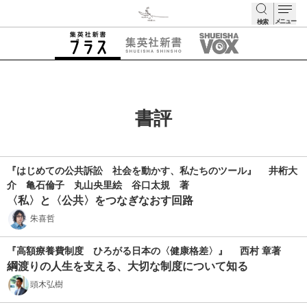
メニュー
検索
検索
書評
『はじめての公共訴訟 社会を動かす、私たちのツール』 井桁大
介 亀石倫子 丸山央里絵 谷口太規 著
〈私〉と〈公共〉をつなぎなおす回路
朱喜哲
『高額療養費制度 ひろがる日本の〈健康格差〉』 西村 章著
綱渡りの人生を支える、大切な制度について知る
頭木弘樹