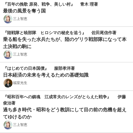
『百年の挽歌 原発、戦争、美しい村』 青木 理著
最後の風景を奪う国
三上智恵
『陸戦隊と暁部隊 ヒロシマの秘史を追う』 佐田尾信作著
乗る船を失った水兵たちが、陸のゲリラ戦部隊になって本
土決戦の駒に
三上智恵
『はじめての日本国債』 服部孝洋著
日本経済の未来を考えるための基礎知識
福室光生
『昭和百年への鎮魂 江成常夫のレンズがとらえた戦争』 伊藤
俊治著
過ち多き時代・昭和をどう教訓にして目の前の危機を超え
てゆけるのか
三上智恵