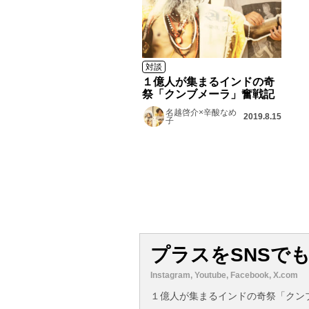
対談
１億人が集まるインドの奇
祭「クンブメーラ」奮戦記
名越啓介×辛酸なめ
2019.8.15
子
プラスをSNSで
Instagram, Youtube, Facebook, X.com
１億人が集まるインドの奇祭「クン