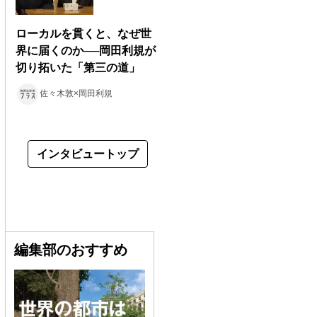
ローカルを貫くと、なぜ世
界に届くのか──岡田利規が
切り拓いた「第三の道」
佐々木敦×岡田利規
インタビュートップ
編集部のおすすめ