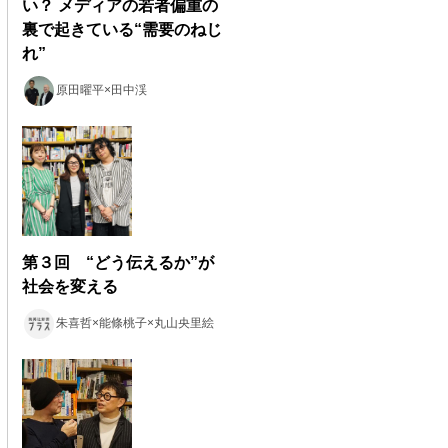
い？ メディアの若者偏重の
裏で起きている“需要のねじ
れ”
原田曜平×田中渓
第３回 “どう伝えるか”が
社会を変える
朱喜哲×能條桃子×丸山央里絵