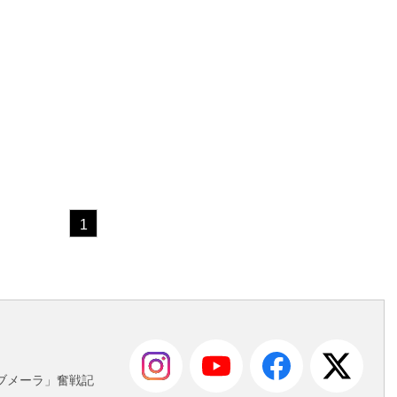
1
も
ブメーラ」奮戦記