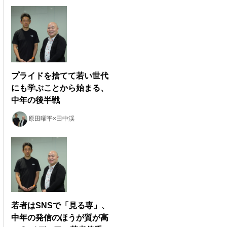
プライドを捨てて若い世代
にも学ぶことから始まる、
中年の後半戦
原田曜平×田中渓
若者はSNSで「見る専」、
中年の発信のほうが質が高