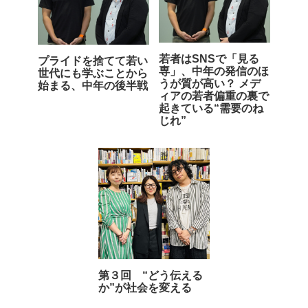
若者はSNSで「見る
プライドを捨てて若い
専」、中年の発信のほ
世代にも学ぶことから
うが質が高い？ メデ
始まる、中年の後半戦
ィアの若者偏重の裏で
起きている“需要のね
じれ”
第３回 “どう伝える
か”が社会を変える