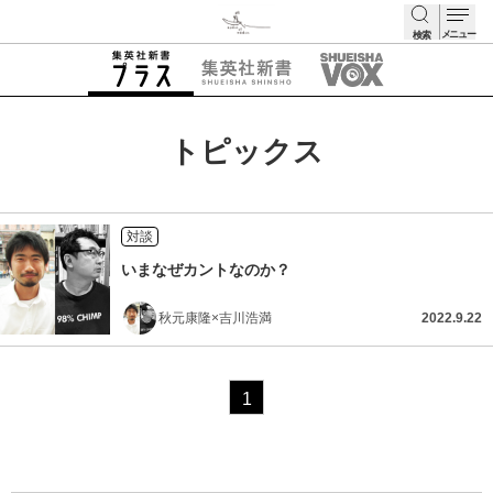
メニュー
検索
検索
トピックス
対談
いまなぜカントなのか？
秋元康隆×吉川浩満
2022.9.22
1