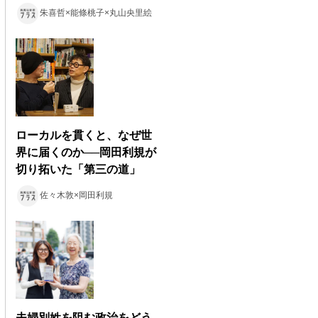
朱喜哲×能條桃子×丸山央里絵
ローカルを貫くと、なぜ世
界に届くのか──岡田利規が
切り拓いた「第三の道」
佐々木敦×岡田利規
夫婦別姓を阻む政治をどう