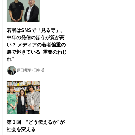
若者はSNSで「見る専」、
中年の発信のほうが質が高
い？ メディアの若者偏重の
裏で起きている“需要のねじ
れ”
原田曜平×田中渓
第３回 “どう伝えるか”が
社会を変える