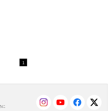
1
も
めに