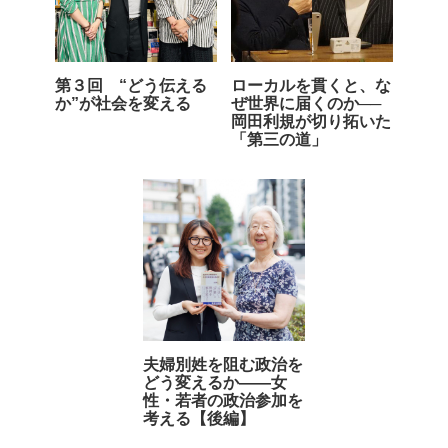
第３回 “どう伝える
ローカルを貫くと、な
か”が社会を変える
ぜ世界に届くのか──
岡田利規が切り拓いた
「第三の道」
夫婦別姓を阻む政治を
どう変えるか――女
性・若者の政治参加を
考える【後編】