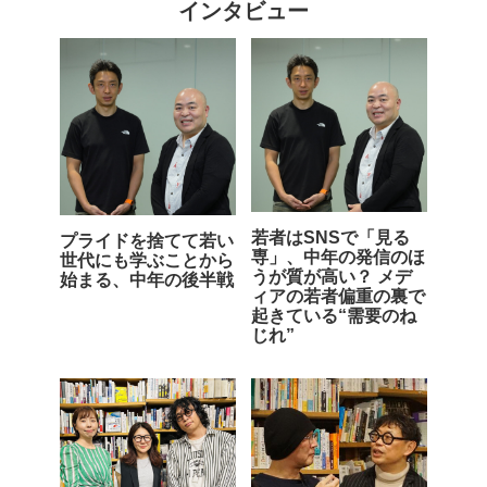
インタビュー
若者はSNSで「見る
プライドを捨てて若い
専」、中年の発信のほ
世代にも学ぶことから
うが質が高い？ メデ
始まる、中年の後半戦
ィアの若者偏重の裏で
起きている“需要のね
じれ”