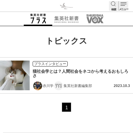
メニュー
検索
検索
トピックス
プラスインタビュー
猫社会学とは？人間社会をネコから考えるおもしろ
さ
赤川学
集英社新書編集部
2023.10.3
1