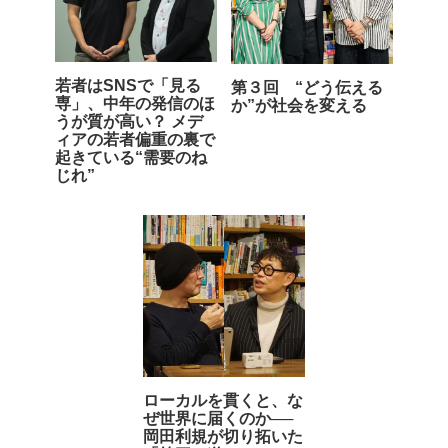
若者はSNSで「見る
第３回 “どう伝える
専」、中年の発信のほ
か”が社会を変える
うが質が高い？ メデ
ィアの若者偏重の裏で
起きている“需要のね
じれ”
ローカルを貫くと、な
ぜ世界に届くのか──
岡田利規が切り拓いた