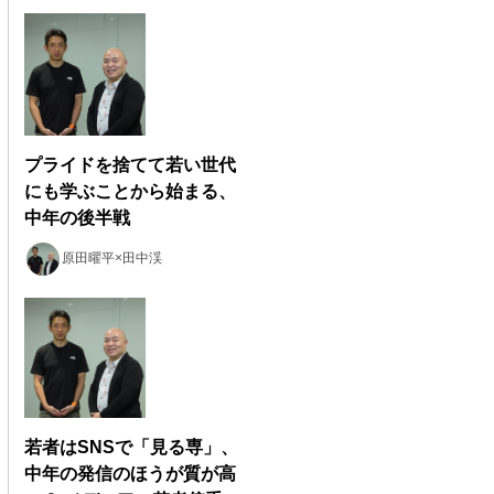
プライドを捨てて若い世代
にも学ぶことから始まる、
中年の後半戦
原田曜平×田中渓
若者はSNSで「見る専」、
中年の発信のほうが質が高