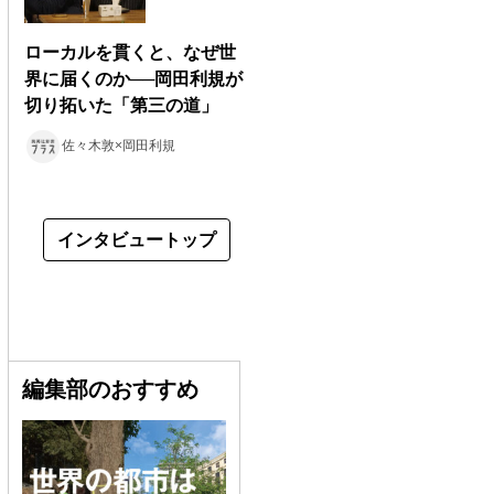
ローカルを貫くと、なぜ世
界に届くのか──岡田利規が
切り拓いた「第三の道」
佐々木敦×岡田利規
インタビュートップ
編集部のおすすめ