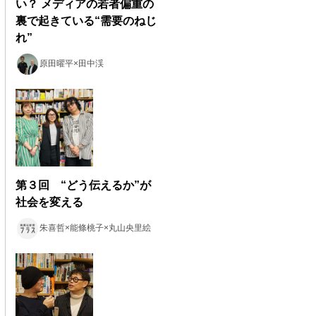
い？ メディアの若者偏重の
裏で起きている“需要のねじ
れ”
原田曜平×田中渓
第３回 “どう伝えるか”が
社会を変える
朱喜哲×能條桃子×丸山央里絵