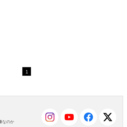
1
も
嫌なのか