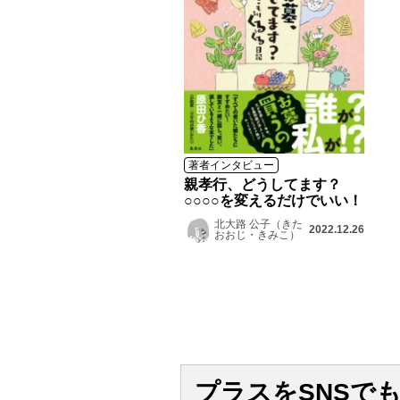
著者インタビュー
親孝行、どうしてます？
○○○○を変えるだけでいい！
北大路 公子（きた
2022.12.26
おおじ・きみこ）
プラスをSNSで