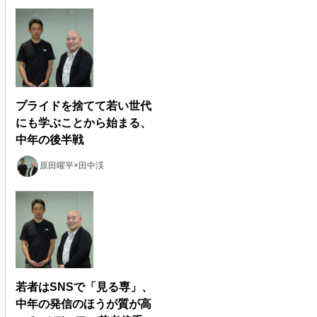
プライドを捨てて若い世代
にも学ぶことから始まる、
中年の後半戦
原田曜平×田中渓
若者はSNSで「見る専」、
中年の発信のほうが質が高