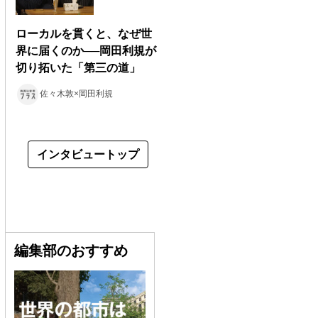
ローカルを貫くと、なぜ世
界に届くのか──岡田利規が
切り拓いた「第三の道」
佐々木敦×岡田利規
インタビュートップ
編集部のおすすめ