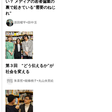
い？ メディアの若者偏重の
裏で起きている“需要のねじ
れ”
原田曜平×田中渓
第３回 “どう伝えるか”が
社会を変える
朱喜哲×能條桃子×丸山央里絵