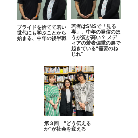
若者はSNSで「見る
プライドを捨てて若い
専」、中年の発信のほ
世代にも学ぶことから
うが質が高い？ メデ
始まる、中年の後半戦
ィアの若者偏重の裏で
起きている“需要のね
じれ”
第３回 “どう伝える
か”が社会を変える