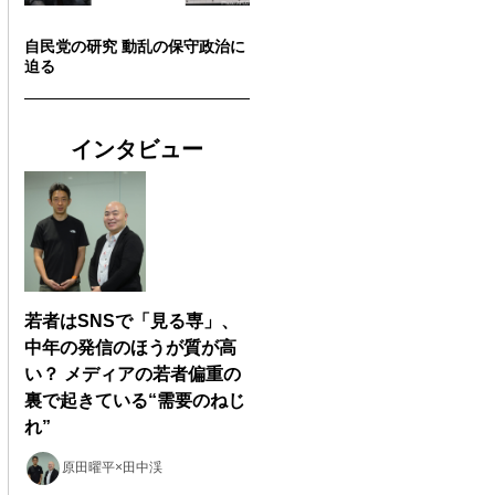
自民党の研究 動乱の保守政治に
迫る
インタビュー
若者はSNSで「見る専」、
中年の発信のほうが質が高
い？ メディアの若者偏重の
裏で起きている“需要のねじ
れ”
原田曜平×田中渓