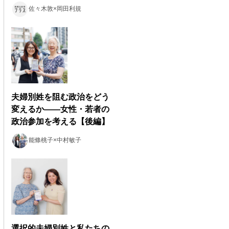
佐々木敦×岡田利規
夫婦別姓を阻む政治をどう
変えるか――女性・若者の
政治参加を考える【後編】
能條桃子×中村敏子
選択的夫婦別姓と私たちの