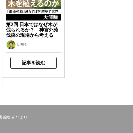
第2回 日本ではなぜ木が
伐られるか？ 神宮外苑
伐採の現場から考える
大澤暁
記事を読む
書編集者だより