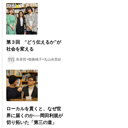
第３回 “どう伝えるか”が
社会を変える
朱喜哲×能條桃子×丸山央里絵
ローカルを貫くと、なぜ世
界に届くのか──岡田利規が
切り拓いた「第三の道」