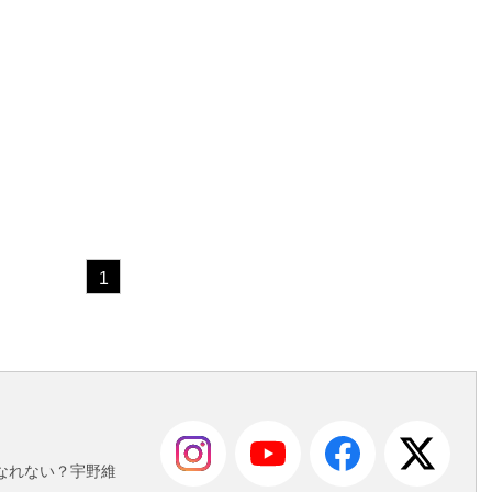
1
も
なれない？宇野維