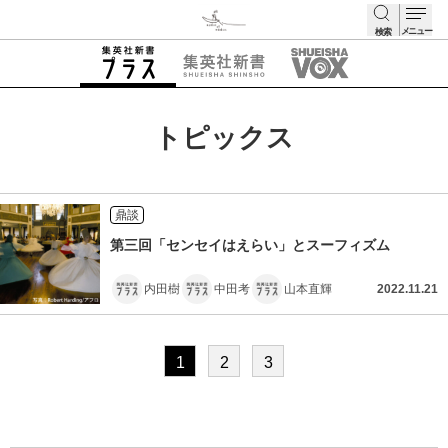
メニュー
検索
検索
トピックス
鼎談
第三回「センセイはえらい」とスーフィズム
内田樹
中田考
山本直輝
2022.11.21
1
2
3