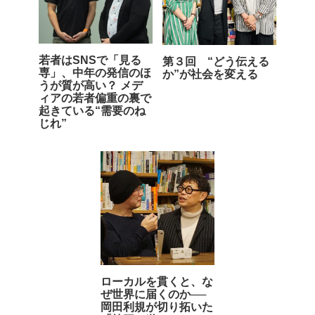
若者はSNSで「見る
第３回 “どう伝える
専」、中年の発信のほ
か”が社会を変える
うが質が高い？ メデ
ィアの若者偏重の裏で
起きている“需要のね
じれ”
ローカルを貫くと、な
ぜ世界に届くのか──
岡田利規が切り拓いた