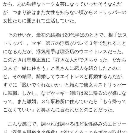
から、あの独特なトーク＆芸になっていったそうなんだ
が、つまり彼はまだ女性を知らない頃からストリッパーの
女性たちに囲まれて生活していた。
そのせいか、最初の結婚は20代半ばのときで、相手はス
トリッパー。マギー師匠の浮気がバレて３年で別れること
になるんだが、浮気相手は喫茶店のウエイトレスだった。
このときは馬鹿正直に「好きな人ができちゃった。だから
３人で一緒に住もう」と奥さんに恋人を紹介したとのこ
と。その結果、離婚してウエイトレスと再婚するんだが、
すぐに「脱いでくれないか」と頼んで彼女もストリッパー
に転職。しかし、なぜかマギー師匠は家に帰るのが嫌にな
って、また離婚。３年事務所に住んでいたら「もう帰って
こなくていい」と奥さんに言われたとのことだった。
こんな感じで、調べれば調べるほど女性絡みのエピソー
ド（浮気＆風俗ネタ多数）が出てくることをボクが取材で