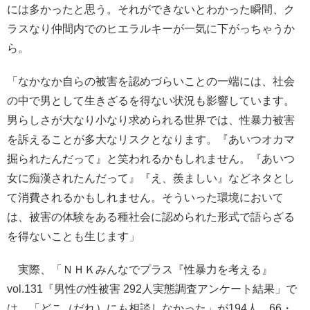
には多かったと思う。それができないとわかった瞬間、ク
ラスなり仲間内でのヒエラルキーが一気に下がっちゃうか
ら。
「なかなか自らの被害を認めづらいことの一端には、社会
の中で男として生きざるを得ない状況も影響しています。
男らしさが大なり小なり求められる世界では、性暴力被害
を訴えることが多大なリスクとなります。『あいつオカマ
掘られたんだって』と笑われるかもしれません。『あいつ
女に痴漢されたんだって』『え、羨ましい』などネタとし
て消費されるかもしれません。そういった環境において
は、被害の体験をある種社会に認められた形式で語らざる
を得ないことも生じます」
実際、「ＮＨＫみんなでプラス『性暴力を考える』
vol.131『男性の性被害 292人実態調査アンケート結果」で
は、「どこ（だれ）にも相談しなかった」が194人、66・