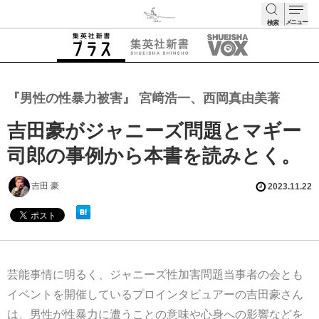
メニュー
検索
検索
『男性の性暴力被害』 宮﨑浩一、西岡真由美著
吉田豪がジャニーズ問題とマギー
司郎の事例から本書を読みとく。
吉田 豪
2023.11.22
芸能事情に明るく、ジャニーズ性加害問題当事者の会とも
イベントを開催しているプロインタビュアーの吉田豪さん
は、男性が性暴力に遭うことの意味や心身への影響などを