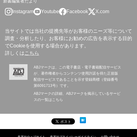
新書編集者だより
Instagram
Youtube
Facebook
X.com
当サイトでは当社の提携先等がお客様のニーズ等について
調査・分析したり、お客様にお勧めの広告を表示する目的
でCookieを使用する場合があります。
詳しくは
こちら
ABJマークは、この電子書店・電子書籍配信サービス
が、著作権者からコンテンツ使用許諾を得た正規版
配信サービスであることを示す登録商標（登録番号
第6091713号）です。
ABJマークの詳細、ABJマークを掲示しているサービ
スの一覧は
こちら
集英社ウェブサイト
集英社プライバシーガイドライン
お問い合わせ