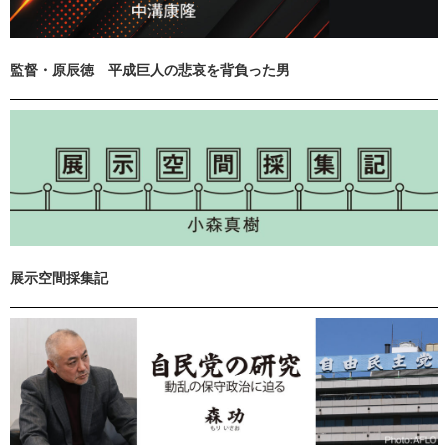
監督・原辰徳 平成巨人の悲哀を背負った男
展示空間採集記