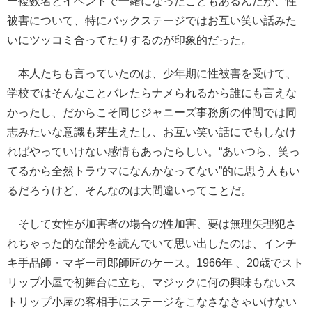
ー複数名とイベントで一緒になったこともあるんだが、性
被害について、特にバックステージではお互い笑い話みた
いにツッコミ合ってたりするのが印象的だった。
本人たちも言っていたのは、少年期に性被害を受けて、
学校ではそんなことバレたらナメられるから誰にも言えな
かったし、だからこそ同じジャニーズ事務所の仲間では同
志みたいな意識も芽生えたし、お互い笑い話にでもしなけ
ればやっていけない感情もあったらしい。“あいつら、笑っ
てるから全然トラウマになんかなってない”的に思う人もい
るだろうけど、そんなのは大間違いってことだ。
そして女性が加害者の場合の性加害、要は無理矢理犯さ
れちゃった的な部分を読んでいて思い出したのは、インチ
キ手品師・マギー司郎師匠のケース。1966年 、20歳でスト
リップ小屋で初舞台に立ち、マジックに何の興味もないス
トリップ小屋の客相手にステージをこなさなきゃいけない