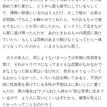
初めて来た家だし、どうやら親も留守にしているらしく
て、薄暗い部屋にいるのは２人だけ。そこで彼が「お前も
全部脱いでちんこを触らせてくれたら、そのおもちゃで遊
んでもいい」とか言い出したから、ビックリして泣きなが
ら家に逃げ帰ったんだが、あのときおもちゃの誘惑に負け
ていたら、もしくは恐怖のあまり動けなくなってたら一体
どうなっていたのかと、いまさらながら思う。
ボクの友人に、同じようなパターンで少年期に性加害を
受け、それがトラウマになってまともな恋愛がなかなかで
きなくなった奴も実はいるけれど、自分もそうなっていて
もおかしくなかった。いろいろ話を聞いてみると、子供の
頃に性加害を受けている女性が予想以上に多いことに驚く
んだが、男の場合は“ナメられたら終わり”的な世界に生きて
いるので、より人に言いにくいはずだから、被害が見えに
くかったってことなのだろう。