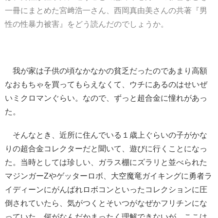
一冊にまとめた宮﨑浩一さん、西岡真由美さんの共著『男
性の性暴力被害』をどう読んだのでしょうか。
我が家は子供の頃なかなかの貧乏だったのであまり高額
なおもちゃを買ってもらえなくて、ウチにあるのはせいぜ
いミクロマンぐらい。なので、ずっと超合金に憧れがあっ
た。
そんなとき、近所に住んでいる１歳上ぐらいの子がかな
りの超合金コレクターだと聞いて、遊びに行くことになっ
た。当時としては珍しい、ガラス棚にズラリと並べられた
マジンガーZやゲッターロボ、大空魔竜ガイキングに勇者ラ
イディーンにがんばれロボコンといったコレクションに圧
倒されていたら、気がつくとそいつがなぜかフリチンにな
っていた。何がなんだかまったく理解できないが、ここは