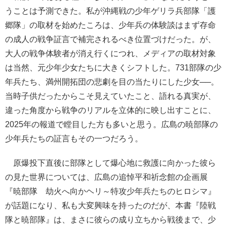
うことは予測できた。私が沖縄戦の少年ゲリラ兵部隊「護
郷隊」の取材を始めたころは、少年兵の体験談はまず存命
の成人の戦争証言で補完されるべき位置づけだった。が、
大人の戦争体験者が消え行くにつれ、メディアの取材対象
は当然、元少年少女たちに大きくシフトした。731部隊の少
年兵たち、満州開拓団の悲劇を目の当たりにした少女──。
当時子供だったからこそ見えていたこと、語れる真実が、
違った角度から戦争のリアルを立体的に映し出すことに、
2025年の報道で瞠目した方も多いと思う。広島の暁部隊の
少年兵たちの証言もその一つだろう。
原爆投下直後に部隊として爆心地に救護に向かった彼ら
の見た世界については、広島の追悼平和祈念館の企画展
『暁部隊 劫火へ向かヘリ～特攻少年兵たちのヒロシマ』
が話題になり、私も大変興味を持ったのだが、本書『陸戦
隊と暁部隊』は、まさに彼らの成り立ちから戦後まで、少