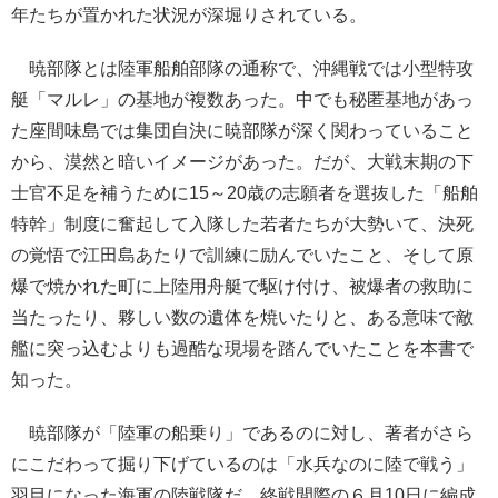
年たちが置かれた状況が深堀りされている。
暁部隊とは陸軍船舶部隊の通称で、沖縄戦では小型特攻
艇「マルレ」の基地が複数あった。中でも秘匿基地があっ
た座間味島では集団自決に暁部隊が深く関わっていること
から、漠然と暗いイメージがあった。だが、大戦末期の下
士官不足を補うために15～20歳の志願者を選抜した「船舶
特幹」制度に奮起して入隊した若者たちが大勢いて、決死
の覚悟で江田島あたりで訓練に励んでいたこと、そして原
爆で焼かれた町に上陸用舟艇で駆け付け、被爆者の救助に
当たったり、夥しい数の遺体を焼いたりと、ある意味で敵
艦に突っ込むよりも過酷な現場を踏んでいたことを本書で
知った。
暁部隊が「陸軍の船乗り」であるのに対し、著者がさら
にこだわって掘り下げているのは「水兵なのに陸で戦う」
羽目になった海軍の陸戦隊だ。終戦間際の６月10日に編成