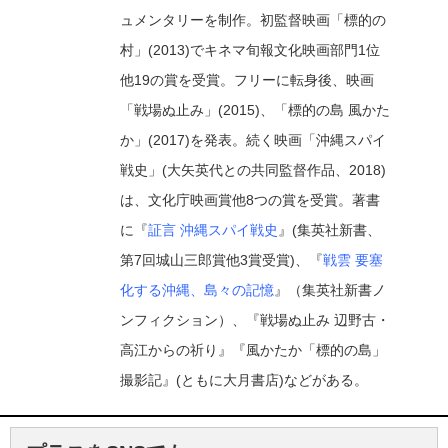
ュメンタリーを制作。初監督映画「標的の
村」(2013)でキネマ旬報文化映画部門1位
他19の賞を受賞。フリーに転身後、映画
「戦場ぬ止み」(2015)、「標的の島 風かた
か」(2017)を発表。続く映画「沖縄スパイ
戦史」(大矢英代との共同監督作品、2018)
は、文化庁映画賞他8つの賞を受賞。著書
に『
証言 沖縄スパイ戦史
』(集英社新書、
第7回城山三郎賞他3賞受賞)、『
戦雲 要塞
化する沖縄、島々の記憶
』（集英社新書ノ
ンフィクション）、『戦場ぬ止み 辺野古・
高江からの祈り』『風かたか「標的の島」
撮影記』(ともに大月書店)などがある。