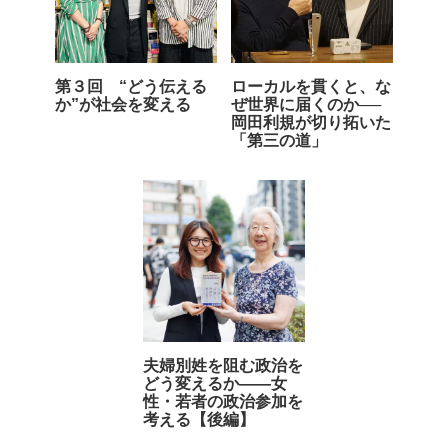
第３回 “どう伝える
ローカルを貫くと、な
か”が社会を変える
ぜ世界に届くのか──
岡田利規が切り拓いた
「第三の道」
夫婦別姓を阻む政治を
どう変えるか――女
性・若者の政治参加を
考える【後編】