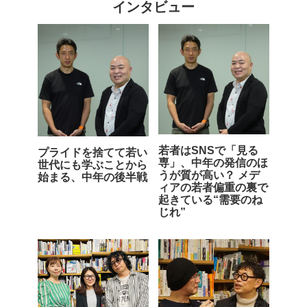
インタビュー
若者はSNSで「見る
プライドを捨てて若い
専」、中年の発信のほ
世代にも学ぶことから
うが質が高い？ メデ
始まる、中年の後半戦
ィアの若者偏重の裏で
起きている“需要のね
じれ”