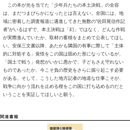
この本が光を当てた「少年兵たちの本土決戦」の全容
は、まだつまびらかになったとは言えない。全国には、地
域に密着した調査報道に邁進してきた無数の“佐田尾信作記
者”がいるはずで、本土決戦は「幻」ではなく、どんな作戦
が実際進んでいたか、取材の蓄積をまとめて公表してほし
い。安保三文書以降、あたかも隣国の有事に際して「主体
的に対処する」覚悟をこの国は固めた形になっているが、
「国土で戦う」発想がいかに愚かで、子どもさえ守れない
ものであったか、今こそ負の歴史をさらに掘り起こす必要
がある。そして、こうした地方記者の地道な仕事こそが、
戦争に向かう流れを止める楔をこの国に打ち込めるのだと
いうことを実証してほしいと願う。
関連書籍