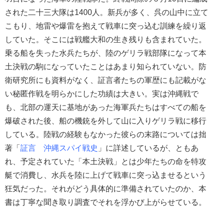
された二十三大隊は1400人。新兵が多く、呉の山中に立て
こもり、地雷や爆雷を抱えて戦車に突っ込む訓練を繰り返
していた。そこには戦艦大和の生き残りも含まれていた。
乗る船を失った水兵たちが、陸のゲリラ戦部隊になって本
土決戦の駒になっていたことはあまり知られていない。防
衛研究所にも資料がなく、証言者たちの軍歴にも記載がな
い秘匿作戦を明らかにした功績は大きい。実は沖縄戦で
も、北部の運天に基地があった海軍兵たちはすべての船を
爆破された後、船の機銃を外して山に入りゲリラ戦に移行
している。陸戦の経験もなかった彼らの末路については拙
著「
証言 沖縄スパイ戦史
」に詳述しているが、ともあ
れ、予定されていた「本土決戦」とは少年たちの命を特攻
艇で消費し、水兵を陸に上げて戦車に突っ込ませるという
狂気だった。それがどう具体的に準備されていたのか、本
書は丁寧な聞き取り調査でそれを浮かび上がらせている。