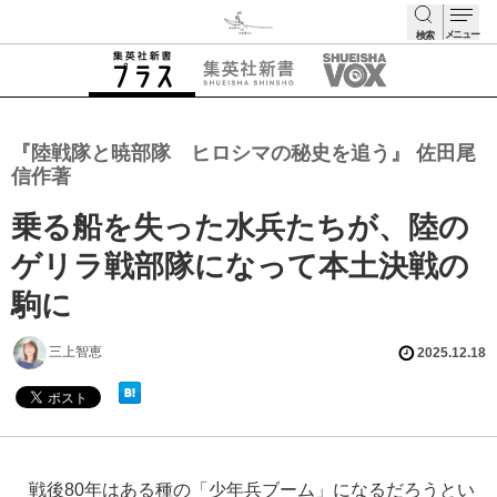
メニュー
検索
検索
『陸戦隊と暁部隊 ヒロシマの秘史を追う』 佐田尾
信作著
乗る船を失った水兵たちが、陸の
ゲリラ戦部隊になって本土決戦の
駒に
三上智恵
2025.12.18
戦後80年はある種の「少年兵ブーム」になるだろうとい