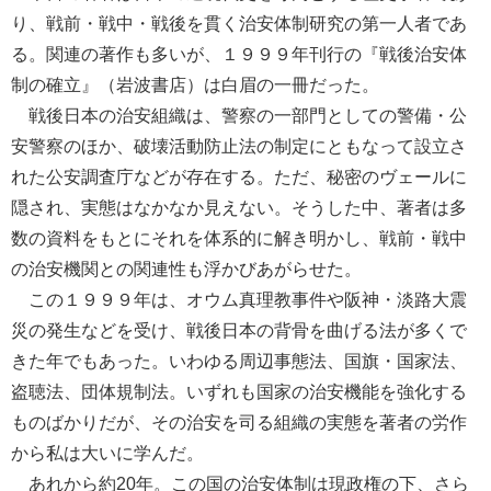
り、戦前・戦中・戦後を貫く治安体制研究の第一人者であ
る。関連の著作も多いが、１９９９年刊行の『戦後治安体
制の確立』（岩波書店）は白眉の一冊だった。
戦後日本の治安組織は、警察の一部門としての警備・公
安警察のほか、破壊活動防止法の制定にともなって設立さ
れた公安調査庁などが存在する。ただ、秘密のヴェールに
隠され、実態はなかなか見えない。そうした中、著者は多
数の資料をもとにそれを体系的に解き明かし、戦前・戦中
の治安機関との関連性も浮かびあがらせた。
この１９９９年は、オウム真理教事件や阪神・淡路大震
災の発生などを受け、戦後日本の背骨を曲げる法が多くで
きた年でもあった。いわゆる周辺事態法、国旗・国家法、
盗聴法、団体規制法。いずれも国家の治安機能を強化する
ものばかりだが、その治安を司る組織の実態を著者の労作
から私は大いに学んだ。
あれから約20年。この国の治安体制は現政権の下、さら