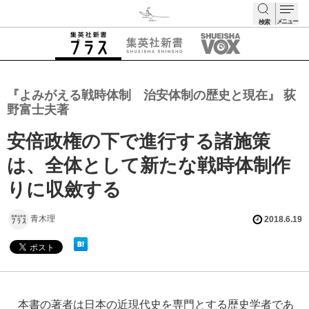
メニュー
検索
検索
『よみがえる戦時体制 治安体制の歴史と現在』 荻
野富士夫著
安倍政権の下で進行する諸施策
は、全体として新たな戦時体制作
りに収斂する
青木理
2018.6.19
本書の著者は日本の近現代史を専門とする歴史学者であ