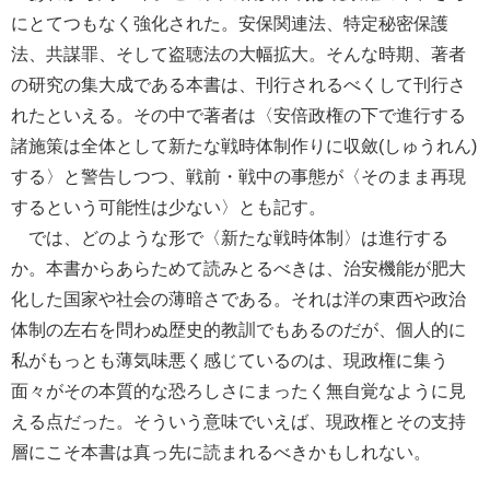
にとてつもなく強化された。安保関連法、特定秘密保護
法、共謀罪、そして盗聴法の大幅拡大。そんな時期、著者
の研究の集大成である本書は、刊行されるべくして刊行さ
れたといえる。その中で著者は〈安倍政権の下で進行する
諸施策は全体として新たな戦時体制作りに収斂(しゅうれん)
する〉と警告しつつ、戦前・戦中の事態が〈そのまま再現
するという可能性は少ない〉とも記す。
では、どのような形で〈新たな戦時体制〉は進行する
か。本書からあらためて読みとるべきは、治安機能が肥大
化した国家や社会の薄暗さである。それは洋の東西や政治
体制の左右を問わぬ歴史的教訓でもあるのだが、個人的に
私がもっとも薄気味悪く感じているのは、現政権に集う
面々がその本質的な恐ろしさにまったく無自覚なように見
える点だった。そういう意味でいえば、現政権とその支持
層にこそ本書は真っ先に読まれるべきかもしれない。