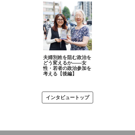
夫婦別姓を阻む政治を
どう変えるか――女
性・若者の政治参加を
考える【後編】
インタビュートップ