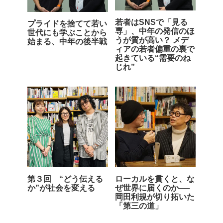
若者はSNSで「見る
プライドを捨てて若い
専」、中年の発信のほ
世代にも学ぶことから
うが質が高い？ メデ
始まる、中年の後半戦
ィアの若者偏重の裏で
起きている“需要のね
じれ”
第３回 “どう伝える
ローカルを貫くと、な
か”が社会を変える
ぜ世界に届くのか──
岡田利規が切り拓いた
「第三の道」