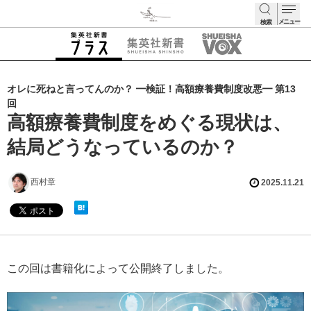
メニュー
検索
検索
オレに死ねと言ってんのか？ ━検証！高額療養費制度改悪━ 第13
回
高額療養費制度をめぐる現状は、
結局どうなっているのか？
西村章
2025.11.21
この回は書籍化によって公開終了しました。