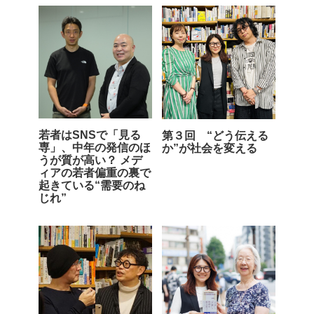
若者はSNSで「見る
第３回 “どう伝える
専」、中年の発信のほ
か”が社会を変える
うが質が高い？ メデ
ィアの若者偏重の裏で
起きている“需要のね
じれ”