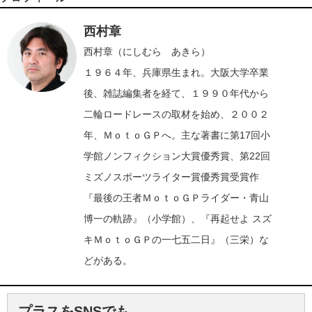
西村章
西村章（にしむら あきら）
１９６４年、兵庫県生まれ。大阪大学卒業
後、雑誌編集者を経て、１９９０年代から
二輪ロードレースの取材を始め、２００２
年、ＭｏｔｏＧＰへ。主な著書に第17回小
学館ノンフィクション大賞優秀賞、第22回
ミズノスポーツライター賞優秀賞受賞作
『最後の王者ＭｏｔｏＧＰライダー・青山
博一の軌跡』（小学館）、『再起せよ スズ
キＭｏｔｏＧＰの一七五二日』（三栄）な
どがある。
プラスをSNSでも