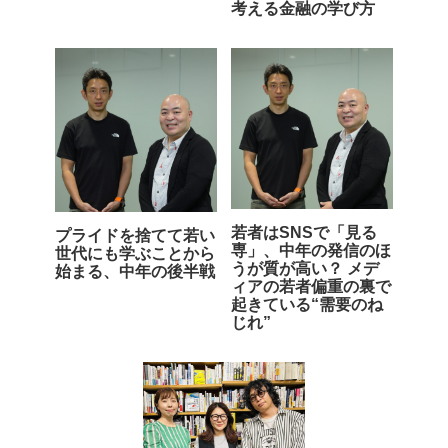
考える金融の学び方
若者はSNSで「見る
プライドを捨てて若い
専」、中年の発信のほ
世代にも学ぶことから
うが質が高い？ メデ
始まる、中年の後半戦
ィアの若者偏重の裏で
起きている“需要のね
じれ”