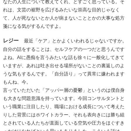
なたの人生について教えてくれ、とすごく思っている。そ
れは、文芸の裾野を広げるみたいな崇高な目的じゃなく
て、人が死なないとか人が病まないこととかの大事な処方
箋になる気がするんですよ。
レジー
最近「ケア」とかよくいわれるじゃないですか。
自分の話をすることは、セルフケアの一つだと思うんです
よね。AIに愚痴を言うみたいな話も徐々に一般化してきて
いますが、あれは吐き出せる場所がないことの裏返しのよ
うな気もするんです。「自分語り」って異常に嫌われます
もんね、今。
言っていただいた「アッパー層の憂鬱」というのは僕自身
も大きな問題意識を持っています。今回コンサルタントと
いう職業に注目したり、職場における成長について考えた
りした背景にはホワイトカラー、それも表向きには勝ち組
とされている人たちが直面している空気や圧力をほぐすき