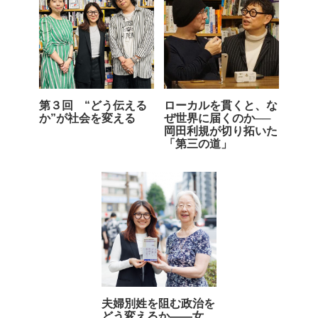
第３回 “どう伝える
ローカルを貫くと、な
か”が社会を変える
ぜ世界に届くのか──
岡田利規が切り拓いた
「第三の道」
夫婦別姓を阻む政治を
どう変えるか――女