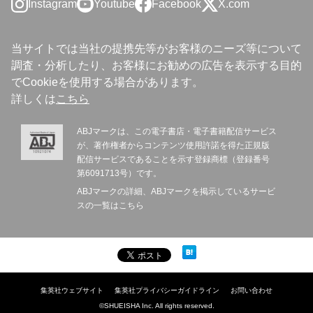
Instagram
Youtube
Facebook
X.com
当サイトでは当社の提携先等がお客様のニーズ等について
調査・分析したり、お客様にお勧めの広告を表示する目的
でCookieを使用する場合があります。
詳しくは
こちら
ABJマークは、この電子書店・電子書籍配信サービス
が、著作権者からコンテンツ使用許諾を得た正規版
配信サービスであることを示す登録商標（登録番号
第6091713号）です。
ABJマークの詳細、ABJマークを掲示しているサービ
スの一覧は
こちら
集英社ウェブサイト
集英社プライバシーガイドライン
お問い合わせ
©SHUEISHA Inc. All rights reserved.