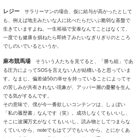
レジー
サラリーマンの場合、仮に給与が高かったとして
も、例えば地主みたいな人に比べたらだいぶ脆弱な基盤で
生きていますよね。一生裕福で安泰なんてことはなくて、
一度でも健康を損ねたら即終了みたいなぎりぎりのところ
でしのいでいるというか。
麻布競馬場
そういう人たちを見てると、「勝ち組」であ
る圧力によってSOSを言えない人が結構いると思っていま
す。なまじ、偏差値50の幸せを持っていることによってそ
の苦しみが共有されない現象が、アッパー層の憂鬱を生ん
でる気がするんです。
その意味で、僕が今一番欲しいコンテンツは、しょぼい
「私の履歴書」なんです（笑）。成功しなくてもいいし、
そこに波瀾万丈がなくてもいいし、読み物としてつまらな
くていいから、noteでもはてブでもいいから、とにかくあ