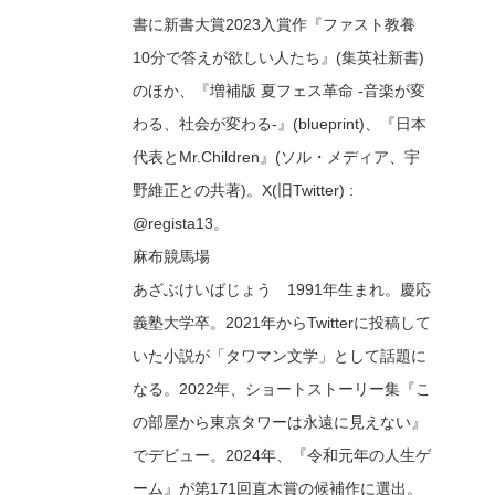
書に新書大賞2023入賞作『ファスト教養
10分で答えが欲しい人たち』(集英社新書)
のほか、『増補版 夏フェス革命 -音楽が変
わる、社会が変わる-』(blueprint)、『日本
代表とMr.Children』(ソル・メディア、宇
野維正との共著)。X(旧Twitter) :
@regista13。
麻布競馬場
あざぶけいばじょう 1991年生まれ。慶応
義塾大学卒。2021年からTwitterに投稿して
いた小説が「タワマン文学」として話題に
なる。2022年、ショートストーリー集
『こ
の部屋から東京タワーは永遠に見えない』
でデビュー。2024年、
『令和元年の人生ゲ
ーム』
が第171回直木賞の候補作に選出。