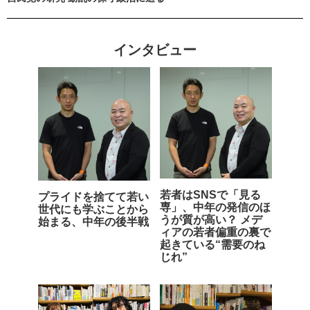
インタビュー
若者はSNSで「見る
プライドを捨てて若い
専」、中年の発信のほ
世代にも学ぶことから
うが質が高い？ メデ
始まる、中年の後半戦
ィアの若者偏重の裏で
起きている“需要のね
じれ”