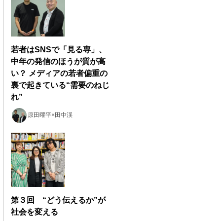
若者はSNSで「見る専」、
中年の発信のほうが質が高
い？ メディアの若者偏重の
裏で起きている“需要のねじ
れ”
原田曜平×田中渓
第３回 “どう伝えるか”が
社会を変える