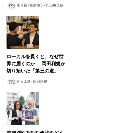
朱喜哲×能條桃子×丸山央里絵
ローカルを貫くと、なぜ世
界に届くのか──岡田利規が
切り拓いた「第三の道」
佐々木敦×岡田利規
夫婦別姓を阻む政治をどう