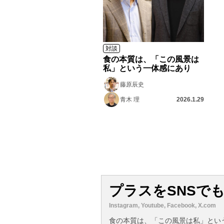
対談
食の本質は、「この風景は
私」という一体感にあり
藤原辰史
青木 理
2026.1.29
プラスをSNSで
Instagram, Youtube, Facebook, X.com
食の本質は、「この風景は私」とい