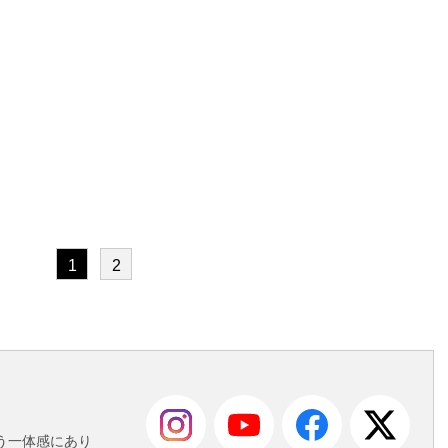
1
2
も
う一体感にあり