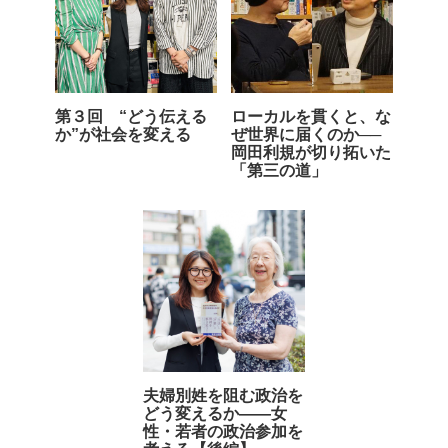
第３回 “どう伝える
ローカルを貫くと、な
か”が社会を変える
ぜ世界に届くのか──
岡田利規が切り拓いた
「第三の道」
夫婦別姓を阻む政治を
どう変えるか――女
性・若者の政治参加を