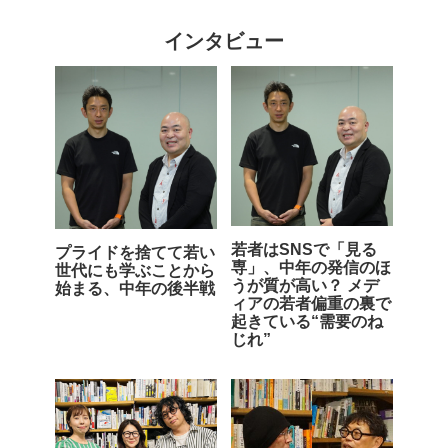
インタビュー
若者はSNSで「見る
プライドを捨てて若い
専」、中年の発信のほ
世代にも学ぶことから
うが質が高い？ メデ
始まる、中年の後半戦
ィアの若者偏重の裏で
起きている“需要のね
じれ”