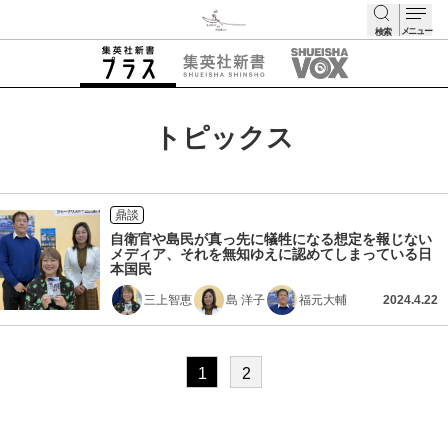
メニュー
検索
検索
トピックス
鼎談
自衛官や島民が真っ先に犠牲になる想定を報じない
メディア、それを無知ゆえに認めてしまっている日
本国民
三上智恵
島 洋子
福元大輔
2024.4.22
1
2