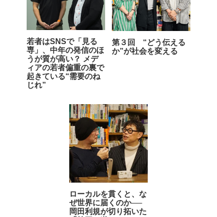
若者はSNSで「見る
第３回 “どう伝える
専」、中年の発信のほ
か”が社会を変える
うが質が高い？ メデ
ィアの若者偏重の裏で
起きている“需要のね
じれ”
ローカルを貫くと、な
ぜ世界に届くのか──
岡田利規が切り拓いた