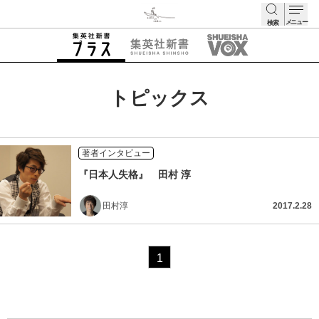
メニュー
検索
検索
トピックス
著者インタビュー
『日本人失格』 田村 淳
田村淳
2017.2.28
1