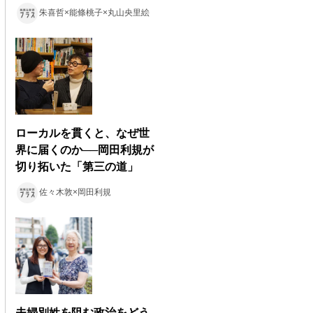
朱喜哲×能條桃子×丸山央里絵
ローカルを貫くと、なぜ世
界に届くのか──岡田利規が
切り拓いた「第三の道」
佐々木敦×岡田利規
夫婦別姓を阻む政治をどう