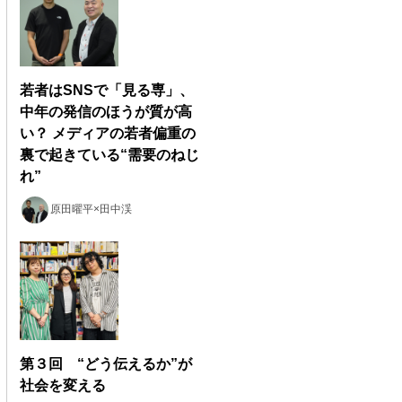
若者はSNSで「見る専」、
中年の発信のほうが質が高
い？ メディアの若者偏重の
裏で起きている“需要のねじ
れ”
原田曜平×田中渓
第３回 “どう伝えるか”が
社会を変える