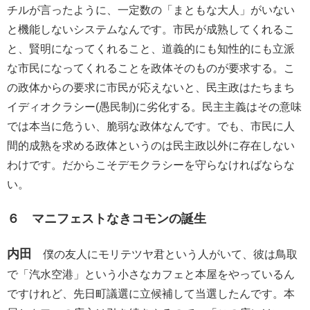
チルが言ったように、一定数の「まともな大人」がいない
と機能しないシステムなんです。市民が成熟してくれるこ
と、賢明になってくれること、道義的にも知性的にも立派
な市民になってくれることを政体そのものが要求する。こ
の政体からの要求に市民が応えないと、民主政はたちまち
イディオクラシー(愚民制)に劣化する。民主主義はその意味
では本当に危うい、脆弱な政体なんです。でも、市民に人
間的成熟を求める政体というのは民主政以外に存在しない
わけです。だからこそデモクラシーを守らなければならな
い。
６ マニフェストなきコモンの誕生
内田
僕の友人にモリテツヤ君という人がいて、彼は鳥取
で「汽水空港」という小さなカフェと本屋をやっているん
ですけれど、先日町議選に立候補して当選したんです。本