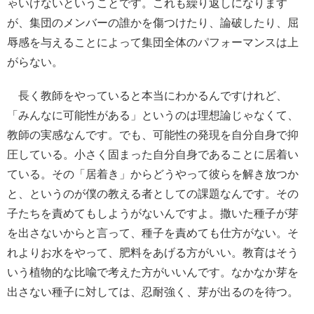
ゃいけないということです。これも繰り返しになります
が、集団のメンバーの誰かを傷つけたり、論破したり、屈
辱感を与えることによって集団全体のパフォーマンスは上
がらない。
長く教師をやっていると本当にわかるんですけれど、
「みんなに可能性がある」というのは理想論じゃなくて、
教師の実感なんです。でも、可能性の発現を自分自身で抑
圧している。小さく固まった自分自身であることに居着い
ている。その「居着き」からどうやって彼らを解き放つか
と、というのが僕の教える者としての課題なんです。その
子たちを責めてもしようがないんですよ。撒いた種子が芽
を出さないからと言って、種子を責めても仕方がない。そ
れよりお水をやって、肥料をあげる方がいい。教育はそう
いう植物的な比喩で考えた方がいいんです。なかなか芽を
出さない種子に対しては、忍耐強く、芽が出るのを待つ。