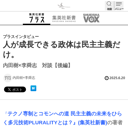
メニュー
検索
検索
プラスインタビュー
人が成長できる政体は民主主義だ
け。
内田樹×李舜志 対談【後編】
内田樹×李舜志
2025.6.20
テクノ専制とコモンへの道 民主主義の未来をひら
『
く多元技術PLURALITYとは？』(集英社新書)
の著者