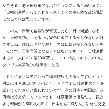
ジできる、ある種特権的なポジションにいると思います。
「日韓の連携」ってこれから東アジアの中心的な政治課題
になると僕は思っています。
この先、日米同盟基軸が破綻したら、日中同盟になる
か、日韓連携か、あるいは完全に孤立するかしかないわけ
ですよね。僕は合理的な解としては日韓連携しかないと思
うんです。軍事同盟になることはないですけど、日韓連携
すると、人口が１億8000万で、ＧＤＰ6兆ドルで、米中に
次いで世界第3位の経済圏になる。
５月にまた韓国に行って講演旅行をするんですけど（＊
対談は４月30日に行われた）、そこでも日韓連携のことを
話してくださいと言われています。今の日本と韓国は、政
府間は冷え切っているけども、経済活動は活発だし、観光
客は韓国から800万人来て、日本から400万人。活発な交流