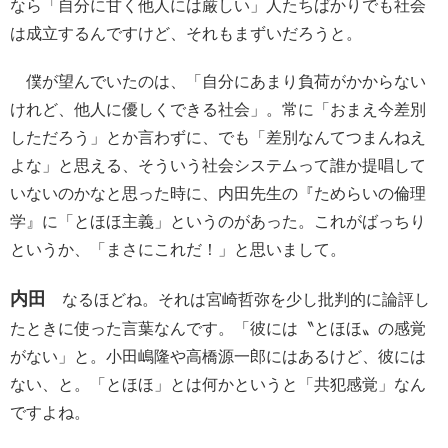
なら「自分に甘く他人には厳しい」人たちばかりでも社会
は成立するんですけど、それもまずいだろうと。
僕が望んでいたのは、「自分にあまり負荷がかからない
けれど、他人に優しくできる社会」。常に「おまえ今差別
しただろう」とか言わずに、でも「差別なんてつまんねえ
よな」と思える、そういう社会システムって誰か提唱して
いないのかなと思った時に、内田先生の『ためらいの倫理
学』に「とほほ主義」というのがあった。これがばっちり
というか、「まさにこれだ！」と思いまして。
内田
なるほどね。それは宮崎哲弥を少し批判的に論評し
たときに使った言葉なんです。「彼には〝とほほ〟の感覚
がない」と。小田嶋隆や高橋源一郎にはあるけど、彼には
ない、と。「とほほ」とは何かというと「共犯感覚」なん
ですよね。