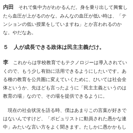
内田
それで集中力がわかるんだ。身を乗り出して興奮し
たら血圧が上がるのかな。みんなの血圧が低い時は、「テ
ンションの低い授業をしていますね」とか言われるのか
な。やだなあ。
５ 人が成長できる政体は民主主義だけ。
李
これからは学校教育でもテクノロジーは導入されてい
くので、もう少し有効に活用できるようにしたいです。あ
る種の教育を公共圏に変えていくために、ひいては社会全
体というか、先ほども言ったように「民主主義というのは
教育の場」なので、その場を提供できるように。
現在の社会状況を語る時、僕はあまりこの言葉が好きで
はないんですけど、「ポピュリストに動員された愚かな連
中」みたいな言い方をよく聞きます。たしかに愚かかもし