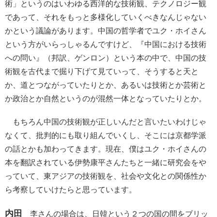
術」というのはいわゆる西洋的な技術観、テクノロジー観
であって、それをもっと多様化していくべきなんじゃない
かという議論があります。中国の哲学者でユク・ホイさん
という方がいらっしゃるんですけど、『中国における技術
への問い』（邦訳、ゲンロン）という本の中で、中国の技
術観を古代まで掘り下げて見ていって、そうすると天と
か、道とつながっていたりとか、あるいは技術とか芸術と
か政治とか自然というのが混然一体となっていたりとか。
もちろん中国の技術観が正しいんだと言いたいわけじゃ
なくて、批判的にも取り組んでいくし、そこには京都学派
の話とかも加わってきます。現在、僕はユク・ホイさんの
本を翻訳されている伊勢康平さんたちと一緒に研究会をや
っていて、東アジアの技術観を、社会や文化との関係性か
ら考察していけたらと思っています。
内田
李さんの場合は、日韓という２つの国の間をブリッ