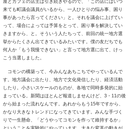
屋とカフェの店主は引き続きやるので、「この店にはいつ
来ても町議会議員がいるから、一人ひとりの悩み事、困り
事があったら言ってください」と。それを議会に上げてい
って、場合によっては予算をとって、困り事を解決してい
きますから、と。そういう人たちって、前回の統一地方選
挙からたくさん出てきているみたいです。僕の友だちでも
何人か「もう我慢できない」と言って地方選に出て、けっ
こう当選しました。
コモンの構築って、今みんなあちこちでやっているんで
す。地方議会に出たり、地方で文化発信したり、経済活動
したり。小さいスケールのものが、各地で同時多発的に始
まっている。新聞はほとんど報道しませんけど、3・11の後
から始まった流れなんです。あれからもう15年ですから、
かなり大きなトレンドになってきています。みんな手づく
りで一生懸命、「どうやってコモンを作って維持するか」
ということを実験的にやっています。大きな変革の動きが