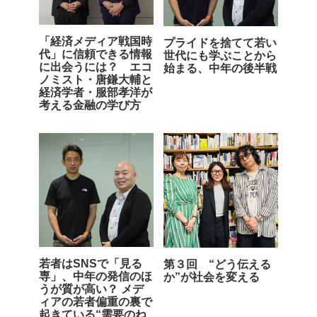
「経済メディア戦国時
プライドを捨てて若い
代」に信頼できる情報
世代にも学ぶことから
に出会うには？ エコ
始まる、中年の後半戦
ノミスト・唐鎌大輔と
経済学者・服部孝洋が
考える金融の学び方
若者はSNSで「見る
第３回 “どう伝える
専」、中年の発信のほ
か”が社会を変える
うが質が高い？ メデ
ィアの若者偏重の裏で
起きている“需要のね