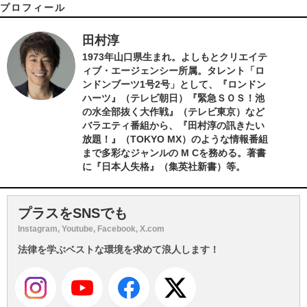
プロフィール
田村淳
1973年山口県生まれ。よしもとクリエイテ
ィブ・エージェンシー所属。タレント「ロ
ンドンブーツ1号2号」として、『ロンドン
ハーツ』（テレビ朝日）『緊急ＳＯＳ！池
の水全部抜く大作戦』（テレビ東京）など
バラエティ番組から、『田村淳の訊きたい
放題！』（TOKYO MX）のような情報番組
まで多彩なジャンルの M Cを務める。著書
に『日本人失格』（集英社新書）等。
プラスをSNSでも
Instagram, Youtube, Facebook, X.com
法律を学ぶベストな環境を求めて浪人します！