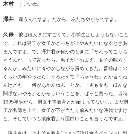
木村
すごいね。
澤井
違うんですよ。だから、友だちやからですよ。
久保
彼はほんまにすごくて、小学生はしょうもないこと
で、これは男子か女子かどっちが上やみたいになるときあ
るんですよ。で、澤井君が何かのときに「それってこうち
ゃうんか」って言ったら、男子が「おまえ、女子の味方す
るんか」みたいに冷やかしながら責めてきた。普通はこの
ぐらいの年やったら、うろたえて「ちゃうわ」とか言うね
んけども、「何があかんねん」とか、「男も女も、ほんな
関係ないやろ」とかそういうことを、ぱっと言った。当時
1995年やから、男女平等教育とか始まってないし、まだ男
子が名簿も上で、女子が下が当たり前みたいな時代ですけ
ど。そしていつも濱家君より面白いことを言うんですよ。
澤井君は、そもそも教育について語り合うイベントに出