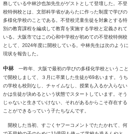
務している中林沙也加先生がゲストとして登壇した。不登
校特例校とは、文部科学省があらたに作った制度で学びの
多様化学校のことである。不登校児童生徒を対象とする特
別の教育課程を編成して教育を実施する学校と定義されて
いる。大阪市ではこの心和中学校が初めての不登校特例校
として、2024年度に開校している。中林先生は次のように
現状を報告した。
中林
一昨年、大阪で最初の学びの多様化学校ということ
で開校しまして、３月に卒業した生徒が69名います。うち
の学校も校則なし、チャイムなし、授業も入るか入らない
かは生徒が決めるという状態でスタートしています。そう
じゃないと生きていけない、それがあるからこそ存在する
ことができるっていう子たちなんです。
開校した当初、すごくヤフーコメントでたたかれて、何
で不登校の子のために11億円も使って学校を造るんやと