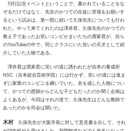
刊行記念イベントということで、書かれていることをな
ぞるだけではなく、先生のかつての生徒に登場をお願いす
るという試みは、第一部に続いて久保先生についても行わ
れた。やって来てくれたのは澤井君。久保先生のかつての
教え子であったお笑いコンビかまいたちの濱家君が、自ら
のYouTubeの中で、同じクラスにいた笑いの天才として紹
介していた人物である。
澤井君は濱家君に笑いの道に誘われたが吉本の養成所
NSC（吉本総合芸術学院）には行かず、笑いの道には進ま
ずに家業のコンビニを継いでいた。名を成した人物につい
て、かつての恩師からどんな子どもだったのか聞く企画は
よくあるが、今回はそれの逆で、久保先生はどんな教師で
あったのかを司会は聞いた。
木村
久保先生が大阪市長に対して意見書を出して、それ
が訓告処分を受けました。新聞報道などでも有名になって