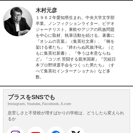
木村元彦
１９６２年愛知県生まれ。中央大学文学部
卒業。ノンフィクションライター、ビデオ
ジャーナリスト。東欧やアジアの民族問題
を中心に取材、執筆活動を続ける。著書に
『オシムの言葉』（集英社文庫）、『橋を
架ける者たち』『終わらぬ民族浄化』（と
もに集英社新書）、『争うは本意ならね
ど』『コソボ 苦闘する親米国家』『労組日
本プロ野球選手会をつくった男たち』（す
べて集英社インターナショナル）など多
数。
プラスをSNSでも
Instagram, Youtube, Facebook, X.com
息苦しさと不登校が増すばかりの学校は、どうしたら変えられ
るか