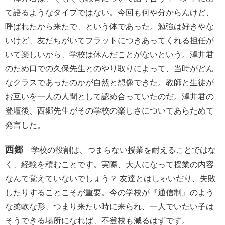
て語るようなタイプではない。今回も何や分からんけど、
呼ばれたから来たで、という体であった。勉強は好きやな
いけど、友だちがいてフラットにつきあってくれる担任が
いて楽しいから、学校は休んだことがないという。澤井君
のため口での久保先生とのやり取りによって、当時がどん
なクラスであったのかが自然と想像できた。教師と生徒が
お互いを一人の人間として認め合っていたのだ。澤井君の
登壇後、西郷先生がその学校の楽しさについてあらためて
発言した。
西郷
学校の役割は、つまらない授業を耐えることではな
く、経験を積むことです。実際、大人になって授業の内容
なんて覚えていないでしょう？ 友達とはしゃいだり、失敗
したりすることこそが重要。今の学校が『通信制』のよう
な柔軟な形、つまり来たい時に来られ、一人でいたい子は
そうできる場所になれば、不登校も減るはずです。