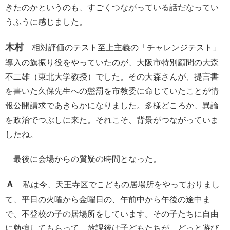
きたのかというのも、すごくつながっている話だなってい
うふうに感じました。
木村
相対評価のテスト至上主義の「チャレンジテスト」
導入の旗振り役をやっていたのが、大阪市特別顧問の大森
不二雄（東北大学教授）でした。その大森さんが、提言書
を書いた久保先生への懲罰を市教委に命じていたことが情
報公開請求であきらかになりました。多様どころか、異論
を政治でつぶしに来た。それこそ、背景がつながっていま
したね。
最後に会場からの質疑の時間となった。
Ａ
私は今、天王寺区でこどもの居場所をやっておりまし
て、平日の火曜から金曜日の、午前中から午後の途中ま
で、不登校の子の居場所をしています。その子たちに自由
に勉強してもらって、放課後は子どもたちが、どっと遊び