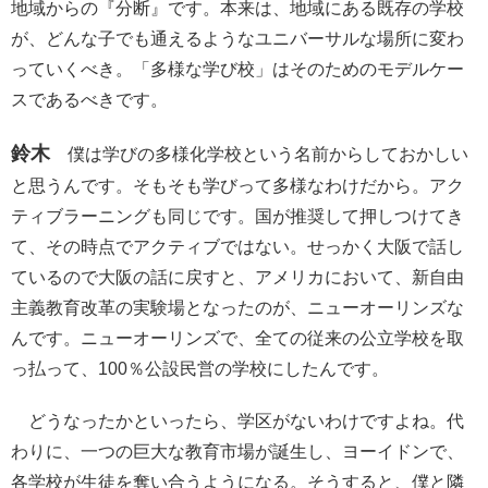
地域からの『分断』です。本来は、地域にある既存の学校
が、どんな子でも通えるようなユニバーサルな場所に変わ
っていくべき。「多様な学び校」はそのためのモデルケー
スであるべきです。
鈴木
僕は学びの多様化学校という名前からしておかしい
と思うんです。そもそも学びって多様なわけだから。アク
ティブラーニングも同じです。国が推奨して押しつけてき
て、その時点でアクティブではない。せっかく大阪で話し
ているので大阪の話に戻すと、アメリカにおいて、新自由
主義教育改革の実験場となったのが、ニューオーリンズな
んです。ニューオーリンズで、全ての従来の公立学校を取
っ払って、100％公設民営の学校にしたんです。
どうなったかといったら、学区がないわけですよね。代
わりに、一つの巨大な教育市場が誕生し、ヨーイドンで、
各学校が生徒を奪い合うようになる。そうすると、僕と隣