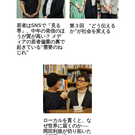
若者はSNSで「見る
第３回 “どう伝える
専」、中年の発信のほ
か”が社会を変える
うが質が高い？ メデ
ィアの若者偏重の裏で
起きている“需要のね
じれ”
ローカルを貫くと、な
ぜ世界に届くのか──
岡田利規が切り拓いた