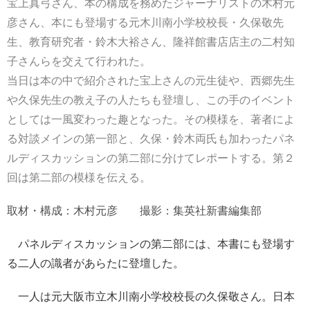
宝上真弓さん、本の構成を務めたジャーナリストの木村元
彦さん、本にも登場する元木川南小学校校長・久保敬先
生、教育研究者・鈴木大裕さん、隆祥館書店店主の二村知
子さんらを交えて行われた。
当日は本の中で紹介された宝上さんの元生徒や、西郷先生
や久保先生の教え子の人たちも登壇し、この手のイベント
としては一風変わった趣となった。その模様を、著者によ
る対談メインの第一部と、久保・鈴木両氏も加わったパネ
ルディスカッションの第二部に分けてレポートする。第２
回は第二部の模様を伝える。
取材・構成：木村元彦 撮影：集英社新書編集部
パネルディスカッションの第二部には、本書にも登場す
る二人の識者があらたに登壇した。
一人は元大阪市立木川南小学校校長の久保敬さん。日本