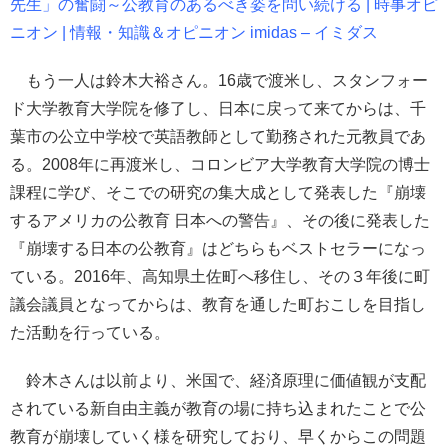
先生」の奮闘～公教育のあるべき姿を問い続ける | 時事オピ
ニオン | 情報・知識＆オピニオン imidas – イミダス
もう一人は鈴木大裕さん。16歳で渡米し、スタンフォー
ド大学教育大学院を修了し、日本に戻って来てからは、千
葉市の公立中学校で英語教師として勤務された元教員であ
る。2008年に再渡米し、コロンビア大学教育大学院の博士
課程に学び、そこでの研究の集大成として発表した『崩壊
するアメリカの公教育 日本への警告』、その後に発表した
『崩壊する日本の公教育』はどちらもベストセラーになっ
ている。2016年、高知県土佐町へ移住し、その３年後に町
議会議員となってからは、教育を通した町おこしを目指し
た活動を行っている。
鈴木さんは以前より、米国で、経済原理に価値観が支配
されている新自由主義が教育の場に持ち込まれたことで公
教育が崩壊していく様を研究しており、早くからこの問題