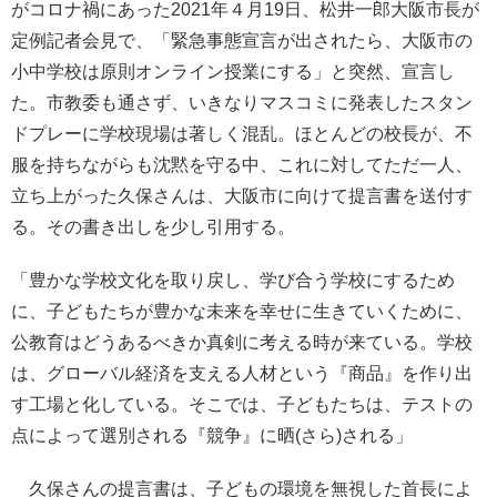
がコロナ禍にあった2021年４月19日、松井一郎大阪市長が
定例記者会見で、「緊急事態宣言が出されたら、大阪市の
小中学校は原則オンライン授業にする」と突然、宣言し
た。市教委も通さず、いきなりマスコミに発表したスタン
ドプレーに学校現場は著しく混乱。ほとんどの校長が、不
服を持ちながらも沈黙を守る中、これに対してただ一人、
立ち上がった久保さんは、大阪市に向けて提言書を送付す
る。その書き出しを少し引用する。
「豊かな学校文化を取り戻し、学び合う学校にするため
に、子どもたちが豊かな未来を幸せに生きていくために、
公教育はどうあるべきか真剣に考える時が来ている。学校
は、グローバル経済を支える人材という『商品』を作り出
す工場と化している。そこでは、子どもたちは、テストの
点によって選別される『競争』に晒(さら)される」
久保さんの提言書は、子どもの環境を無視した首長によ