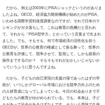
だから、例えば2003年にPISAショックというのがありま
したよね。OECD、経済協力開発機構が始めたのがPISA、
いわゆる国際学習到達度調査なのですが、それで日本のラ
ンキングがガタ落ちして、これは教育の危機だと言われ
て、それから「PISA型学力」とかっていう言葉まで生まれ
ました。でも、そもそも、何で市場経済の活性化を担う
OECDが、世界の公教育の権威として振る舞って、世界の
公教育を評価して、競争させて、監視して、しかも政策の
操作までするのか？ そもそもそれがおかしいじゃないか
っていうふうに思うんですよね。
だから、子どもの自己実現の支援の場であったはずの学
校が、いつしかグローバル市場における競争力向上のため
の人材育成になってしまっている。今日の社会ありきで子
どもたちの教育がゆがめられている。でも、本来は、子ど
もがあって社会があるはずなんです。そういう意味で久保