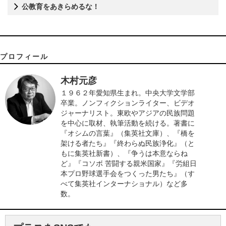
公教育をあきらめるな！
プロフィール
木村元彦
１９６２年愛知県生まれ。中央大学文学部
卒業。ノンフィクションライター、ビデオ
ジャーナリスト。東欧やアジアの民族問題
を中心に取材、執筆活動を続ける。著書に
『オシムの言葉』（集英社文庫）、『橋を
架ける者たち』『終わらぬ民族浄化』（と
もに集英社新書）、『争うは本意ならね
ど』『コソボ 苦闘する親米国家』『労組日
本プロ野球選手会をつくった男たち』（す
べて集英社インターナショナル）など多
数。