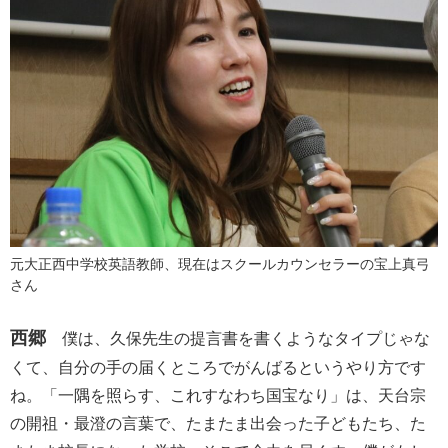
元大正西中学校英語教師、現在はスクールカウンセラーの宝上真弓
さん
西郷
僕は、久保先生の提言書を書くようなタイプじゃな
くて、自分の手の届くところでがんばるというやり方です
ね。「一隅を照らす、これすなわち国宝なり」は、天台宗
の開祖・最澄の言葉で、たまたま出会った子どもたち、た