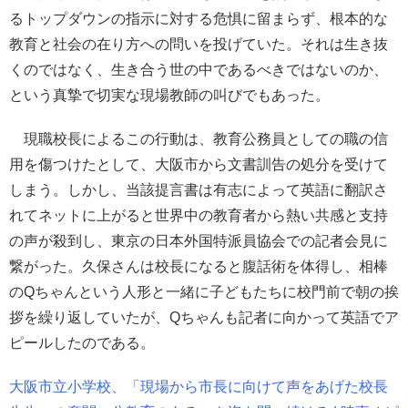
るトップダウンの指示に対する危惧に留まらず、根本的な
教育と社会の在り方への問いを投げていた。それは生き抜
くのではなく、生き合う世の中であるべきではないのか、
という真摯で切実な現場教師の叫びでもあった。
現職校長によるこの行動は、教育公務員としての職の信
用を傷つけたとして、大阪市から文書訓告の処分を受けて
しまう。しかし、当該提言書は有志によって英語に翻訳さ
れてネットに上がると世界中の教育者から熱い共感と支持
の声が殺到し、東京の日本外国特派員協会での記者会見に
繋がった。久保さんは校長になると腹話術を体得し、相棒
のQちゃんという人形と一緒に子どもたちに校門前で朝の挨
拶を繰り返していたが、Qちゃんも記者に向かって英語でア
ピールしたのである。
大阪市立小学校、「現場から市長に向けて声をあげた校長