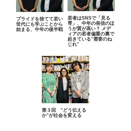
若者はSNSで「見る
プライドを捨てて若い
専」、中年の発信のほ
世代にも学ぶことから
うが質が高い？ メデ
始まる、中年の後半戦
ィアの若者偏重の裏で
起きている“需要のね
じれ”
第３回 “どう伝える
か”が社会を変える