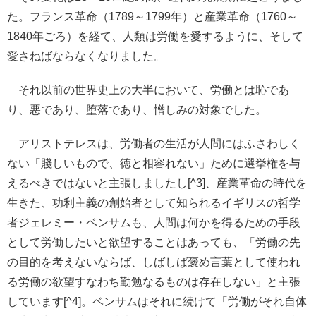
た。フランス革命（1789～1799年）と産業革命（1760～
1840年ごろ）を経て、人類は労働を愛するように、そして
愛さねばならなくなりました。
それ以前の世界史上の大半において、労働とは恥であ
り、悪であり、堕落であり、憎しみの対象でした。
アリストテレスは、労働者の生活が人間にはふさわしく
ない「賤しいもので、徳と相容れない」ために選挙権を与
えるべきではないと主張しましたし[^3]、産業革命の時代を
生きた、功利主義の創始者として知られるイギリスの哲学
者ジェレミー・ベンサムも、人間は何かを得るための手段
として労働したいと欲望することはあっても、「労働の先
の目的を考えないならば、しばしば褒め言葉として使われ
る労働の欲望すなわち勤勉なるものは存在しない」と主張
しています[^4]。ベンサムはそれに続けて「労働がそれ自体