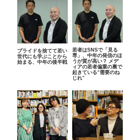
若者はSNSで「見る
プライドを捨てて若い
専」、中年の発信のほ
世代にも学ぶことから
うが質が高い？ メデ
始まる、中年の後半戦
ィアの若者偏重の裏で
起きている“需要のね
じれ”