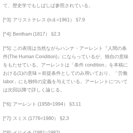
て、歴史学でもしばしば参照されている。
[^3]: アリストテレス (n.d.=1961） §7.9
[^4]: Bentham (1817） §2.3
[^5]: この表現は当然ながらハンナ・アーレント『人間の条
件(The Human Condition)』にならっているが、独自の意味
をもたせている。アーレントは「条件 condition」を本稿に
おける(1)の意味＝前提条件としてのみ用いており、「労働
labor」にも独特の定義を与えている。アーレントについて
は次回以降で詳しく論じる。
[^6]: アーレント (1958=1994） §3.11
[^7]: スミス (1776=1980） §2.3
[^8]: イリイチ (1981=1982)