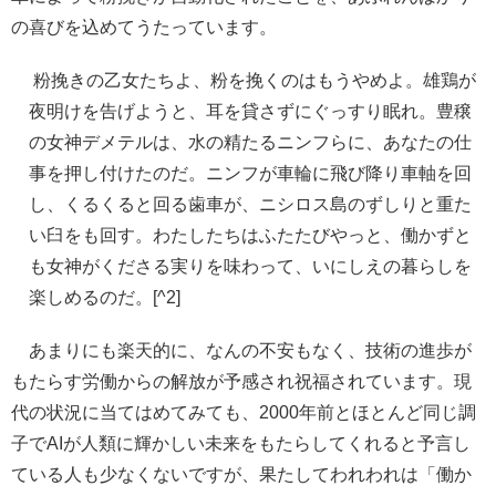
の喜びを込めてうたっています。
粉挽きの乙女たちよ、粉を挽くのはもうやめよ。雄鶏が
夜明けを告げようと、耳を貸さずにぐっすり眠れ。豊穣
の女神デメテルは、水の精たるニンフらに、あなたの仕
事を押し付けたのだ。ニンフが車輪に飛び降り車軸を回
し、くるくると回る歯車が、ニシロス島のずしりと重た
い臼をも回す。わたしたちはふたたびやっと、働かずと
も女神がくださる実りを味わって、いにしえの暮らしを
楽しめるのだ。[^2]
あまりにも楽天的に、なんの不安もなく、技術の進歩が
もたらす労働からの解放が予感され祝福されています。現
代の状況に当てはめてみても、2000年前とほとんど同じ調
子でAIが人類に輝かしい未来をもたらしてくれると予言し
ている人も少なくないですが、果たしてわれわれは「働か