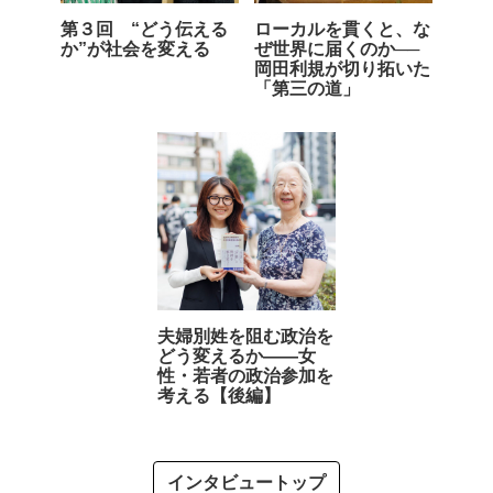
第３回 “どう伝える
ローカルを貫くと、な
か”が社会を変える
ぜ世界に届くのか──
岡田利規が切り拓いた
「第三の道」
夫婦別姓を阻む政治を
どう変えるか――女
性・若者の政治参加を
考える【後編】
インタビュートップ