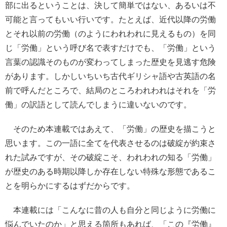
部に出るということは、決して簡単ではない、あるいは不
可能と言ってもいい行いです。たとえば、近代以降の労働
とそれ以前の労働（のようにわれわれに見えるもの）を同
じ「労働」という呼び名で表すだけでも、「労働」という
言葉の認識そのものが変わってしまった歴史を見逃す危険
があります。しかしいちいち古代ギリシャ語や古英語の名
前で呼んだところで、結局のところわれわれはそれを「労
働」の訳語として読んでしまうに違いないのです。
そのため本連載ではあえて、「労働」の歴史を描こうと
思います。この一語に全てを代表させるのは破綻が約束さ
れた試みですが、その破綻こそ、われわれの知る「労働」
が歴史のある時期以降しか存在しない特殊な形態であるこ
とを明らかにするはずだからです。
本連載には「こんなに昔の人も自分と同じように労働に
悩んでいたのか」と思える箇所もあれば、「この『労働』