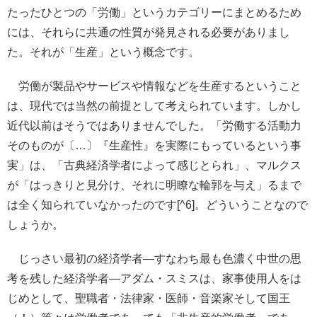
たったひとつの「労働」というカテゴリーにまとめるため
には、それらに共通の性質が発見される必要がありまし
た。それが「生産」という概念です。
労働が製品やサービスや情報などを生産するということ
は、現代では当然の前提として考えられています。しかし
近代以前はそうではありませんでした。「労働する活動力
そのものが〔…〕『生産性』を実際にもっているという事
実」は、「古典経済学者によって感じとられ」、マルクス
が「はっきりと見分け、それに明瞭な輪郭を与え」るまで
は全く知られていなかったのです[^6]。どういうことなので
しょうか。
じっさい最初の経済学者―すなわち最も色濃く中世の思
考を残した経済学者―アダム・スミスは、家事使用人をは
じめとして、聖職者・法律家・医師・音楽家そして国王