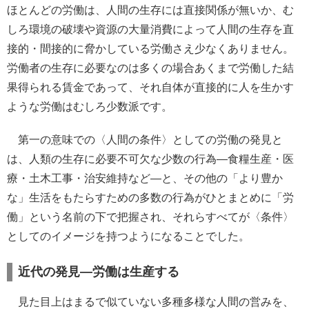
ほとんどの労働は、人間の生存には直接関係が無いか、む
しろ環境の破壊や資源の大量消費によって人間の生存を直
接的・間接的に脅かしている労働さえ少なくありません。
労働者の生存に必要なのは多くの場合あくまで労働した結
果得られる賃金であって、それ自体が直接的に人を生かす
ような労働はむしろ少数派です。
第一の意味での〈人間の条件〉としての労働の発見と
は、人類の生存に必要不可欠な少数の行為―食糧生産・医
療・土木工事・治安維持など―と、その他の「より豊か
な」生活をもたらすための多数の行為がひとまとめに「労
働」という名前の下で把握され、それらすべてが〈条件〉
としてのイメージを持つようになることでした。
近代の発見―労働は生産する
見た目上はまるで似ていない多種多様な人間の営みを、