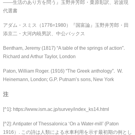
――生活のあり方を問う』玉野井芳郎・栗原彰訳、岩波現
代選書
アダム・スミス（1776=1980）『国富論』玉野井芳郎・田
添京二・大河内暁男訳、中公バックス
Bentham, Jeremy (1817) “A table of the springs of action”.
Richard and Arthur Taylor, London
Paton, William Roger. (1916) “The Greek anthology”. W.
Heinemann, London; G.P. Putnam’s sons, New York
注
[^1]: https://www.ism.ac.jp/survey/index_ks14.html
[^2]: Antipater of Thessalonica ‘On a Water-mill’ (Paton
1916）. この詩は人類による水車利用を示す最初期の例とし