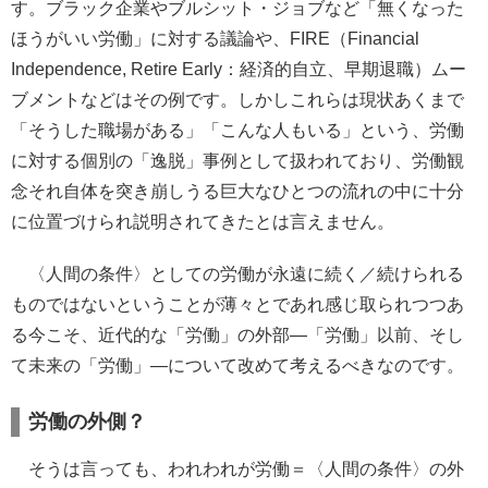
す。ブラック企業やブルシット・ジョブなど「無くなった
ほうがいい労働」に対する議論や、FIRE（Financial
Independence, Retire Early：経済的自立、早期退職）ムー
ブメントなどはその例です。しかしこれらは現状あくまで
「そうした職場がある」「こんな人もいる」という、労働
に対する個別の「逸脱」事例として扱われており、労働観
念それ自体を突き崩しうる巨大なひとつの流れの中に十分
に位置づけられ説明されてきたとは言えません。
〈人間の条件〉としての労働が永遠に続く／続けられる
ものではないということが薄々とであれ感じ取られつつあ
る今こそ、近代的な「労働」の外部―「労働」以前、そし
て未来の「労働」―について改めて考えるべきなのです。
労働の外側？
そうは言っても、われわれが労働＝〈人間の条件〉の外