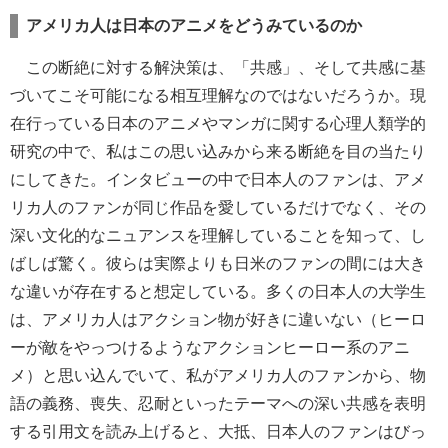
アメリカ人は日本のアニメをどうみているのか
この断絶に対する解決策は、「共感」、そして共感に基
づいてこそ可能になる相互理解なのではないだろうか。現
在行っている日本のアニメやマンガに関する心理人類学的
研究の中で、私はこの思い込みから来る断絶を目の当たり
にしてきた。インタビューの中で日本人のファンは、アメ
リカ人のファンが同じ作品を愛しているだけでなく、その
深い文化的なニュアンスを理解していることを知って、し
ばしば驚く。彼らは実際よりも日米のファンの間には大き
な違いが存在すると想定している。多くの日本人の大学生
は、アメリカ人はアクション物が好きに違いない（ヒーロ
ーが敵をやっつけるようなアクションヒーロー系のアニ
メ）と思い込んでいて、私がアメリカ人のファンから、物
語の義務、喪失、忍耐といったテーマへの深い共感を表明
する引用文を読み上げると、大抵、日本人のファンはびっ