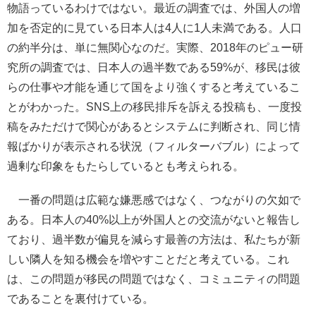
物語っているわけではない。最近の調査では、外国人の増
加を否定的に見ている日本人は4人に1人未満である。人口
の約半分は、単に無関心なのだ。実際、2018年のピュー研
究所の調査では、日本人の過半数である59%が、移民は彼
らの仕事や才能を通じて国をより強くすると考えているこ
とがわかった。SNS上の移民排斥を訴える投稿も、一度投
稿をみただけで関心があるとシステムに判断され、同じ情
報ばかりが表示される状況（フィルターバブル）によって
過剰な印象をもたらしているとも考えられる。
一番の問題は広範な嫌悪感ではなく、つながりの欠如で
ある。日本人の40%以上が外国人との交流がないと報告し
ており、過半数が偏見を減らす最善の方法は、私たちが新
しい隣人を知る機会を増やすことだと考えている。これ
は、この問題が移民の問題ではなく、コミュニティの問題
であることを裏付けている。