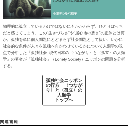
物理的に孤立しているわけではないにもかかわらず、ひとりぼっち
だと感じてしまう。この“生きづらさ”や“居心地の悪さ”の正体とは何
か。孤独を単に個人問題にとどまらず社会問題として扱い、いかに
社会的な条件が人々を孤独へ向かわせているかについて人類学の視
点で分析した『孤独社会: 現代日本の〈つながり〉と〈孤立〉の人類
学』の著者が「孤独社会」（Lonely Society）ニッポンの問題を分析
する。
孤独社会ニッポン
の行方 〈つなが
り〉と〈孤立〉の
人類学
トップへ
関連書籍