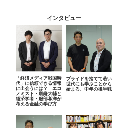
インタビュー
「経済メディア戦国時
プライドを捨てて若い
代」に信頼できる情報
世代にも学ぶことから
に出会うには？ エコ
始まる、中年の後半戦
ノミスト・唐鎌大輔と
経済学者・服部孝洋が
考える金融の学び方