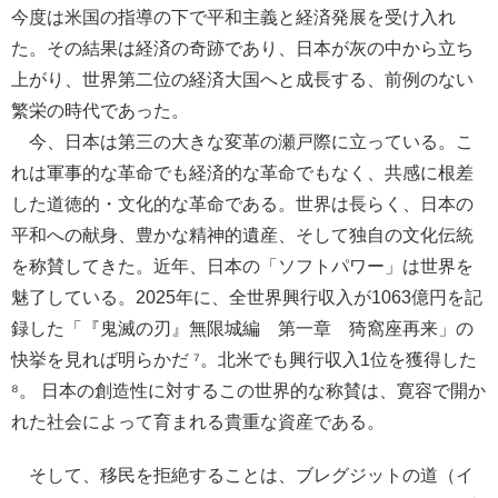
今度は米国の指導の下で平和主義と経済発展を受け入れ
た。その結果は経済の奇跡であり、日本が灰の中から立ち
上がり、世界第二位の経済大国へと成長する、前例のない
繁栄の時代であった。
今、日本は第三の大きな変革の瀬戸際に立っている。こ
れは軍事的な革命でも経済的な革命でもなく、共感に根差
した道徳的・文化的な革命である。世界は長らく、日本の
平和への献身、豊かな精神的遺産、そして独自の文化伝統
を称賛してきた。近年、日本の「ソフトパワー」は世界を
魅了している。2025年に、全世界興行収入が1063億円を記
録した「『鬼滅の刃』無限城編 第一章 猗窩座再来」の
快挙を見れば明らかだ ⁷。北米でも興行収入1位を獲得した
⁸。 日本の創造性に対するこの世界的な称賛は、寛容で開か
れた社会によって育まれる貴重な資産である。
そして、移民を拒絶することは、ブレグジットの道（イ