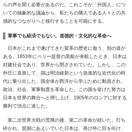
らの声を聞く必要があるのだ。これこそが「外国人」につ
いての抽象的な議論から、私たちの隣人である人々との共
感的なつながりへと移行することを可能にする。
軍事でも経済でもない。道徳的・文化的な革命へ
日本がこれまで遂げてきた変革の歴史に倣う、別の道が
ある。1853年にペリー提督の黒船が来航したとき、日本は
封建社会であり、世界から閉ざされていた。しかし、この
外圧に直面して、国は明治維新という急進的な近代化の時
代に乗り出した。国全体が西洋から学ぶために動員され、
政治、社会、軍事制度を革命した。この国を挙げた努力は
日本を世界の舞台へと押し上げ、1905年のロシアに対する
勝利で頂点に達した。
第二次世界大戦の荒廃の後、第二の革命が続いた。打ち
砕かれ、貧困にあえいでいた日本は、再び外に目を向け、