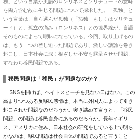
独」という言葉が英語のロンリネスとソリチュードの意味
を両方含む故に生じる問題について探求した。「孤独」と
いう言葉は、自ら選んだ孤独（「拓独」もしくはソリチュ
ード）と、孤立の痛み（ロンリネス）との境界線が、言語
そのものによって曖昧になっている。今回、取り上げるの
は、もう一つの差し迫った問題であり、激しい議論を巻き
起こし、日本社会に深く根ざした不安を露呈させた問題、
すなわち移民問題である。
移民問題は「移民」が問題なのか？
SNSを開けば、ヘイトスピーチを見ない日はない。この
高まりつつある反移民感情は、本当に外国人によって引き
起こされた問題なのだろうか。突き詰めて言うと、「移民
問題」の問題は移民自身にあるのだろうか。長年イギリ
ス、アメリカに住み、日本社会の研究をしている上で明ら
かなのは、移民問題は社会自体の問題であると言うこと