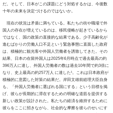
だ。そして、日本がこの課題にどう対処するかは、今後数
十年の未来を決定づけるのではないか。
現在の状況は矛盾に満ちている。私たちの街や職場で外
国人の存在が増えているのは、移民侵略が起きているから
ではなく、国の政策の直接的な結果である。少子高齢化が
進むばかりの労働人口不足という緊急事態に直面した政府
は、積極的に観光客や外国人労働者を誘致してきた。その
結果、日本の在留外国人は2025年6月時点で過去最高の約
396万人に達し、外国人労働者の数は過去10年間で約3倍に
なり、史上最高の約257万人 に達した¹。これは日本政府が
積極的に意図した対策の結果だ。岸田文雄前総理大臣自身
も、「外国人労働者に選ばれる国にする」という目標を掲
げ、彼らが長期的に滞在するための明確な道筋を提供する
新しい政策が設計された。私たちの経済を維持するために
彼らをここに招きながら、社会的な摩擦を彼らのせいにす