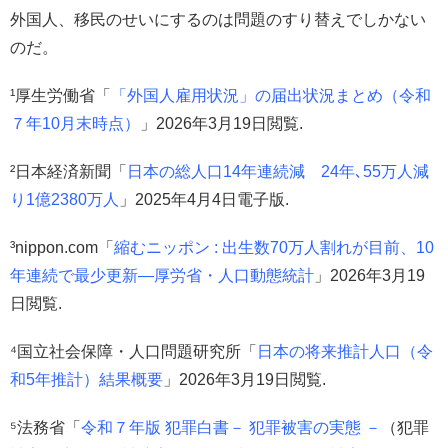
外国人、移民のせいにするのは問題のすり替えでしかない
のだ。
¹厚生労働省「
「外国人雇用状況」の届出状況まとめ（令和
７年10月末時点）
」2026年3月19日閲覧.
²日本経済新聞「
日本の総人口14年連続減 24年､55万人減
り1億2380万人
」2025年4月4日電子版.
³nippon.com「
縮むニッポン : 出生数70万人割れが目前、10
年連続で最少更新―厚労省・人口動態統計
」2026年3月19
日閲覧.
⁴国立社会保障・人口問題研究所「
日本の将来推計人口（令
和5年推計）結果概要
」2026年3月19日閲覧.
⁵法務省「
令和７年版 犯罪白書－ 犯罪被害の実態 －
（犯罪