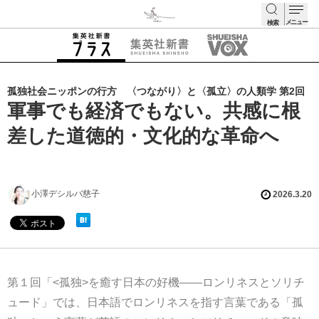
メニュー
検索
検索
孤独社会ニッポンの行方 〈つながり〉と〈孤立〉の人類学 第2回
軍事でも経済でもない。共感に根
差した道徳的・文化的な革命へ
小澤デシルバ慈子
2026.3.20
第１回「<孤独>を癒す日本の好機——ロンリネスとソリチ
ュード」では、日本語でロンリネスを指す言葉である「孤