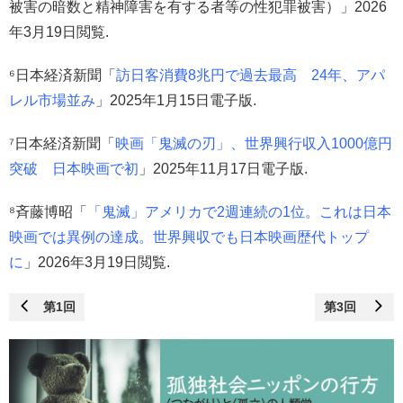
被害の暗数と精神障害を有する者等の性犯罪被害）」2026
年3月19日閲覧.
⁶日本経済新聞「
訪日客消費8兆円で過去最高 24年、アパ
レル市場並み
」2025年1月15日電子版.
⁷日本経済新聞「
映画「鬼滅の刃」、世界興行収入1000億円
突破 日本映画で初
」2025年11月17日電子版.
⁸斉藤博昭「
「鬼滅」アメリカで2週連続の1位。これは日本
映画では異例の達成。世界興収でも日本映画歴代トップ
に
」2026年3月19日閲覧.
第1回
第3回