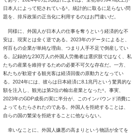
日本人によって犯されている⁵。統計的に取るに足らない問
題を、排斥政策の正当化に利用するのはお門違いだ。
同様に、外国人が日本人の仕事を奪うという経済的な不
安は、現実とは全く逆である。2023年のデータによると、
何百もの企業が単純な理由、つまり人手不足で倒産してい
る。記録的な230万人の外国人労働者は選択肢ではなく、私
たちの産業を維持するための必要不可欠な存在だ。一方、
私たちが歓迎する観光客は経済回復の原動力となってい
る。2024年には、彼らは日本経済に8.1兆円という驚異的な
額を注入し、観光は第2位の輸出産業となった⁶。事実、
2023年のGDP成長の実に半分が、このインバウンド消費に
よってもたらされたのである。外国人を拒絶することは、
自らの国の繁栄を拒絶することに他ならない。
幸いなことに、外国人嫌悪の高まりという物語が全てを