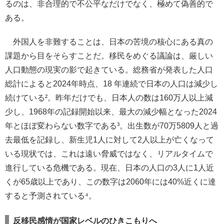
るのは、非合理的で不公平なだけでなく、極めて偽善的で
ある。
外国人を非難することは、日本の苦境の核心にある真の
課題から目をそらすことだ。移民をめぐる議論は、厳しい
人口動態の現実の影で起きている。総務省が発表した人口
総計によると2024年時点、18 年連続で日本の人口は減少し
続けている²。昨年だけでも、日本人の数は160万人以上減
少し、1968年の記録開始以来、最大の減少幅となった2024
年とほぼ変わらない数字である³。出生数が70万5809人と過
去最低を記録し、新生児1人に対して2人以上が亡くなって
いる現状では、これは遠い脅威ではなく、リアルタイムで
進行している危機である。現在、日本の人口の3人に1人近
くが65歳以上であり、この数字は2060年には40%近くに達
すると予測されている⁴。
反移民感情が国家レベルのひきこもりへ