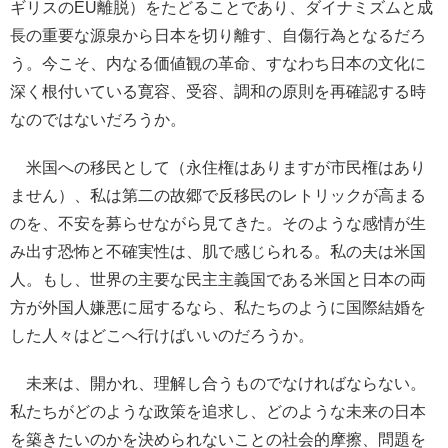
ギリスのEU離脱）をたどることであり、ダイナミズムと成
長の重要な源泉から日本を切り離す、自傷行為となるだろ
う。今こそ、内なる価値観の革命、すなわち日本の文化に
深く根付いている寛容、受容、調和の原則を再確認する時
なのではないだろうか。
米国への移民として（永住権はありますが市民権はあり
ません）、私は第二の故郷で反移民のレトリックが高まる
のを、不安を募らせながら見てきた。そのような感情が生
み出す恐怖と不確実性は、肌で感じられる。私の夫は米国
人。もし、世界の主要な民主主義国である米国と日本の両
方が外国人嫌悪に屈するなら、私たちのように国際結婚を
した人々はどこへ行けばいいのだろうか。
未来は、開かれ、理解し合うものでなければならない。
私たちがどのような政策を追求し、どのような未来の日本
を築きたいのかを決められないことの社会的摩擦、問題を