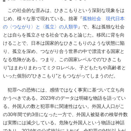
この社会的な歪みは、ひきこもりという深刻な現象をは
じめ、様々な形で現れている。拙著『
孤独社会 現代日本
の〈つながり〉と〈孤立〉の人類学
』で、私は孤独な社会
とは自らを孤立させる社会であると論じた。移民に背を向
けることで、日本は国家的なひきこもりのような状態に陥
り、孤立を深め、つながり合う世界の中で漂流する国家と
なる危険がある。つまり、この国家レベルでの“ひきこも
り”はまわりまわってミクロレベル、子どもたちや高齢者と
いった個別の“ひきこもり”ともつながってしまうのだ。
犯罪への恐怖には、感情ではなく事実に基づいて立ち向
かうべきである。2023年のデータは明確な物語を語ってい
る。外国人の数と犯罪率に関連性はない。外国人人口がこ
の30年間で約3倍になった一方で、外国人被疑者の検挙件数
は実際には減少している。危険な外国人という物語は神話
であり、2024年の公式統計によれば、全犯罪の94%以上が