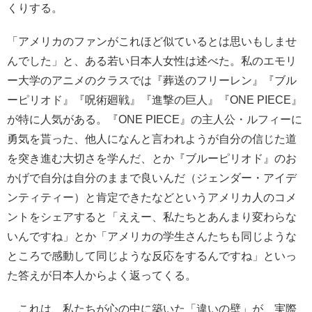
くりする。
「アメリカのファンがこれほど似ているとは思いもしませ
んでした」と、ある若い日本人女性は述べた。私のエモリ
ー大学のアニメのクラスでは『葬送のフリーレン』『ブル
ーピリオド』『呪術廻戦』『進撃の巨人』『ONE PIECE』
が特に人気がある。『ONE PIECE』の主人公・ルフィーに
勇気を貰った、他人になんと言われようが自分の信じた道
を突き進む大切さを学んだ、とか『ブルーピリオド』のお
かげで自分は自分のままで良いんだ（ジェンダー・アイデ
ンティティー）と肯定できたなどというアメリカ人のコメ
ントをシェアすると「ええー、私たちとあんまり変わらな
いんですね」とか「アメリカの学生さんたちも同じような
ところで感動して同じような反応をするんですね」といっ
た答えが日本人からよく返ってくる。
これは、私たちが心の中に築いた「違いの壁」が、実際