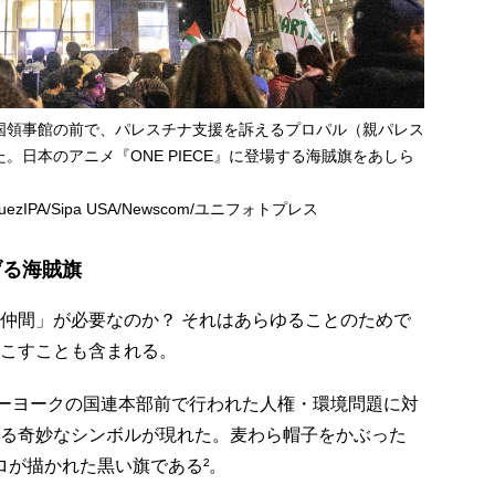
国領事館の前で、パレスチナ支援を訴えるプロパル（親パレス
。日本のアニメ『ONE PIECE』に登場する海賊旗をあしら
quezIPA/Sipa USA/Newscom/ユニフォトプレス
げる海賊旗
仲間」が必要なのか？ それはあらゆることのためで
こすことも含まれる。
ーヨークの国連本部前で行われた人権・環境問題に対
る奇妙なシンボルが現れた。麦わら帽子をかぶった
ドクロが描かれた黒い旗である²。