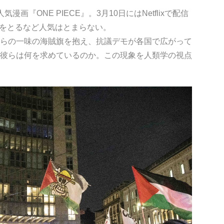
画『ONE PIECE』。3月10日にはNetflixで配信
¹をとるなど人気はとまらない。
らの一味の海賊旗を抱え、抗議デモが各国で広がって
彼らは何を求めているのか。この現象を人類学の視点