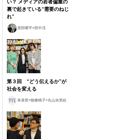
い？ メディアの若者偏重の
裏で起きている“需要のねじ
れ”
原田曜平×田中渓
第３回 “どう伝えるか”が
社会を変える
朱喜哲×能條桃子×丸山央里絵