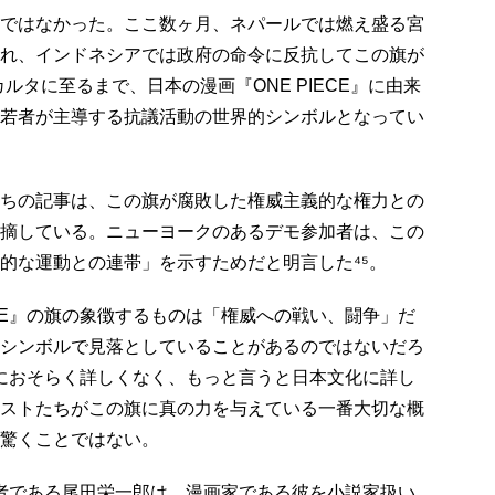
ではなかった。ここ数ヶ月、ネパールでは燃え盛る宮
れ、インドネシアでは政府の命令に反抗してこの旗が
ルタに至るまで、日本の漫画『ONE PIECE』に由来
若者が主導する抗議活動の世界的シンボルとなってい
ちの記事は、この旗が腐敗した権威主義的な権力との
摘している。ニューヨークのあるデモ参加者は、この
的な運動との連帯」を示すためだと明言した⁴⁵。
ECE』の旗の象徴するものは「権威への戦い、闘争」だ
シンボルで見落としていることがあるのではないだろ
E』におそらく詳しくなく、もっと言うと日本文化に詳し
ストたちがこの旗に真の力を与えている一番大切な概
驚くことではない。
の作者である尾田栄一郎は、漫画家である彼を小説家扱い