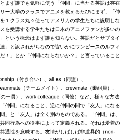
とまず誰でも気軽に使う「仲間」に当たる英語は存在
リー大学のクラスでアニメを教えるたびにまず、「仲
を１クラス丸々使ってアメリカの学生たちに説明しな
スを受講する学生たちは日本のアニメファンが多いの
」という概念はまず誰も知らない。英語だとサブタイ
達」と訳されがちなので皆いかにワンピースのルフィ
だ！」とか「仲間にならないか？」と言っていること
nship（付き合い）、allies（同盟）、
、teammate（チームメイト）、crewmate（乗組員）、
ングの一員）、work colleague（同僚）など、様々な方法
「仲間」になること、逆に仲間の間で「友人」になる
間」と「友人」は全く別のものである。「仲間」は、
共同行為への従事によって定義される。それは愛着の
共通性を意味する。友情がしばしば非道具的（non-