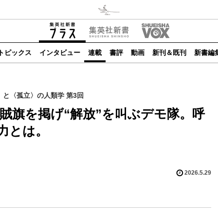
トピックス
インタビュー
連載
書評
動画
新刊＆既刊
新書編
と〈孤立〉の人類学 第3回
の海賊旗を掲げ“解放”を叫ぶデモ隊。呼
力とは。
2026.5.29