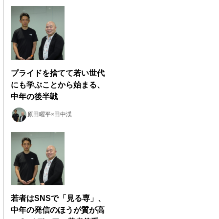
プライドを捨てて若い世代
にも学ぶことから始まる、
中年の後半戦
原田曜平×田中渓
若者はSNSで「見る専」、
中年の発信のほうが質が高