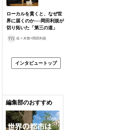
ローカルを貫くと、なぜ世
界に届くのか──岡田利規が
切り拓いた「第三の道」
佐々木敦×岡田利規
インタビュートップ
編集部のおすすめ