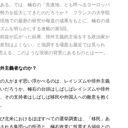
ある。では、極右の「先進地」とも呼べるヨーロッパ
勢力を拡大してきたのだろうか？ フランスの大学院
現地での最新の研究や報道の成果をもとに、極右の成
ズムを明らかにする連載の第5回。
前提が広がった結果、排外主義的主張をする政治家が
差別はよくない」と強調する場面も最近では見られ
も思える、このような現状の背景にあるものとはーー。
外主義者なのか？
の人がまず思い浮かべるのは、レイシズムや排外主義
いだろうか。極右の台頭はしばしばレイシズムや排外
、その支持者はしばしば移民や外国人への敵意を抱く
。
び北米におけるほぼすべての選挙調査は、「移民」あ
される集団への拒否と、極右政党に投票する傾向との