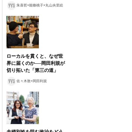
朱喜哲×能條桃子×丸山央里絵
ローカルを貫くと、なぜ世
界に届くのか──岡田利規が
切り拓いた「第三の道」
佐々木敦×岡田利規
夫婦別姓を阻む政治をどう