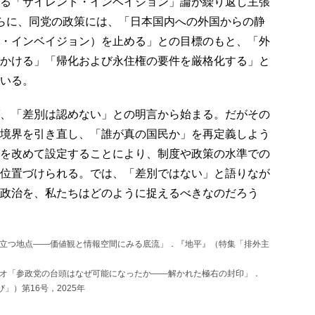
る「サイレント・インベイジョン」論が繰り返し主張
らに、同党の政策には、「日本国内への外国からの静
・インベイジョン）を止める」との目標のもと、「外
かける」「帰化および永住権の要件を厳格化する」と
いる。
、「差別は認めない」との明言から始まる。だがその
境界を引き直し、「誰が真の国民か」を再定義しよう
を改めて設定することにより、制度や政策の水準での
位置づけられる。では、「差別ではない」と語りなが
政治を、私たちはどのように捉えるべきなのだろう
り立つ地点――価値観と情報空間にみる底流」．『地平』（特集「排外主
メオ「参政党の台頭はなぜ可能になったか――解かれた極右の封印」．
」）第16号，2025年