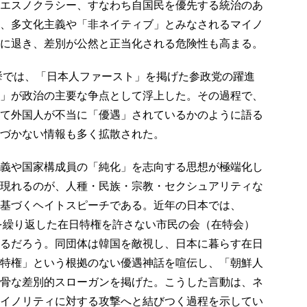
エスノクラシー、すなわち自国民を優先する統治のあ
、多文化主義や「非ネイティブ」とみなされるマイノ
に退き、差別が公然と正当化される危険性も高まる。
挙では、「日本人ファースト」を掲げた参政党の躍進
」が政治の主要な争点として浮上した。その過程で、
て外国人が不当に「優遇」されているかのように語る
づかない情報も多く拡散された。
義や国家構成員の「純化」を志向する思想が極端化し
現れるのが、人種・民族・宗教・セクシュアリティな
基づくヘイトスピーチである。近年の日本では、
モを繰り返した在日特権を許さない市民の会（在特会）
るだろう。同団体は韓国を敵視し、日本に暮らす在日
特権」という根拠のない優遇神話を喧伝し、「朝鮮人
骨な差別的スローガンを掲げた。こうした言動は、ネ
イノリティに対する攻撃へと結びつく過程を示してい