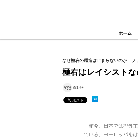
ホーム
なぜ極右の躍進は止まらないのか フラ
極右はレイシストな
森野咲
昨今、日本では排外主
ている。ヨーロッパをは