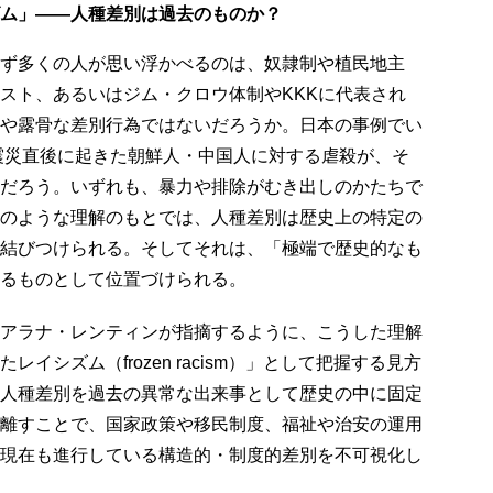
ム」――人種差別は過去のものか？
ず多くの人が思い浮かべるのは、奴隷制や植民地主
スト、あるいはジム・クロウ体制やKKKに代表され
や露骨な差別行為ではないだろうか。日本の事例でい
大震災直後に起きた朝鮮人・中国人に対する虐殺が、そ
だろう。いずれも、暴力や排除がむき出しのかたちで
のような理解のもとでは、人種差別は歴史上の特定の
結びつけられる。そしてそれは、「極端で歴史的なも
るものとして位置づけられる。
アラナ・レンティンが指摘するように、こうした理解
イシズム（frozen racism）」として把握する見方
人種差別を過去の異常な出来事として歴史の中に固定
離すことで、国家政策や移民制度、福祉や治安の運用
現在も進行している構造的・制度的差別を不可視化し