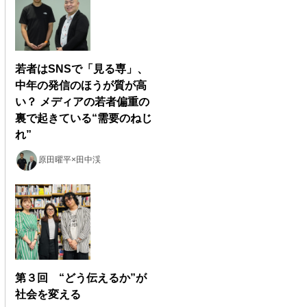
若者はSNSで「見る専」、
中年の発信のほうが質が高
い？ メディアの若者偏重の
裏で起きている“需要のねじ
れ”
原田曜平×田中渓
第３回 “どう伝えるか”が
社会を変える