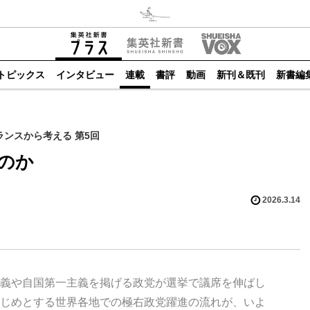
トピックス
インタビュー
連載
書評
動画
新刊＆既刊
新書編
ンスから考える 第5回
のか
2026.3.14
義や自国第一主義を掲げる政党が選挙で議席を伸ばし
じめとする世界各地での極右政党躍進の流れが、いよ