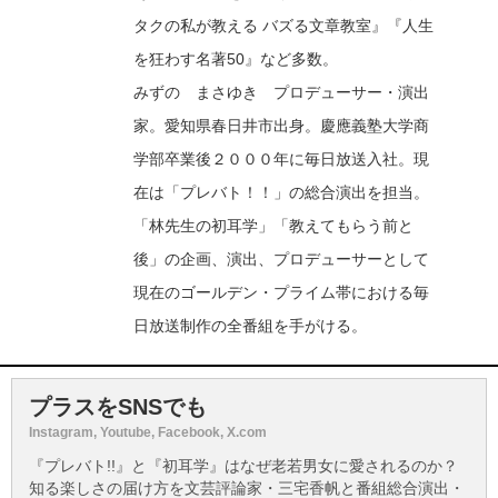
タクの私が教える バズる文章教室』『人生
を狂わす名著50』など多数。
みずの まさゆき プロデューサー・演出
家。愛知県春日井市出身。慶應義塾大学商
学部卒業後２０００年に毎日放送入社。現
在は「プレバト！！」の総合演出を担当。
「林先生の初耳学」「教えてもらう前と
後」の企画、演出、プロデューサーとして
現在のゴールデン・プライム帯における毎
日放送制作の全番組を手がける。
プラスをSNSでも
Instagram, Youtube, Facebook, X.com
『プレバト!!』と『初耳学』はなぜ老若男女に愛されるのか？
知る楽しさの届け方を文芸評論家・三宅香帆と番組総合演出・