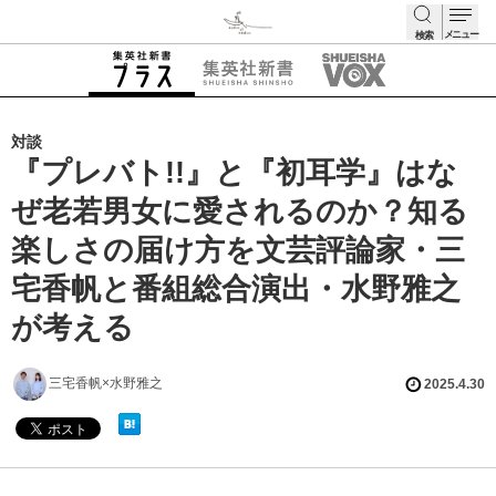
メニュー
検索
検索
対談
『プレバト!!』と『初耳学』はな
ぜ老若男女に愛されるのか？知る
楽しさの届け方を文芸評論家・三
宅香帆と番組総合演出・水野雅之
が考える
三宅香帆×水野雅之
2025.4.30