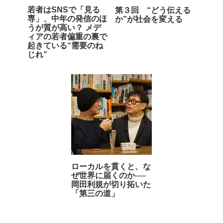
若者はSNSで「見る
第３回 “どう伝える
専」、中年の発信のほ
か”が社会を変える
うが質が高い？ メデ
ィアの若者偏重の裏で
起きている“需要のね
じれ”
ローカルを貫くと、な
ぜ世界に届くのか──
岡田利規が切り拓いた
「第三の道」