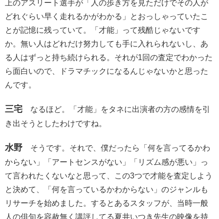
上のアスリート選手が「人の歩き方を見ただけでその人が
どれぐらい早く走れるかがわかる」とおっしゃっていたこ
とが記憶に残っていて。「才能」って残酷じゃないです
か。無い人はどれだけ努力しても手に入れられないし、あ
る人はずっと持ち続けられる。それが1回の査定でわかった
ら面白いので、ドラマチックになるんじゃないかと思った
んです。
三宅
なるほど。「才能」をタネに出演者の方の感情を引
き出そうとしたわけですね。
水野
そうです。それで、僕だったら「何を言ってるかわ
からない」「アートセンスがない」「リズム感が悪い」っ
て言われたくないなと思って、この3つで才能を査定しよう
と決めて、「何を言っているかわからない」のジャンルも
リサーチを始めました。するとあるスタッフが、当時一般
人の俳句を容赦無く講評してる夏井いつき先生の映像を持