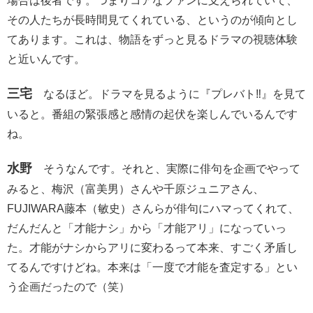
場合は後者です。つまりコアなファンに支えられていて、
その人たちが長時間見てくれている、というのが傾向とし
てあります。これは、物語をずっと見るドラマの視聴体験
と近いんです。
三宅
なるほど。ドラマを見るように『プレバト‼︎』を見て
いると。番組の緊張感と感情の起伏を楽しんでいるんです
ね。
水野
そうなんです。それと、実際に俳句を企画でやって
みると、梅沢（富美男）さんや千原ジュニアさん、
FUJIWARA藤本（敏史）さんらが俳句にハマってくれて、
だんだんと「才能ナシ」から「才能アリ」になっていっ
た。才能がナシからアリに変わるって本来、すごく矛盾し
てるんですけどね。本来は「一度で才能を査定する」とい
う企画だったので（笑）