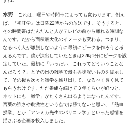
すね。
水野
これは、曜日や時間帯によっても変わります。例え
ば、『初耳学』は日曜22時からの放送です。そうすると、
その時間帯はだんだんと人がテレビの前から離れる時間な
んです。だから面積最大化のイメージも変わる。つまり、
なるべく人が離脱しないように最初にピークを作ろうと考
えるんです。僕が演出していたときは22時1分にピークを設
定していた。最初に「いったい、これってどういうことな
んだろう？」とその日の雑学で最も興味深いものを提示し
て、その後も次々と雑学を繰り出して、なるべく長く見て
もらうわけです。ただ番組を続けて３年くらいが経つと、
ネットにも「雑学」がたくさん出るようになったんです。
言葉の強さや刺激性という点では勝てないと思い、「熱血
授業」とか「アンミカ先生のパリコレ学」といった感情を
揺さぶる企画を投入しました。