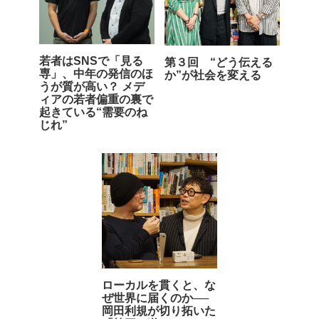
若者はSNSで「見る
第３回 “どう伝える
専」、中年の発信のほ
か”が社会を変える
うが質が高い？ メデ
ィアの若者偏重の裏で
起きている“需要のね
じれ”
ローカルを貫くと、な
ぜ世界に届くのか──
岡田利規が切り拓いた