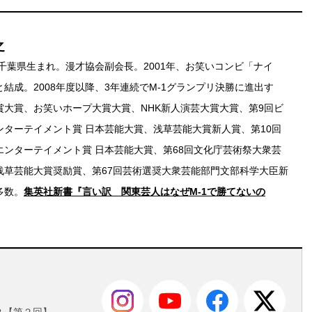
之
、千葉県生まれ。漫才協会副会長。2001年、お笑いコンビ「ナイ
結成。2008年度以降、3年連続でM-1グランプリ決勝に進出す
賞大賞、お笑いホープ大賞大賞、NHK新人演芸大賞大賞、第9回ビ
ンターテイメント賞 日本芸能大賞、浅草芸能大賞新人賞、第10回
エンターテイメント賞 日本芸能大賞、第68回文化庁芸術祭大衆芸
浅草芸能大賞奨励賞、第67回芸術選奨大衆芸能部門文部科学大臣新
多数。
集英社新書『言い訳 関東芸人はなぜM-1で勝てないの
も