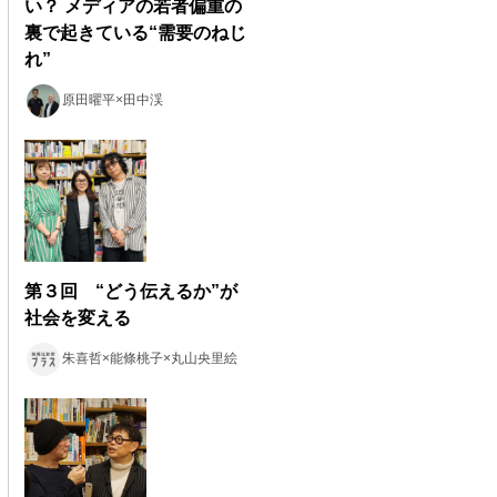
い？ メディアの若者偏重の
裏で起きている“需要のねじ
れ”
原田曜平×田中渓
第３回 “どう伝えるか”が
社会を変える
朱喜哲×能條桃子×丸山央里絵