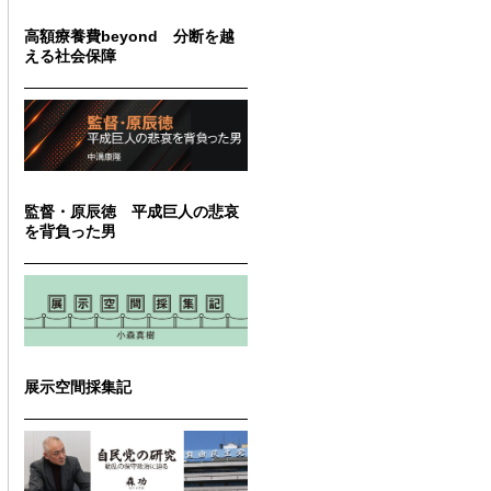
高額療養費beyond 分断を越
える社会保障
監督・原辰徳 平成巨人の悲哀
を背負った男
展示空間採集記