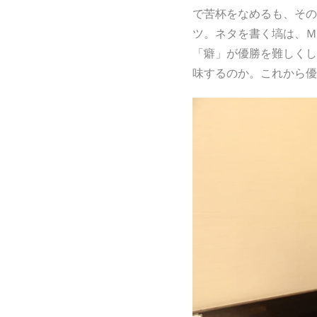
で苦杯をなめるも、その
ツ。ネタを書く塙は、Ｍ
「癖」が優勝を難しくし
味するのか。これから優