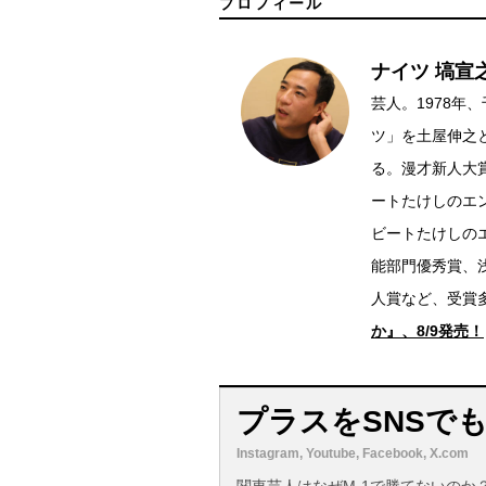
プロフィール
ナイツ 塙宣
芸人。1978年
ツ」を土屋伸之と
る。漫才新人大
ートたけしのエ
ビートたけしの
能部門優秀賞、
人賞など、受賞
か』、8/9発売！
プラスをSNSで
Instagram, Youtube, Facebook, X.com