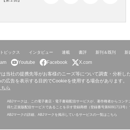
？【第２回】
トピックス
インタビュー
連載
書評
新刊＆既刊
新
ram
Youtube
Facebook
X.com
では当社の提携先等がお客様のニーズ等について調査・分析し
の広告を表示する目的でCookieを使用する場合があります。
こちら
ABJマークは、この電子書店・電子書籍配信サービスが、著作権者からコンテ
得た正規版配信サービスであることを示す登録商標（登録番号第6091713号）
ABJマークの詳細、ABJマークを掲示しているサービスの一覧は
こちら