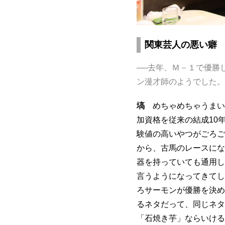
関東芸人の悪い癖
──去年、Ｍ－１で優勝
ン漫才師のようでした。
塙
めちゃめちゃうまいで
加資格を従来の結成10
験値の高いやつがごろご
から、古馬のレースにな
器を持っていても通用し
言うようになってきてし
ろサーモンが優勝を決め
るネタだって、同じネタ
「石焼き芋」ならいける