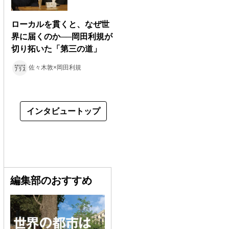
ローカルを貫くと、なぜ世
界に届くのか──岡田利規が
切り拓いた「第三の道」
佐々木敦×岡田利規
インタビュートップ
編集部のおすすめ