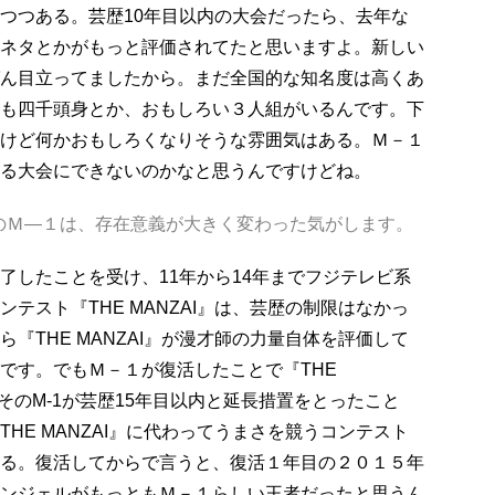
つつある。芸歴10年目以内の大会だったら、去年な
ネタとかがもっと評価されてたと思いますよ。新しい
ん目立ってましたから。まだ全国的な知名度は高くあ
も四千頭身とか、おもしろい３人組がいるんです。下
けど何かおもしろくなりそうな雰囲気はある。Ｍ－１
る大会にできないのかなと思うんですけどね。
のＭ―１は、存在意義が大きく変わった気がします。
したことを受け、11年から14年までフジテレビ系
テスト『THE MANZAI』は、芸歴の制限はなかっ
『THE MANZAI』が漫才師の力量自体を評価して
です。でもＭ－１が復活したことで『THE
、そのM-1が芸歴15年目以内と延長措置をとったこと
HE MANZAI』に代わってうまさを競うコンテスト
る。復活してからで言うと、復活１年目の２０１５年
ンジェルがもっともＭ－１らしい王者だったと思うん