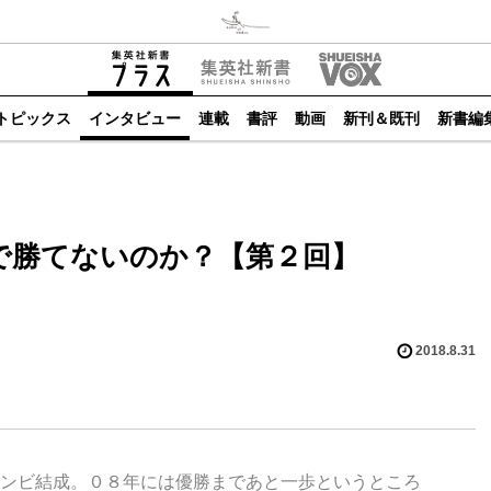
トピックス
インタビュー
連載
書評
動画
新刊＆既刊
新書編
1で勝てないのか？【第２回】
2018.8.31
ンビ結成。０８年には優勝まであと一歩というところ