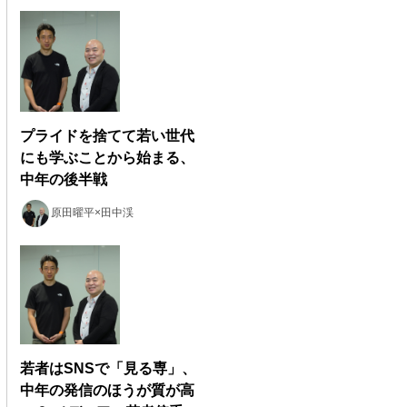
プライドを捨てて若い世代
にも学ぶことから始まる、
中年の後半戦
原田曜平×田中渓
若者はSNSで「見る専」、
中年の発信のほうが質が高