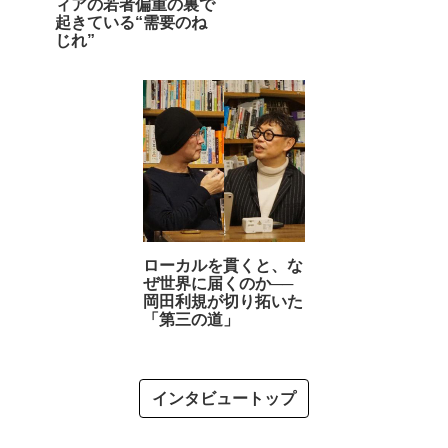
ィアの若者偏重の裏で
起きている“需要のね
じれ”
ローカルを貫くと、な
ぜ世界に届くのか──
岡田利規が切り拓いた
「第三の道」
インタビュートップ