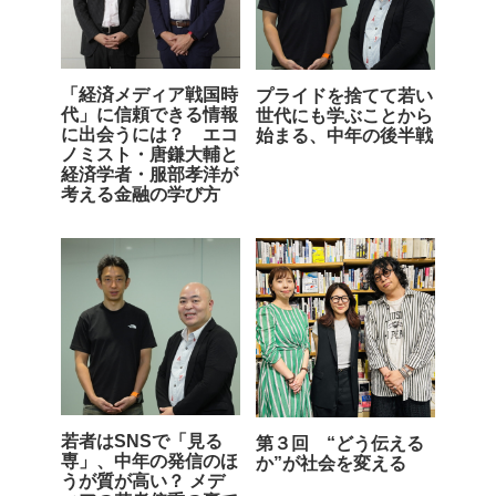
「経済メディア戦国時
プライドを捨てて若い
代」に信頼できる情報
世代にも学ぶことから
に出会うには？ エコ
始まる、中年の後半戦
ノミスト・唐鎌大輔と
経済学者・服部孝洋が
考える金融の学び方
若者はSNSで「見る
第３回 “どう伝える
専」、中年の発信のほ
か”が社会を変える
うが質が高い？ メデ