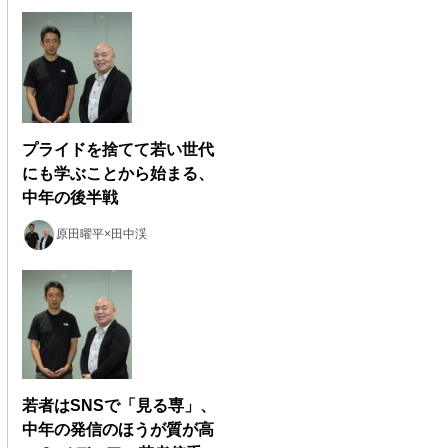
プライドを捨てて若い世代
にも学ぶことから始まる、
中年の後半戦
原田曜平×田中渓
若者はSNSで「見る専」、
中年の発信のほうが質が高