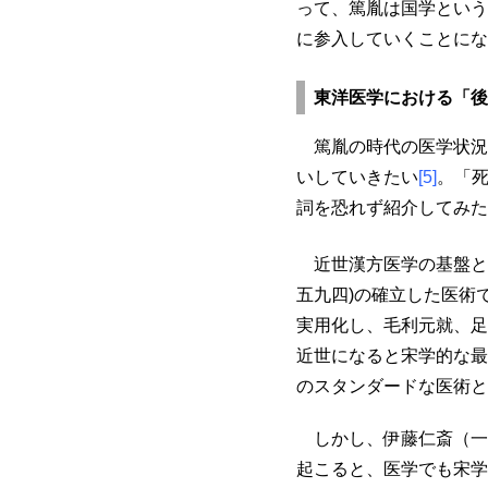
って、篤胤は国学という
に参入していくことにな
東洋医学における「後
篤胤の時代の医学状況
いしていきたい
[5]
。「
詞を恐れず紹介してみた
近世漢方医学の基盤と
五九四)の確立した医術
実用化し、毛利元就、足
近世になると宋学的な最
のスタンダードな医術と
しかし、伊藤仁斎（一
起こると、医学でも宋学