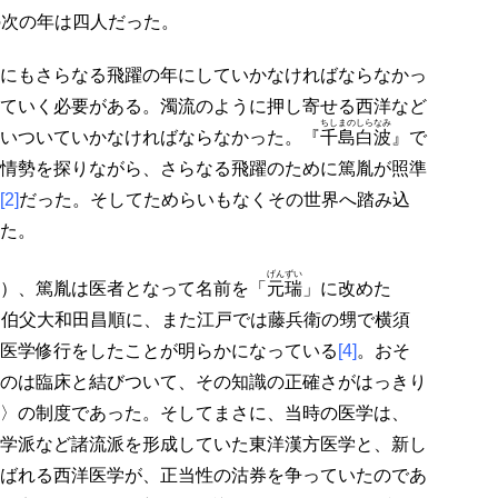
の次の年は四人だった。
にもさらなる飛躍の年にしていかなければならなかっ
ていく必要がある。濁流のように押し寄せる西洋など
ちしまのしらなみ
いついていかなければならなかった。『
千島白波
』で
情勢を探りながら、さらなる飛躍のために篤胤が照準
[2]
だった。そしてためらいもなくその世界へ踏み込
た。
げんずい
）、篤胤は医者となって名前を「
元瑞
」に改めた
に伯父大和田昌順に、また江戸では藤兵衛の甥で横須
医学修行をしたことが明らかになっている
[4]
。おそ
のは臨床と結びついて、その知識の正確さがはっきり
〉の制度であった。そしてまさに、当時の医学は、
学派など諸流派を形成していた東洋漢方医学と、新し
ばれる西洋医学が、正当性の沽券を争っていたのであ