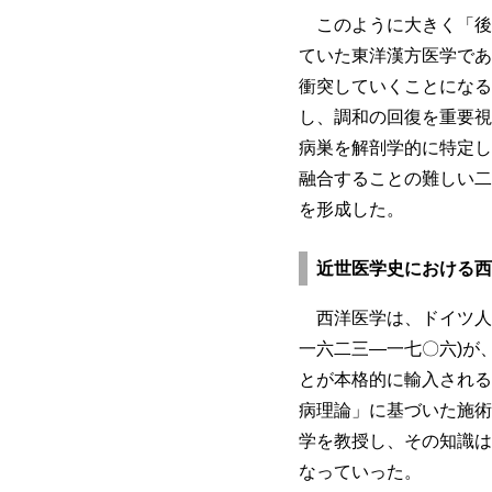
このように大きく「後
ていた東洋漢方医学であ
衝突していくことになる
し、調和の回復を重要視
病巣を解剖学的に特定し
融合することの難しい二
を形成した。
近世医学史における西
西洋医学は、ドイツ人医師カ
一六二三―一七〇六)が
とが本格的に輸入される
病理論」に基づいた施術
学を教授し、その知識は
なっていった。