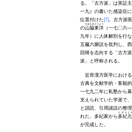
る。「古方派」は実証主
一九）の書いた感染症に
位置付けた
[7]
。古方派
やまわきとうよう
の
山脇東洋
（一七〇六―
九年）に人体解剖を行な
五臓六腑説を批判し、西
回帰を志向する「古方派
派」と呼称される。
近世漢方医学における
古典を文献学的・客観的
一七九二年に私塾から幕
支えられていた学派で、
と訓読、引用諸説の整理
たきもと
れた。多紀家から
多紀元
が完成した。