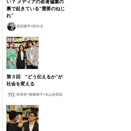
い？ メディアの若者偏重の
裏で起きている“需要のねじ
れ”
原田曜平×田中渓
第３回 “どう伝えるか”が
社会を変える
朱喜哲×能條桃子×丸山央里絵