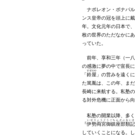
ナポレオン・ボナパルト(Na
ンス皇帝の冠を頭上に戴
年。文化元年の日本で、
枚の世界のただなかにあ
っていた。
前年、享和三年（一八
の感激に夢の中で宣長に
すずのや
「
鈴屋
」の営みを遠くに
た篤胤は、この年、まだ
長崎に来航する。私塾の
る対外危機に正面から向
私塾の開業以降、多く
いせりょうぐうごちんざぶるいき
『
伊勢両宮御鎮座部類記
していくことになる。し