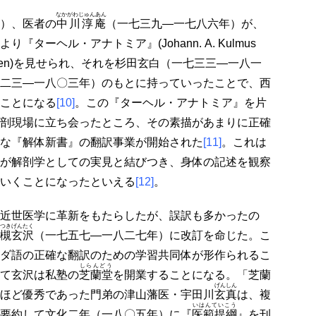
なかがわじゅんあん
）、医者の
中川淳庵
（一七三九―一七八六年）が、
ターヘル・アナトミア』(Johann. A. Kulmus
Tabellen)を見せられ、それを杉田玄白（一七三三―一八一
二三―一八〇三年）のもとに持っていったことで、西
ことになる
[10]
。この『ターヘル・アナトミア』を片
剖現場に立ち会ったところ、その素描があまりに正確
な『解体新書』の翻訳事業が開始された
[11]
。これは
が解剖学としての実見と結びつき、身体の記述を観察
いくことになったといえる
[12]
。
近世医学に革新をもたらしたが、誤訳も多かったの
つきげんたく
槻玄沢
（一七五七―一八二七年）に改訂を命じた。こ
ダ語の正確な翻訳のための学習共同体が形作られるこ
しらんどう
て玄沢は私塾の
芝蘭堂
を開業することになる。「芝蘭
げんしん
ほど優秀であった門弟の津山藩医・宇田川
玄真
は、複
いはんていこう
要約して文化二年（一八〇五年）に『
医範提綱
』を刊