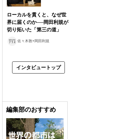
ローカルを貫くと、なぜ世
界に届くのか──岡田利規が
切り拓いた「第三の道」
佐々木敦×岡田利規
インタビュートップ
編集部のおすすめ