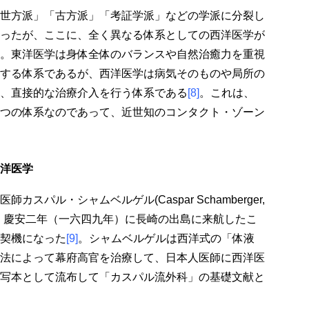
世方派」「古方派」「考証学派」などの学派に分裂し
ったが、ここに、全く異なる体系としての西洋医学が
。東洋医学は身体全体のバランスや自然治癒力を重視
する体系であるが、西洋医学は病気そのものや局所の
、直接的な治療介入を行う体系である
[8]
。これは、
つの体系なのであって、近世知のコンタクト・ゾーン
洋医学
スパル・シャムベルゲル(Caspar Schamberger,
、慶安二年（一六四九年）に長崎の出島に来航したこ
契機になった
[9]
。シャムベルゲルは西洋式の「体液
法によって幕府高官を治療して、日本人医師に西洋医
写本として流布して「カスパル流外科」の基礎文献と