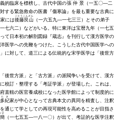
義的臨床を標榜し、古代中国の
張仲景
（一五〇―二
対する緊急救命の医書『傷寒論』を最も重要な古典に
ごとうこんざん
医家には
後藤艮山
（一六五九―一七三三）とその弟子
一七六二）などがいる。特に東洋は宝暦九年（一七五
って日本初の解剖図録『蔵志』を刊行して漢方医学の
洋医学への先鞭をつけた。こうした古代中国医学への
」に対して、道三による伝統的な宋学医学は「後世方
「後世方派」と「古方派」の派閥争いを受けて、漢方
に校訂・整理する「考証学派」が登場した。これは、
府直轄の医官養成校になった医学館によって制度的に
たき
多紀
家が中心となって古典本文の異同を精査し、注釈
を通じて学としての再現可能性を高めることが目指さ
やす
簡
（一七五五―一八一〇）が出て、考証的な医学注釈