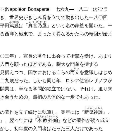
poléon Bonaparte,一七六九―一八二一)がフラ
き、世界史がきしみ音を立てて動き出した一八〇四
あつたね
ますげのや
平田
篤胤
は「
真菅乃屋
」という名の家塾を開いた。一
る西洋と極東で、まったく異なるかたちの転回が始ま
〇三年）。宣長の著作に出会って衝撃を受け、あまり
入門を願ったほどである。膨大な門弟を擁する
じりつ
見据えつつ、国学における自らの
而立
を意識しはじめ
二九歳だった。しかも同じ年、ロシア使節レザノフが
開業は、単なる学問的独立ではない。それは、迫り来
き合うための、最初の具体的な一歩でもあった。
しんきじんろん
の著作を立て続けに執筆し、翌年には『
新鬼神論
』、
ほんきょうがいへん
』、翌々年には『
本教外編
』などの著作が続々成立
かし、初年度の入門者はたった三人だけであった