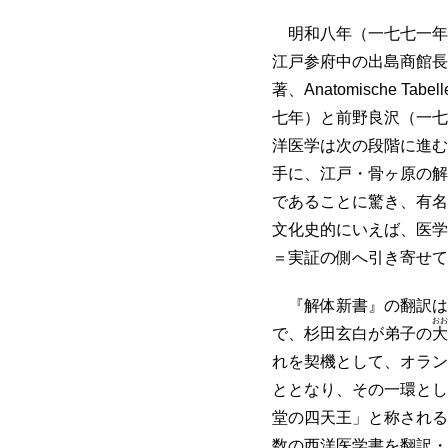
明和八年（一七七一年
江戸参府中の出島商館長より『
著、Anatomische 
七年）と前野良沢（一七
洋医学は次の段階に進む
手に、江戸・骨ヶ原の解
であることに驚き、有名
文化史的にいえば、医学
＝実証の側へ引き寄せて
『解体新書』の翻訳は
おお
で、杉田玄白が弟子の
大
れを契機として、オラン
ととなり、その一環とし
堂の四天王」と称される
数の西洋医学書を翻訳・