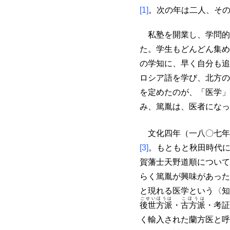
[1]
。次の年は二人、そ
私塾を開業し、学問的
た。学生もどんどん集め
の学知に、早く自分も追
ロシア語を学び、北方の
を定めたのが、「医学」
み、篤胤は、医者になっ
文化四年（一八〇七年
[3]
。もともと秋田時代
賀藩士天野道順について
らく篤胤が興味があった
と現れる医学という〈知
ごせいほうは
こほうは
後世方派
・
古方派
・考証
く輸入された蘭方医と呼