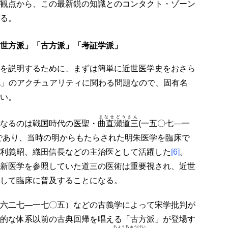
観点から、この最新鋭の知識とのコンタクト・ゾーン
る。
世方派」「古方派」「考証学派」
を説明するために、まずは簡単に近世医学史をおさら
死」のアクチュアリティに関わる問題なので、固有名
い。
まなせどうさん
なるのは戦国時代の医聖・
曲直瀬道三
(一五〇七―一
であり、当時の明からもたらされた明朱医学を臨床で
利義昭、織田信長などの主治医として活躍した
[6]
。
新医学を参照していた道三の医術は重要視され、近世
して臨床に普及することになる。
六二七―一七〇五）などの古義学によって宋学批判が
的な体系以前の古典回帰を唱える「古方派」が登場す
ちょうちゅうけい