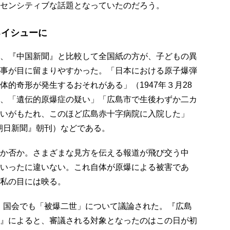
センシティブな話題となっていたのだろう。
るイシューに
、『中国新聞』と比較して全国紙の方が、子どもの異
事が目に留まりやすかった。「日本における原子爆弾
体的奇形が発生するおそれがある」（1947年３月28
、「遺伝的原爆症の疑い」「広島市で生後わずか二カ
いがもたれ、このほど広島赤十字病院に入院した」
『朝日新聞』朝刊）などである。
か否か。さまざまな見方を伝える報道が飛び交う中
いったに違いない。これ自体が原爆による被害であ
私の目には映る。
は、国会でも「被爆二世」について議論された。『広島
』によると、審議される対象となったのはこの日が初