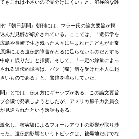
てもこれは小さいので見分けにくい」と、消極的な評
日付『朝日新聞』朝刊には、マラー氏の論文要旨が掲
込んだ見解が紹介されている。ここでは、「遺伝学を
広島や長崎で生き残った人々に生まれたこどもが正常
原爆による遺伝的障害がとるに足らないものだとする
中略）誤りだ」と指摘。そして、「一定の線量によっ
される遺伝的障害は、バク（曝）斜を受けた本人に起
きいものである」と、警鐘を鳴らしていた。
聞』とでは、伝え方にギャップがある。この論文要旨
ブ会議で発表しようとしたが、アメリカ原子力委員会
が見送られたという逸話もある。
激化し、核実験によるフォールアウトの影響が取り沙
った。遺伝的影響というトピックは、被爆地だけでな