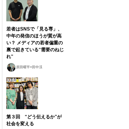
若者はSNSで「見る専」、
中年の発信のほうが質が高
い？ メディアの若者偏重の
裏で起きている“需要のねじ
れ”
原田曜平×田中渓
第３回 “どう伝えるか”が
社会を変える