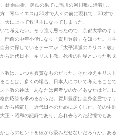
た。紆余曲折、蹉跌の果てに鴨川の河川敷に漂着し、
方、青年イエスは30才で人々の前に現れて、33才で
、天に上って救世主になってしまった。
いて考えたい。そう強く思ったので、京都大学のキリ
、門前の中年小僧になり「賀川豊彦」を知った。耳学
自分の探しているテーマが「太平洋弧のキリスト教」
から近代日本、キリスト教、死後の世界といった興味
ト教は、いつも異質なものだった。それゆえキリスト
ることは、多くの場合、日本人について考えることで
スト教の神は「あなたは何者なのか／あなたはどこに
格的応答を求めるからだ。賀川豊彦は全身全霊でキリ
面から格闘し、近代日本のために尽くした。その生涯
大正・昭和の記録であり、忘れ去られた記憶でもあ
かしらのヒントを彼から汲みだせないだろうか。ある