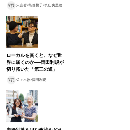
朱喜哲×能條桃子×丸山央里絵
ローカルを貫くと、なぜ世
界に届くのか──岡田利規が
切り拓いた「第三の道」
佐々木敦×岡田利規
夫婦別姓を阻む政治をどう