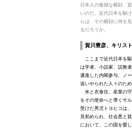
日本人の複雑な横顔、賀
いのだ。近代日本を駆け
らは、その横顔に何を見
るだろうか。
賀川豊彦、キリス
ここまで近代日本を駆
は学者、小説家、説教者
邁進した内閣参与、ノー
追いやられた人々のため
米と衣食住、産業の守
をその使命へと導くサル
受けた男児トヨヒコは、
見初められ、社会悪と貧
において、この国を愛し