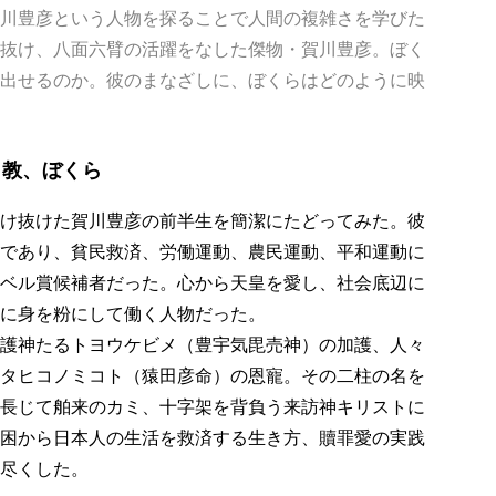
川豊彦という人物を探ることで人間の複雑さを学びた
抜け、八面六臂の活躍をなした傑物・賀川豊彦。ぼく
出せるのか。彼のまなざしに、ぼくらはどのように映
ト教、ぼくら
け抜けた賀川豊彦の前半生を簡潔にたどってみた。彼
であり、貧民救済、労働運動、農民運動、平和運動に
ベル賞候補者だった。心から天皇を愛し、社会底辺に
に身を粉にして働く人物だった。
護神たるトヨウケビメ（豊宇気毘売神）の加護、人々
タヒコノミコト（猿田彦命）の恩寵。その二柱の名を
長じて舶来のカミ、十字架を背負う来訪神キリストに
困から日本人の生活を救済する生き方、贖罪愛の実践
尽くした。