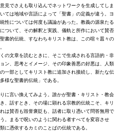
意見でさえも取り込んでネットワークを生成してしま
いては地域や言語によって「聖書」の定義が違う。ヨ
統性については何度も議論があった。教義の源泉たる
について、その解釈と実践、儀軌と所作において賛否
聖書的伝統、すなわちキリスト教は、この喧々囂々の
。
くの文章を読むときに、そこで生成される言語的・非
ョン、思考とイメージ、その印象善悪の好悪は、人類
の一部としてキリスト教に追加され接続し、新たな伝
多様な聖書的伝統」である。
りに言い換えてみよう。誰かが聖書・キリスト・教会
き、話すとき、その場に顕れる宗教的伝統こそ、キリ
れは賛否も毀誉褒貶も、話者に取り憑いて問答無用で
う。まるで呪いのように関わる者すべてを変容させ
類に憑依するカミのことばの伝統である。