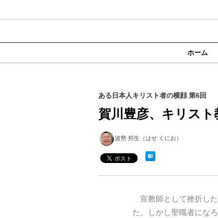
ホーム
ある日本人キリスト者の横顔 第6回
賀川豊彦、キリスト
波勢 邦生（はせ くにお）
宣教師として挫折した
た。しかし聖職者になろ