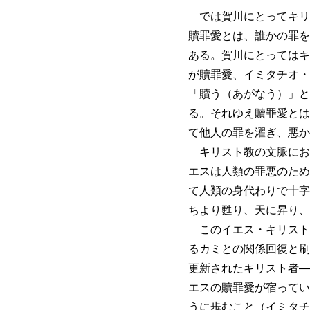
では賀川にとってキリ
贖罪愛とは、誰かの罪を
ある。賀川にとってはキ
が贖罪愛、イミタチオ・
「贖う（あがなう）」と
る。それゆえ贖罪愛とは
て他人の罪を濯ぎ、悪か
キリスト教の文脈にお
エスは人類の罪悪のため
て人類の身代わりで十字
ちより甦り、天に昇り、
このイエス・キリスト
るカミとの関係回復と刷
更新されたキリスト者—
エスの贖罪愛が宿ってい
うに歩むこと（イミタチ