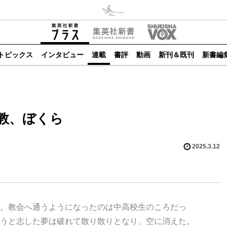
トピックス
インタビュー
連載
書評
動画
新刊＆既刊
新書編
教、ぼくら
2025.3.12
。教会へ通うようになったのは中高校生のころだっ
うと志した夢は破れて散り散りとなり、空に消えた。