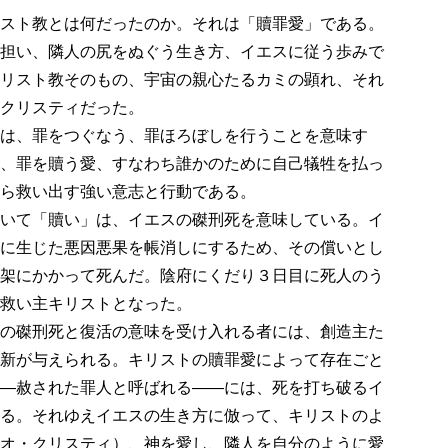
スト教とは何だったのか。それは「贖罪愛」である。
担い、隣人の尻をぬぐう生き方、イエスに従う歩みで
リスト教そのもの、宇宙の親心たるカミの顕れ、それ
クリスティだった。
は、罪をつぐなう、罪ほろぼしを行うことを意味す
、罪を贖う愛、すなわち誰かのために自己犠牲を払っ
ら救い出す強い意志と行動である。
いて「贖い」は、イエスの磔刑死を意味している。イ
に生じた悪因悪果を帳消しにするため、その償いとし
架にかかって死んだ。陰府にくだり３日目に死人のう
救い主キリストとなった。
の磔刑死と復活の意味を受け入れる者には、創造主た
新が与えられる。キリストの贖罪愛によって存在ごと
—赦された罪人と呼ばれる——には、死を打ち破るイ
る。それゆえイエスの生き方に倣って、キリストのよ
オ・クリスティ）、神を愛し、隣人を自分のように愛