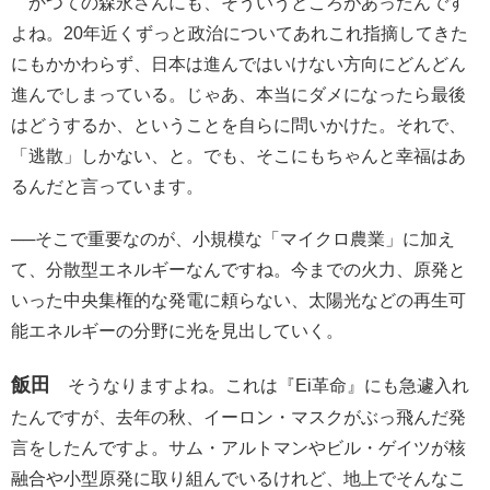
かつての森永さんにも、そういうところがあったんです
よね。20年近くずっと政治についてあれこれ指摘してきた
にもかかわらず、日本は進んではいけない方向にどんどん
進んでしまっている。じゃあ、本当にダメになったら最後
はどうするか、ということを自らに問いかけた。それで、
「逃散」しかない、と。でも、そこにもちゃんと幸福はあ
るんだと言っています。
──そこで重要なのが、小規模な「マイクロ農業」に加え
て、分散型エネルギーなんですね。今までの火力、原発と
いった中央集権的な発電に頼らない、太陽光などの再生可
能エネルギーの分野に光を見出していく。
飯田
そうなりますよね。これは『Ei革命』にも急遽入れ
たんですが、去年の秋、イーロン・マスクがぶっ飛んだ発
言をしたんですよ。サム・アルトマンやビル・ゲイツが核
融合や小型原発に取り組んでいるけれど、地上でそんなこ