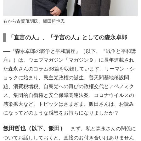
右から古賀茂明氏、飯田哲也氏
「直言の人」、「予言の人」としての森永卓郎
──『森永卓郎の戦争と平和講座』（以下、『戦争と平和講
座』）は、ウェブマガジン「マガジン９」に長年連載され
た森永さんのコラム38篇を収録しています。リーマン・シ
ョックに始まり、民主党政権の誕生、普天間基地移設問
題、消費税増税、自民党への再びの政権交代とアベノミク
ス、集団的自衛権と安全保障関連法案、コロナウイルスの
感染拡大など、トピックはさまざま。飯田さんは、お読み
になってどのような感想をお持ちになりましたか？
飯田哲也（以下、飯田）
まず、私と森永さんの関係に
ついてお話ししておくと、直接のお付き合いはありません