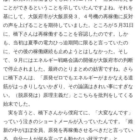
ことができるということを示していたんですよね。それを
基にして、大阪府市が大飯原発３、４号機の再稼働に反対
の声を上げることを期待していました。ところが５月31日
に、橋下さんは再稼働することを容認したのです。しか
も、当初は夏季の電力ひっ迫期間に限ると言っていたの
に、その後の稼働継続も止めようとはしなかった。そし
て、９月にはエネルギー戦略会議の開催が大阪府市の判断
で停止されました。最終のとりまとめの妨害ですね。さら
に橋下さんは、「原発ゼロでもエネルギーがまかなえる道
筋がはっきりしないかぎり、その論議はきれい事にすぎな
い。（脱原発は）原理主義だ」とこちらを批判をしてくる
始末でした。
実を言うと、橋下さんから僕宛てに、「大変なんです」
っていう泣きのショートメールが入っていたんです。「維
新の中がほぼ全員、原発を再稼働させるべきだと言ってい
る。自分一人が何を言っても動かない状況です」と。