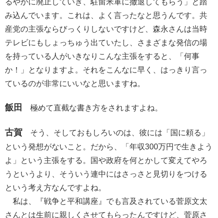
るやかに廃止していき、駐留米軍に撤退してもらう」と踏
み込んでいます。これは、よく言ったなと思うんです。共
産党の主張ならびっくりしないですけど、森永さんは当時
テレビにもしょっちゅう出ていたし、さまざまな発信の場
を持っている人がいきなりこんな主張をすると、「何事
か！」となりますよ。それをこんなに早く、はっきり言っ
ているのが非常にいいなと思いますね。
飯田
極めて直截な書き方をされますよね。
古賀
そう、そしておもしろいのは、彼には「国に頼る」
という発想がないこと。だから、「年収300万円で生きよう
よ」という主張をする。国や政府を何とかして変えてやろ
うというより、そういう連中にはさっさと見切りをつける
という考え方なんですよね。
私は、『戦争と平和講座』でも言及されている菅原文太
さんとは生前に親しくさせてもらったんですけど、菅原さ