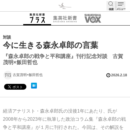
メニュー
検索
検索
対談
今に生きる森永卓郎の言葉
『森永卓郎の戦争と平和講座』刊行記念対談 古賀
茂明×飯田哲也
古賀茂明×飯田哲也
2026.2.18
経済アナリスト・森永卓郎氏の没後1年にあたり、氏が
2008年から2023年に執筆した政治コラム集『森永卓郎の戦
争と平和講座』が１月に刊行された。今回は、その解説を