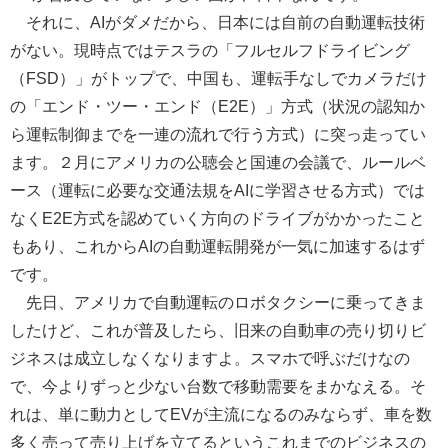
それに、AIがダメだから、日本には自前の自動運転技術
がない。現時点ではテスラの「フルセルフドライビング
（FSD）」がトップで、中国も、運転手なしでカメラだけ
の「エンド・ツー・エンド（E2E）」方式（状況の認知か
ら運転制御までを一連の流れで行う方式）に突っ走ってい
ます。２月にアメリカの公聴会と国連の会議で、ルールベ
ース（運転に必要な交通法規をAIに学習させる方式）では
なくE2E方式を認めていく方向のドライブがかかったこと
もあり、これからAIの自動運転開発が一気に加速するはず
です。
先日、アメリカで自動運転のロボタクシーに乗ってきま
したけど、これが普及したら、旧来の自動車の売り切りビ
ジネスは成立しなくなりますよ。スマホで呼ぶだけなの
で、今よりずっと少ない台数で移動需要をまかなえる。そ
れは、単に動力としてEVが主流になるのみならず、車を数
多く売って売り上げを立てるというこれまでのビジネスの