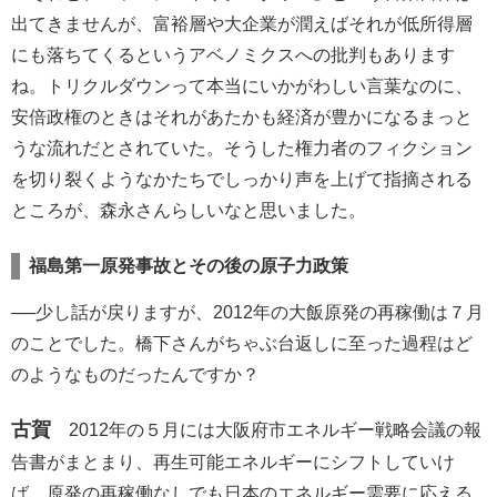
出てきませんが、富裕層や大企業が潤えばそれが低所得層
にも落ちてくるというアベノミクスへの批判もあります
ね。トリクルダウンって本当にいかがわしい言葉なのに、
安倍政権のときはそれがあたかも経済が豊かになるまっと
うな流れだとされていた。そうした権力者のフィクション
を切り裂くようなかたちでしっかり声を上げて指摘される
ところが、森永さんらしいなと思いました。
福島第一原発事故とその後の原子力政策
──少し話が戻りますが、2012年の大飯原発の再稼働は７月
のことでした。橋下さんがちゃぶ台返しに至った過程はど
のようなものだったんですか？
古賀
2012年の５月には大阪府市エネルギー戦略会議の報
告書がまとまり、再生可能エネルギーにシフトしていけ
ば、原発の再稼働なしでも日本のエネルギー需要に応える