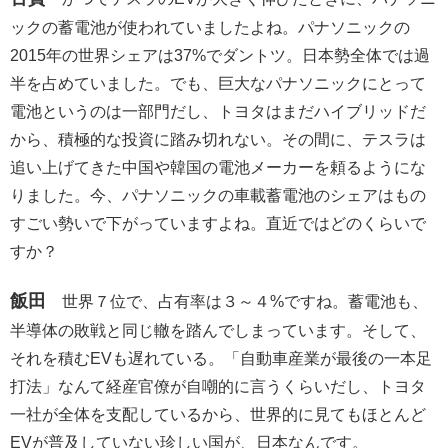
ックの蓄電池が使われていましたよね。パナソニックの
2015年の世界シェアは37%でダントツ。日本勢全体では過
半を占めていました。でも、巨大なパナソニックにとって
電池というのは一部門だし、トヨタはまだハイブリッドだ
から、積極的な投資に踏み切れない。その間に、テスラは
追い上げてきた中国や韓国の電池メーカーを頼るようにな
りました。今、パナソニックの車載蓄電池のシェアはもの
すごい勢いで下がっていますよね。直近ではどのくらいで
すか？
飯田
世界７位で、占有率は３～４%ですね。蓄電池も、
半導体の敗戦と同じ轍を踏んでしまっています。そして、
それを積むEVも遅れている。「自動車産業が最後の一本足
打法」なんて経産官僚が自嘲的に言うくらいだし、トヨタ
一社が全体を支配しているから、世界的に見てもほとんど
EVが普及していない珍しい国が、日本なんです。