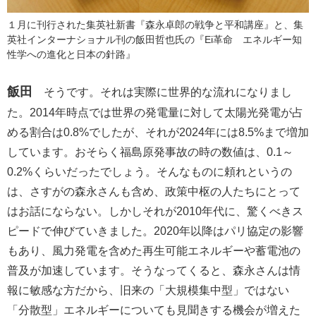
１月に刊行された集英社新書『森永卓郎の戦争と平和講座』と、集
英社インターナショナル刊の飯田哲也氏の『Ei革命 エネルギー知
性学への進化と日本の針路』
飯田
そうです。それは実際に世界的な流れになりまし
た。2014年時点では世界の発電量に対して太陽光発電が占
める割合は0.8%でしたが、それが2024年には8.5%まで増加
しています。おそらく福島原発事故の時の数値は、0.1～
0.2%くらいだったでしょう。そんなものに頼れというの
は、さすがの森永さんも含め、政策中枢の人たちにとって
はお話にならない。しかしそれが2010年代に、驚くべきス
ピードで伸びていきました。2020年以降はパリ協定の影響
もあり、風力発電を含めた再生可能エネルギーや蓄電池の
普及が加速しています。そうなってくると、森永さんは情
報に敏感な方だから、旧来の「大規模集中型」ではない
「分散型」エネルギーについても見聞きする機会が増えた