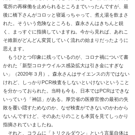
電所の再稼働を止められるところまでいったんですが、最
後に橋下さんがコロッと寝返っちゃって、煮え湯を飲まさ
れた。そういう危険なところも、森永さんはきちんと鋭
く、まっすぐに指摘していますね。今から見れば、あれこ
そ維新がどんどん変質していく流れの始まりだったように
思えます。
もうひとつ印象に残っているのが、コロナ禍について書
かれた「新型コロナウイルス感染拡大は引き金にすぎな
い」（2020年３月）。森永さんはサイエンスの方ではない
けれど、しっかりPCR検査をしないといけないということ
を分かっておられた。当時も今も、日本ではPCRはできな
いっていう「神話」がある。厚労省の医療官僚の最初の失
敗を覆い隠すためなのか、なぜ検査ができないのかわから
ないんですけど、そのあたりのことも本質を見てしっかり
指摘されていましたね。
それと、コラムに「トリクルダウン」という言葉自体は