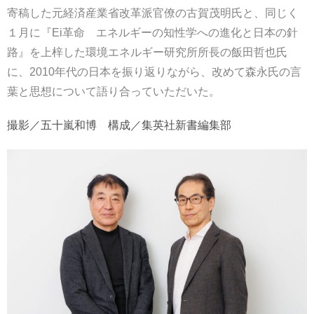
寄稿した元経済産業省改革派官僚の古賀茂明氏と、同じく
１月に『Ei革命 エネルギーの知性学への進化と日本の針
路』を上梓した環境エネルギー研究所所長の飯田哲也氏
に、2010年代の日本を振り返りながら、改めて森永氏の言
葉と思想について語り合っていただいた。
撮影／五十嵐和博 構成／集英社新書編集部