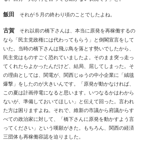
飯田
それが５月の終わり頃のことでしたよね。
古賀
それ以前の橋下さんは、本当に原発を再稼働するの
なら「民主党政権には代わってもらう」と倒閣宣言をして
いた。当時の橋下さんは飛ぶ鳥を落とす勢いでしたから、
民主党はものすごく恐れていましたよ。そのまま突っ走っ
てくれたらよかったんだけど、結局、屈してしまった。そ
の理由としては、関電が、関西じゅうの中小企業に「絨毯
爆撃」をしたのが大きいんです。「原発が動かなければ、
この夏は計画停電になると思います。いつなるかはわから
ないが、準備しておいてほしい」と伝えて回った。言われ
た方は困りますよね。それで、維新の市議から府議からす
べての政治家に対して、「橋下さんに原発を動かすよう言
ってください」という嘆願がきた。もちろん、関西の経済
三団体も再稼働容認を迫りました。