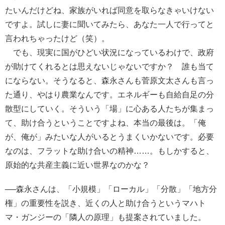
たいんだけどね、家族がいれば同意を取らなきゃいけない
ですよ。試しに妻に聞いてみたら、あなた一人で行ってと
言われちゃったけど（笑）。
でも、現実に国がひどい状況になっているわけで、政府
が助けてくれるとは思えないじゃないですか？ 誰も当て
にならない。そうなると、森永さんも菅原文太さんも言っ
た通り、やはり農業なんです。エネルギーも自給自足の分
散型にしていく。そういう「場」に心ある人たちが集まっ
て、助け合うということですよね、本当の最後は。「俺
が、俺が」みたいな人がいるとうまくいかないです。必要
なのは、フラットな助け合いの精神……。もしかすると、
原始的な共産主義に近い世界なのかな？
──森永さんは、「小規模」「ローカル」「分散」「地方分
権」の重要性を説き、近くの人と助け合うというマハト
マ・ガンジーの「隣人の原理」も提案されていました。