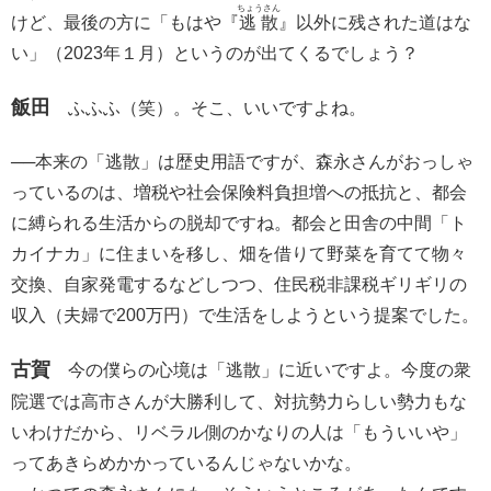
ちょうさん
けど、最後の方に「もはや『
逃散
』以外に残された道はな
い」（2023年１月）というのが出てくるでしょう？
飯田
ふふふ（笑）。そこ、いいですよね。
──本来の「
逃散
」は歴史用語ですが、森永さんがおっしゃ
っているのは、増税や社会保険料負担増への抵抗と、都会
に縛られる生活からの脱却ですね。都会と田舎の中間「ト
カイナカ」に住まいを移し、畑を借りて野菜を育てて物々
交換、自家発電するなどしつつ、住民税非課税ギリギリの
収入（夫婦で200万円）で生活をしようという提案でした。
古賀
今の僕らの心境は「逃散」に近いですよ。今度の衆
院選では高市さんが大勝利して、対抗勢力らしい勢力もな
いわけだから、リベラル側のかなりの人は「もういいや」
ってあきらめかかっているんじゃないかな。