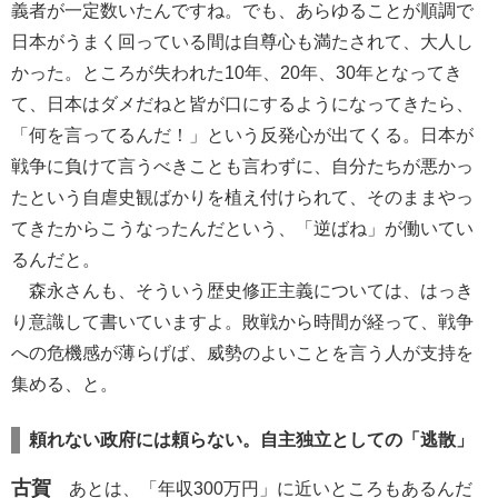
義者が一定数いたんですね。でも、あらゆることが順調で
日本がうまく回っている間は自尊心も満たされて、大人し
かった。ところが失われた10年、20年、30年となってき
て、日本はダメだねと皆が口にするようになってきたら、
「何を言ってるんだ！」という反発心が出てくる。日本が
戦争に負けて言うべきことも言わずに、自分たちが悪かっ
たという自虐史観ばかりを植え付けられて、そのままやっ
てきたからこうなったんだという、「逆ばね」が働いてい
るんだと。
森永さんも、そういう歴史修正主義については、はっき
り意識して書いていますよ。敗戦から時間が経って、戦争
への危機感が薄らげば、威勢のよいことを言う人が支持を
集める、と。
頼れない政府には頼らない。自主独立としての「逃散」
古賀
あとは、「年収300万円」に近いところもあるんだ