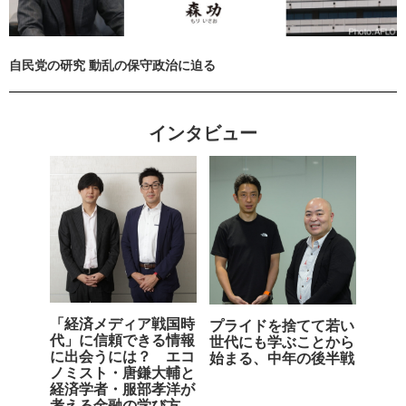
自民党の研究 動乱の保守政治に迫る
インタビュー
「経済メディア戦国時
プライドを捨てて若い
代」に信頼できる情報
世代にも学ぶことから
に出会うには？ エコ
始まる、中年の後半戦
ノミスト・唐鎌大輔と
経済学者・服部孝洋が
考える金融の学び方