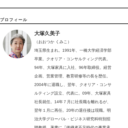
プロフィール
大塚久美子
（おおつか くみこ）
埼玉県生まれ。1991年、一橋大学経済学部
卒業。クオリア・コンサルティング代表。
94年、大塚家具に入社、96年取締役。経営
企画、営業管理、教育研修等の長を歴任。
2004年に退職し、翌年、クオリア・コンサ
ルティング設立、代表に。09年、大塚家具
社長就任。14年７月に社長職を離れるが、
翌年１月に再任。20年の退任後は現職。明
治大学グローバル・ビジネス研究科特別招
聘教授。著書に『後継者不足時代の事業承