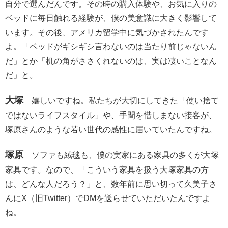
自分で選んだんです。その時の購入体験や、お気に入りの
ベッドに毎日触れる経験が、僕の美意識に大きく影響して
います。その後、アメリカ留学中に気づかされたんです
よ。「ベッドがギシギシ言わないのは当たり前じゃないん
だ」とか「机の角がささくれないのは、実は凄いことなん
だ」と。
大塚
嬉しいですね。私たちが大切にしてきた「使い捨て
ではないライフスタイル」や、手間を惜しまない接客が、
塚原さんのような若い世代の感性に届いていたんですね。
塚原
ソファも絨毯も、僕の実家にある家具の多くが大塚
家具です。なので、「こういう家具を扱う大塚家具の方
は、どんな人だろう？」と、数年前に思い切って久美子さ
んにX（旧Twitter）でDMを送らせていただいたんですよ
ね。