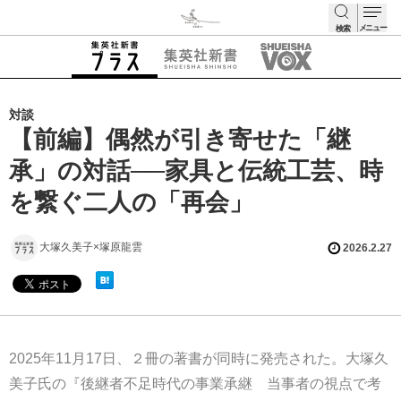
メニュー
検索
検索
対談
【前編】偶然が引き寄せた「継
承」の対話──家具と伝統工芸、時
を繋ぐ二人の「再会」
大塚久美子×塚原龍雲
2026.2.27
2025年11月17日、２冊の著書が同時に発売された。大塚久
美子氏の『後継者不足時代の事業承継 当事者の視点で考