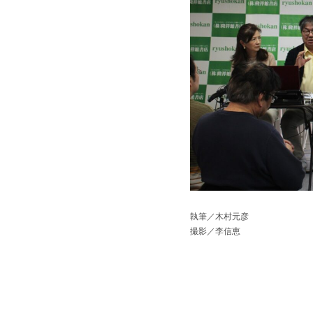
執筆／木村元彦
撮影／李信恵