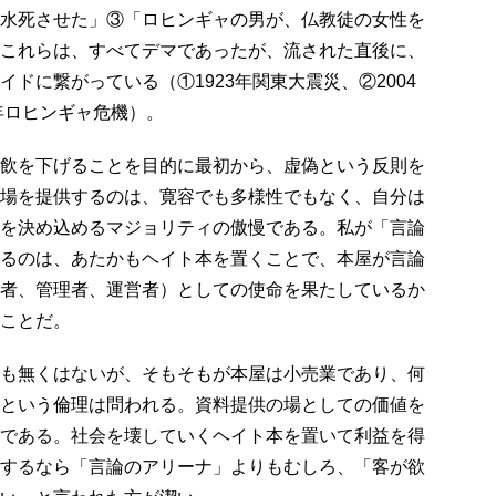
水死させた」③「ロヒンギャの男が、仏教徒の女性を
これらは、すべてデマであったが、流された直後に、
ドに繋がっている（①1923年関東大震災、②2004
7年ロヒンギャ危機）。
飲を下げることを目的に最初から、虚偽という反則を
場を提供するのは、寛容でも多様性でもなく、自分は
を決め込めるマジョリティの傲慢である。私が「言論
るのは、あたかもヘイト本を置くことで、本屋が言論
者、管理者、運営者）としての使命を果たしているか
ことだ。
も無くはないが、そもそもが本屋は小売業であり、何
という倫理は問われる。資料提供の場としての価値を
である。社会を壊していくヘイト本を置いて利益を得
するなら「言論のアリーナ」よりもむしろ、「客が欲