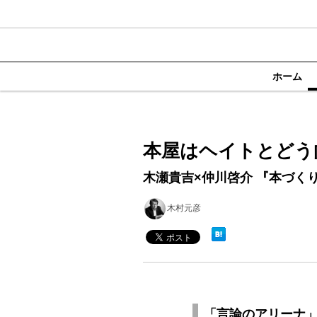
ホーム
本屋はヘイトとどう
木瀬貴吉×仲川啓介 『本づく
木村元彦
「言論のアリーナ