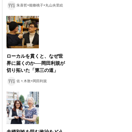
朱喜哲×能條桃子×丸山央里絵
ローカルを貫くと、なぜ世
界に届くのか──岡田利規が
切り拓いた「第三の道」
佐々木敦×岡田利規
夫婦別姓を阻む政治をどう