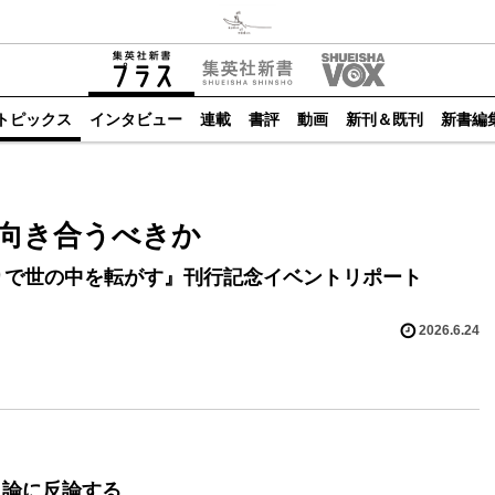
トピックス
インタビュー
連載
書評
動画
新刊＆既刊
新書編
向き合うべきか
りで世の中を転がす』刊行記念イベントリポート
2026.6.24
」論に反論する