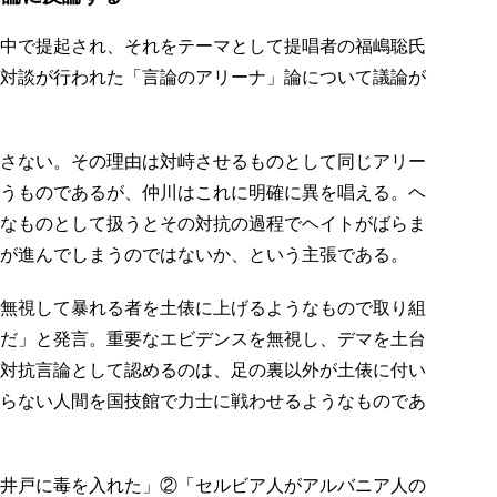
中で提起され、それをテーマとして提唱者の福嶋聡氏
対談が行われた「言論のアリーナ」論について議論が
さない。その理由は対峙させるものとして同じアリー
うものであるが、仲川はこれに明確に異を唱える。ヘ
なものとして扱うとその対抗の過程でヘイトがばらま
が進んでしまうのではないか、という主張である。
無視して暴れる者を土俵に上げるようなもので取り組
だ」と発言。重要なエビデンスを無視し、デマを土台
対抗言論として認めるのは、足の裏以外が土俵に付い
らない人間を国技館で力士に戦わせるようなものであ
井戸に毒を入れた」②「セルビア人がアルバニア人の