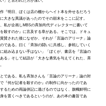
い」と言われた方が潔い。
作『明日、ぼくは店の棚からヘイト本を外せるだろう
に大きな異議があったのでその顛末をここに記す。
、私が企画しMBSの斉加尚代ディレクターに書いて
を殺すのか』に言及する章がある。そこでは、ドキュ
賞賛された後になぜか、それが「言論のアリーナ」論
のである。曰く「斉加の闘いに共感し、参戦していく
に組み込まない手はない」「ぼくが、書店を『言論の
ある」そして結語が「大きな勇気を与えてくれた、斉
。
とである。私も斉加さんも「言論のアリーナ」論の対
で『何が記者を殺すのか』の制作に向かったのであ
するための両論併記に逃げるのではなく、旗幟鮮明に
身を置くべきであるというのが、あの本の趣旨であ