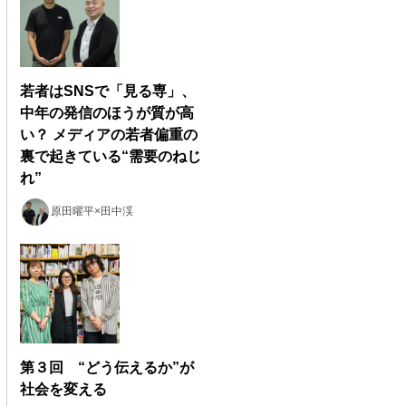
若者はSNSで「見る専」、
中年の発信のほうが質が高
い？ メディアの若者偏重の
裏で起きている“需要のねじ
れ”
原田曜平×田中渓
第３回 “どう伝えるか”が
社会を変える