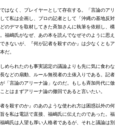
ではなく、プレイヤーとして存在する。「言論のアリ
して私は企画し、プロの記者として「沖縄の基地反対
どのデマを取材してきた斉加さんに執筆を依頼し、構
。福嶋氏がなぜ、あの本を読んでなぜそのように思え
できないが、『何が記者を殺すのか』は少なくともア
本だ。
しめられたのも事実認定の議論よりも先に気に食わな
長などの扇動、ルール無視者の土俵入りである。記者
が「言論のアリーナ論」なのだ。もしも斉加尚代に倣
ことはまずアリーナ論の撤回であると言いたい。
者を殺すのか』のあのような使われ方は困惑以外の何
旨を私は電話で直接、福嶋氏に伝えたのであった。福
福嶋氏は人望も厚い人格者であるが、それと議論は別