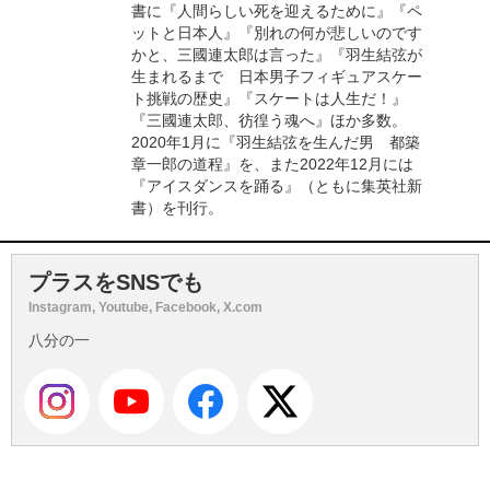
書に『人間らしい死を迎えるために』『ペ
ットと日本人』『別れの何が悲しいのです
かと、三國連太郎は言った』『羽生結弦が
生まれるまで 日本男子フィギュアスケー
ト挑戦の歴史』『スケートは人生だ！』
『三國連太郎、彷徨う魂へ』ほか多数。
2020年1月に『羽生結弦を生んだ男 都築
章一郎の道程』を、また2022年12月には
『アイスダンスを踊る』（ともに集英社新
書）を刊行。
プラスをSNSでも
Instagram, Youtube, Facebook, X.com
八分の一