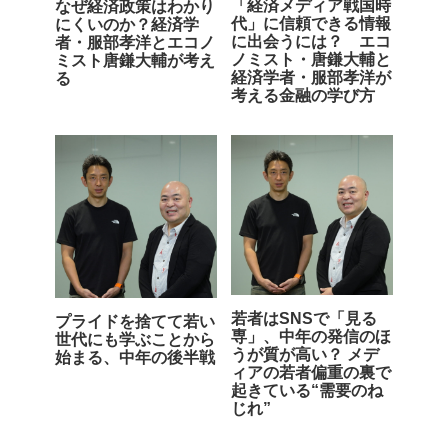
「経済メディア戦国時
なぜ経済政策はわかり
代」に信頼できる情報
にくいのか？経済学
に出会うには？ エコ
者・服部孝洋とエコノ
ノミスト・唐鎌大輔と
ミスト唐鎌大輔が考え
経済学者・服部孝洋が
る
考える金融の学び方
若者はSNSで「見る
プライドを捨てて若い
専」、中年の発信のほ
世代にも学ぶことから
うが質が高い？ メデ
始まる、中年の後半戦
ィアの若者偏重の裏で
起きている“需要のね
じれ”