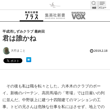
メニュー
検索
検索
平成消しずみクラブ 最終回
君は誰かね
大竹まこと
2019.2.18
その後も私は職を転々とした。六本木のクラブのボー
イ。新橋のバーテン、高田馬場の「寄場」では日雇いの列
に並んだ。中野坂上に建つ十四階建てのマンションの工
事。トビの兄さんは危険な仕事を私にはさせず、地上での