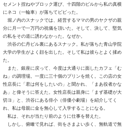
セメント捏ねやブロック運び、十四階のビルから私の真横
にネコ（一輪車）が落ちてビビった。
堀ノ内のスナックでは、経営するママの男のヤクザの親
分に月一で一万円の祝儀を頂いた。そして、決して、堅気
の私をその道に誘わなかった。なぜか。
渋谷の仁丹ビル裏にあるスナック。私が落ちた青山学院
大学の学生がよく顔を出した。そして私は彼らとよく揉め
た。
また、銀座に戻って、今度は大通りに面したカフェ「む
ね」の調理場。一度に三十個のプリンを焼く。この店の女
性店長に「君は何をしたいの」と聞かれ、「まあ役者かな
あ」と偉そうに答えた。女性店長は親身に「まず基礎が大
切ヨ」と、渋谷にある俳小（俳優小劇場）を紹介してく
れ、私は母親に金を無心して入学することになる。
私は、それが当たり前のように仕事を替えた。
しかし、俯瞰で見れば、街をさまよい歩く、無軌道で無