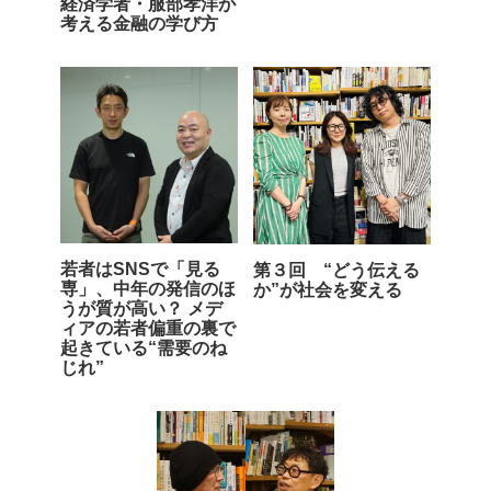
経済学者・服部孝洋が
考える金融の学び方
若者はSNSで「見る
第３回 “どう伝える
専」、中年の発信のほ
か”が社会を変える
うが質が高い？ メデ
ィアの若者偏重の裏で
起きている“需要のね
じれ”