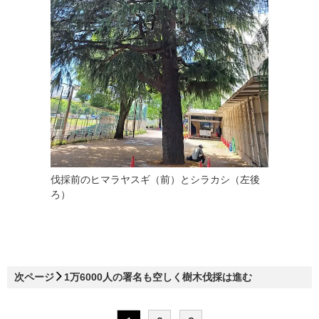
伐採前のヒマラヤスギ（前）とシラカシ（左後
ろ）
次ページ
1万6000人の署名も空しく樹木伐採は進む