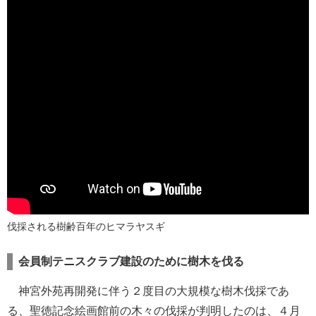
伐採される樹齢百年のヒマラヤスギ
会員制テニスクラブ建設のために樹木を伐る
神宮外苑再開発に伴う２度目の大規模な樹木伐採であ
る、聖徳記念絵画館前の木々の伐採が判明したのは、４月