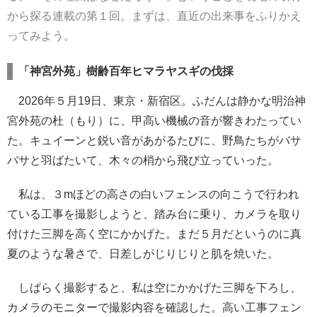
から探る連載の第１回。まずは、直近の出来事をふりかえ
ってみよう。
「神宮外苑」樹齢百年ヒマラヤスギの伐採
2026年５月19日、東京・新宿区。ふだんは静かな明治神
宮外苑の杜（もり）に、甲高い機械の音が響きわたってい
た。キュイーンと鋭い音があがるたびに、野鳥たちがバサ
バサと羽ばたいて、木々の梢から飛び立っていった。
私は、３mほどの高さの白いフェンスの向こうで行われ
ている工事を撮影しようと、踏み台に乗り、カメラを取り
付けた三脚を高く空にかかげた。まだ５月だというのに真
夏のような暑さで、日差しがじりじりと肌を焼いた。
しばらく撮影すると、私は空にかかげた三脚を下ろし、
カメラのモニターで撮影内容を確認した。高い工事フェン