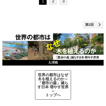
1
2
3
第2回
世界の都市はなぜ
木を植えるのか～
「都市の森」減ら
す日本 増やす世界
～
トップへ