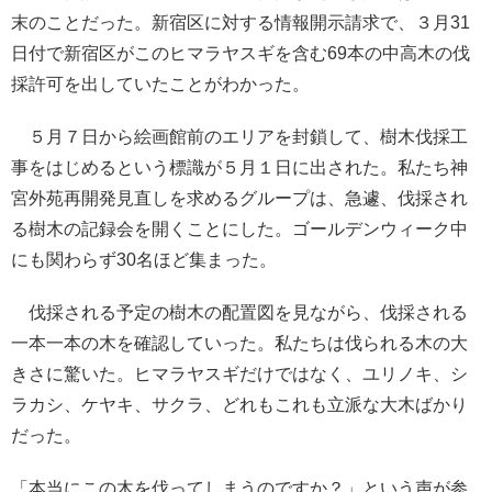
末のことだった。新宿区に対する情報開示請求で、３月31
日付で新宿区がこのヒマラヤスギを含む69本の中高木の伐
採許可を出していたことがわかった。
５月７日から絵画館前のエリアを封鎖して、樹木伐採工
事をはじめるという標識が５月１日に出された。私たち神
宮外苑再開発見直しを求めるグループは、急遽、伐採され
る樹木の記録会を開くことにした。ゴールデンウィーク中
にも関わらず30名ほど集まった。
伐採される予定の樹木の配置図を見ながら、伐採される
一本一本の木を確認していった。私たちは伐られる木の大
きさに驚いた。ヒマラヤスギだけではなく、ユリノキ、シ
ラカシ、ケヤキ、サクラ、どれもこれも立派な大木ばかり
だった。
「本当にこの木を伐ってしまうのですか？」という声が参