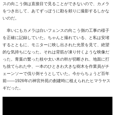
スの向こう側は直接目で見ることができないので、カメラ
をつき出して、あてずっぽうに勘を頼りに撮影するしかな
いのだ。
幸いにもカメラは白いフェンスの向こう側の工事の様子
を正確に記録していた。ちゃんと撮れている、と私は安堵
するとともに、モニターに映し出された光景を見て、絶望
的な気持ちになった。それは背筋が凍り付くような映像だ
った。青葉の繁った枝や太い木の幹が切断され、地面に打
ち捨てられた中、一本のひときわ大きな樹木を作業員がチ
ェーンソーで伐り倒そうとしていた。今からちょうど百年
前――1926年の神宮外苑の創建時に植えられたヒマラヤス
ギだった。