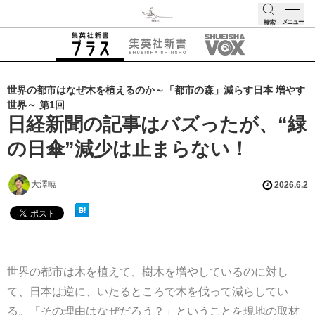
メニュー
検索
検索
世界の都市はなぜ木を植えるのか～「都市の森」減らす日本 増やす
世界～ 第1回
日経新聞の記事はバズったが、“緑
の日傘”減少は止まらない！
大澤暁
2026.6.2
世界の都市は木を植えて、樹木を増やしているのに対し
て、日本は逆に、いたるところで木を伐って減らしてい
る。「その理由はなぜだろう？」ということを現地の取材