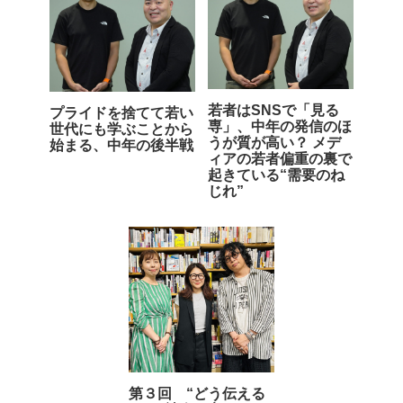
若者はSNSで「見る
プライドを捨てて若い
専」、中年の発信のほ
世代にも学ぶことから
うが質が高い？ メデ
始まる、中年の後半戦
ィアの若者偏重の裏で
起きている“需要のね
じれ”
第３回 “どう伝える