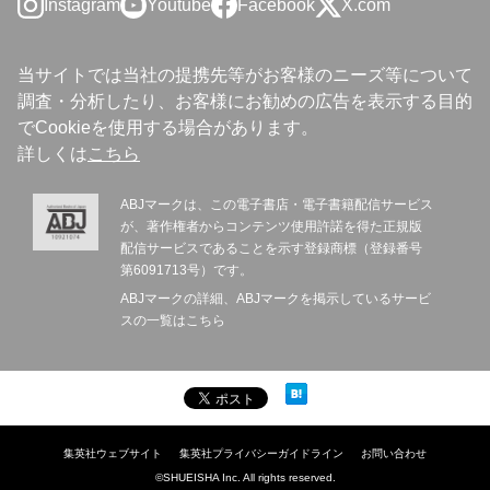
Instagram
Youtube
Facebook
X.com
当サイトでは当社の提携先等がお客様のニーズ等について
調査・分析したり、お客様にお勧めの広告を表示する目的
でCookieを使用する場合があります。
詳しくは
こちら
ABJマークは、この電子書店・電子書籍配信サービス
が、著作権者からコンテンツ使用許諾を得た正規版
配信サービスであることを示す登録商標（登録番号
第6091713号）です。
ABJマークの詳細、ABJマークを掲示しているサービ
スの一覧は
こちら
集英社ウェブサイト
集英社プライバシーガイドライン
お問い合わせ
©SHUEISHA Inc. All rights reserved.