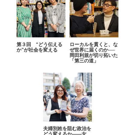
第３回 “どう伝える
ローカルを貫くと、な
か”が社会を変える
ぜ世界に届くのか──
岡田利規が切り拓いた
「第三の道」
夫婦別姓を阻む政治を
どう変えるか――女