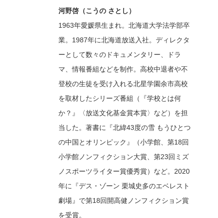
河野啓（こうの さとし）
1963年愛媛県生まれ。北海道大学法学部卒
業。1987年に北海道放送入社。ディレクタ
ーとして数々のドキュメンタリー、ドラ
マ、情報番組などを制作。高校中退者や不
登校の生徒を受け入れる北星学園余市高校
を取材したシリーズ番組（『学校とは何
か？』〈放送文化基金賞本賞〉など）を担
当した。著書に『北緯43度の雪 もうひとつ
の中国とオリンピック』（小学館、第18回
小学館ノンフィクション大賞、第23回ミズ
ノスポーツライター賞優秀賞）など。2020
年に『デス・ゾーン 栗城史多のエベレスト
劇場』で第18回開高健ノンフィクション賞
を受賞。