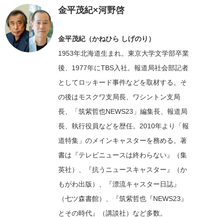
金平茂紀×河野啓
金平茂紀（かねひら しげのり）
1953年北海道生まれ。東京大学文学部卒業
後、1977年にTBS入社。報道局社会部記者
としてロッキード事件などを取材する。そ
の後はモスクワ支局長、ワシントン支局
長、「筑紫哲也NEWS23」編集長、報道局
長、執行役員などを歴任。2010年より「報
道特集」のメインキャスターを務める。著
書は『テレビニュースは終わらない』（集
英社）、『抗うニュースキャスター』（か
もがわ出版）、『漂流キャスター日誌』
（七ツ森書館）、『筑紫哲也『NEWS23』
とその時代』（講談社）など多数。