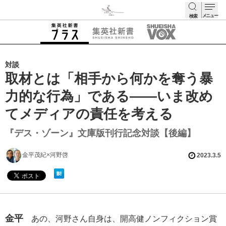
メニュー
検索
検索
対談
取材とは「相手から何かを奪う暴
力的な行為」である――いま改め
てメディアの責任を考える
『デス・ゾーン』文庫版刊行記念対談【後編】
金平茂紀×河野啓
2023.3.5
金平
あの、河野さん自身は、開高健ノンフィクション賞