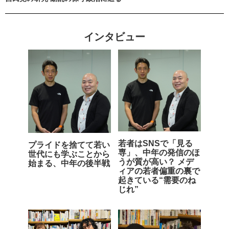
インタビュー
若者はSNSで「見る
プライドを捨てて若い
専」、中年の発信のほ
世代にも学ぶことから
うが質が高い？ メデ
始まる、中年の後半戦
ィアの若者偏重の裏で
起きている“需要のね
じれ”