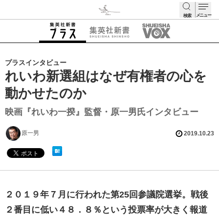
メニュー
検索
検索
プラスインタビュー
れいわ新選組はなぜ有権者の心を
動かせたのか
映画『れいわ一揆』監督・原一男氏インタビュー
原一男
2019.10.23
２０１９年７月に行われた第25回参議院選挙。戦後
２番目に低い４８．８％という投票率が大きく報道