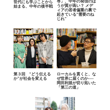
専」、中年の発信のほ
世代にも学ぶことから
うが質が高い？ メデ
始まる、中年の後半戦
ィアの若者偏重の裏で
起きている“需要のね
じれ”
第３回 “どう伝える
ローカルを貫くと、な
か”が社会を変える
ぜ世界に届くのか──
岡田利規が切り拓いた
「第三の道」