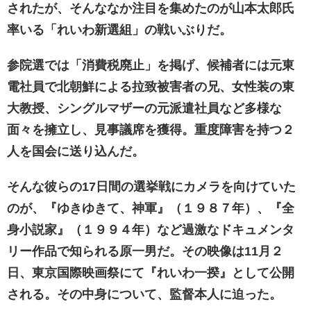
されたが、そんななか注目を集めたのが山本太郎氏
率いる「れいわ新選組」の戦いぶりだ。
参院選では「消費税廃止」を掲げ、候補者には元東
電社員で北朝鮮による拉致被害者の兄、女性装の東
大教授、シングルマザーの元派遣社員など多様な
面々を擁立し、見事議席を獲得。重度障害を持つ２
人を国会に送り込んだ。
そんな彼らの17日間の選挙戦にカメラを向けていた
のが、『ゆきゆきて、神軍』（１９８７年）、『全
身小説家』（１９９４年）など過激なドキュメンタ
リー作品で知られる原一男だ。その映像は11月２
日、東京国際映画祭にて『れいわ一揆』として公開
される。その中身について、監督本人に迫った。