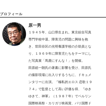
プロフィール
原一男
１９４５年、山口県生まれ。東京綜合写真
専門学校中退。障害児の問題に興味を抱
き、世田谷区の光明養護学校の介助員とな
り、１９６９年に障害児たちをテーマにし
た写真展「馬鹿にすんな！」を開催。
田原総一朗氏の著書に影響を受け、田原氏
の撮影現場に出入りするうちに、ドキュメ
ンタリーに出演。『極私的エロス 恋歌１９
７４』で監督として高い評価を得、『ゆき
ゆきて、神軍』（１９８７年）でベルリン
国際映画祭・カリガリ映画賞、パリ国際ド