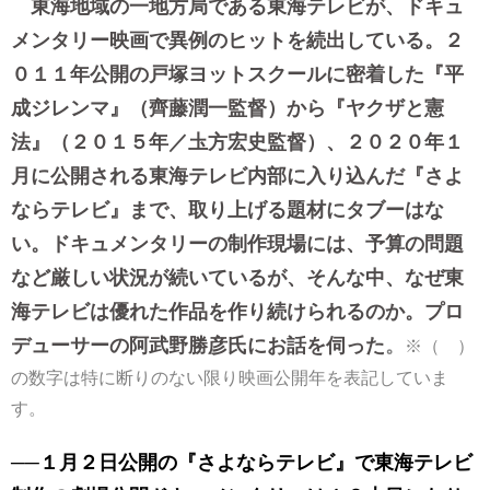
東海地域の一地方局である東海テレビが、ドキュ
メンタリー映画で異例のヒットを続出している。２
０１１年公開の戸塚ヨットスクールに密着した『平
成ジレンマ』（齊藤潤一監督）から『ヤクザと憲
法』（２０１５年／圡方宏史監督）、２０２０年１
月に公開される東海テレビ内部に入り込んだ『さよ
ならテレビ』まで、取り上げる題材にタブーはな
い。ドキュメンタリーの制作現場には、予算の問題
など厳しい状況が続いているが、そんな中、なぜ東
海テレビは優れた作品を作り続けられるのか。プロ
デューサーの阿武野勝彦氏にお話を伺った
。
※（ ）
の数字は特に断りのない限り映画公開年を表記していま
す。
──１月２日公開の『さよならテレビ』で東海テレビ