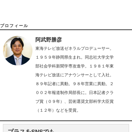
プロフィール
阿武野勝彦
東海テレビ放送ゼネラルプロデューサー。
１９５９年静岡県生まれ。同志社大学文学
部社会学科新聞学専攻進学。１９８１年東
海テレビ放送にアナウンサーとして入社。
８９年記者に異動。９８年営業に異動。２
００２年報道制作局部長に。日本記者クラ
ブ賞（０９年）、芸術選奨文部科学大臣賞
（１２年）などを受賞。
プラスをSNSでも