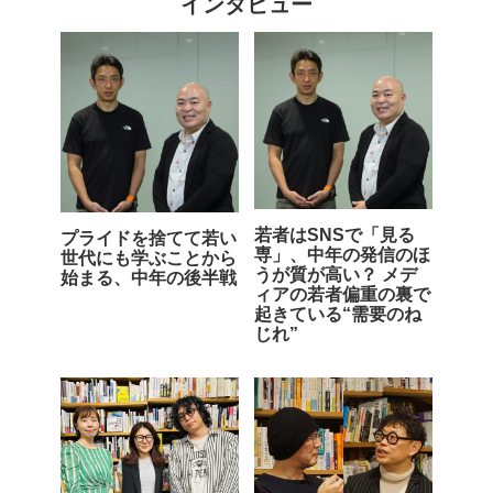
インタビュー
若者はSNSで「見る
プライドを捨てて若い
専」、中年の発信のほ
世代にも学ぶことから
うが質が高い？ メデ
始まる、中年の後半戦
ィアの若者偏重の裏で
起きている“需要のね
じれ”