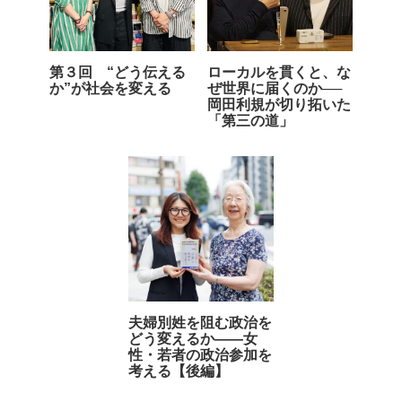
第３回 “どう伝える
ローカルを貫くと、な
か”が社会を変える
ぜ世界に届くのか──
岡田利規が切り拓いた
「第三の道」
夫婦別姓を阻む政治を
どう変えるか――女
性・若者の政治参加を
考える【後編】