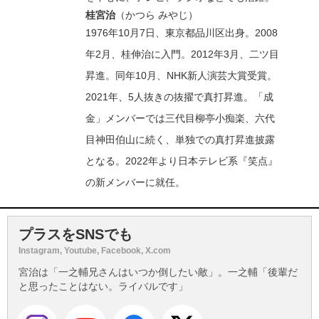
桂宮治
（かつら みやじ）
1976年10月7日、東京都品川区出身。2008
年2月、桂伸治に入門。2012年3月、二ツ目
昇進。同年10月、NHK新人演芸大賞受賞。
2021年、5人抜きの抜擢で真打昇進。「成
金」メンバーでは三代目柳亭小痴楽、六代
目神田伯山に続く、単独での真打昇進披露
となる。2022年より日本テレビ系『笑点』
の新メンバーに就任。
プラスをSNSでも
Instagram, Youtube, Facebook, X.com
宮治は「一之輔兄さんはいつか倒したい敵」。一之輔「後輩だ
と思ったことはない。ライバルです」