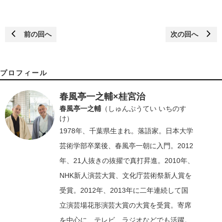
前の回へ
次の回へ
プロフィール
春風亭一之輔×桂宮治
春風亭一之輔
（しゅんぷうてい いちのす
け）
1978年、千葉県生まれ。落語家。日本大学
芸術学部卒業後、春風亭一朝に入門。2012
年、21人抜きの抜擢で真打昇進。2010年、
NHK新人演芸大賞、文化庁芸術祭新人賞を
受賞。2012年、2013年に二年連続して国
立演芸場花形演芸大賞の大賞を受賞。寄席
を中心に、テレビ、ラジオなどでも活躍。