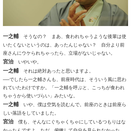
一之輔
そうなの？ まあ、食われちゃうような後輩は使
いたくないというのは、あったんじゃない？ 自分より前
座さんにウケられちゃったら、立場がないじゃない。
宮治
いやいや。
一之輔
それは絶対あったと思いますよ。
──でしたら一之輔さんも、前座時代は、そういう風に思わ
れていたわけですか。「一之輔を呼ぶと、こっちが食われ
ちゃうから使いづらい」みたいな。
一之輔
いや、僕は空気を読むんで。前座のときは前座ら
しい落語をしていました。
宮治
僕も、そんなにぐちゃくちゃにしているつもりはな
かったんですよ。ただ、俯瞰して自分を見られなかった。