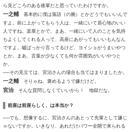
ら見どころのある後輩だと思っていたわけですか。
一之輔
基本的に僕は落語（の腕）とかどうでもいいんで
すよ。前に上がってもらう人は、一緒にいて居心地のいい
人ですね。楽屋とかで。まあ、一緒にいて人のことを気持
ちよくしてくれる人って、高座にあがってもいいもんなん
ですよ。嘘ばっかり言ってるけど、ヨイショがうまいやつ
とか。まあ、言葉が少なくても何か雰囲気がいいやつと
か。
──その見立ては、宮治さんの場合も当てはまりましたか。
一之輔
そりゃね。褒めるようで嫌だけど。
宮治
そんな質問しなくていいから！ 地獄だな。
前座は前座らしく、は本当か？
──でも、想像するに、宮治さんのあとって先輩として嫌じ
ゃないですか。いきなり、あれだけパワー全開で来られる