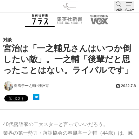
メニュー
検索
検索
対談
宮治は「一之輔兄さんはいつか倒
したい敵」。一之輔「後輩だと思
ったことはない。ライバルです」
春風亭一之輔×桂宮治
2022.7.8
40代落語家の二大スターと言っていいだろう。
業界の第一勢力・落語協会の春風亭一之輔（44歳）は、滅