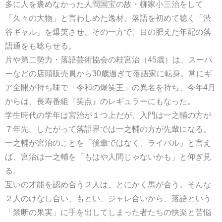
多に人を褒めなかった人間国宝の故・柳家小三治をして
「久々の大物」と言わしめた逸材。落語を初めて聴く「渋
谷ギャル」を爆笑させ、その一方で、目の肥えた年配の落
語通をも唸らせる。
片や第二勢力・落語芸術協会の桂宮治（45歳）は、スーパ
ーなどの店頭販売員から30歳過ぎて落語家に転身。常にギ
ア全開が持ち味で「令和の爆笑王」の異名を持ち、今年4月
からは、長寿番組『笑点』のレギュラーにもなった。
学生時代の学年は宮治が１つ上だが、入門は一之輔の方が
７年先。したがって落語界では一之輔の方が先輩になる。
一之輔が宮治のことを「後輩ではなく、ライバル」と言え
ば、宮治は一之輔を「もはや人間じゃないかも」と仰ぎ見
る。
互いの才能を認め合う２人は、とにかく馬が合う。そんな
２人のけなし合い、もとい、ジャレ合いから、落語という
「禁断の果実」に手を出してしまった者たちの快楽と苦悩