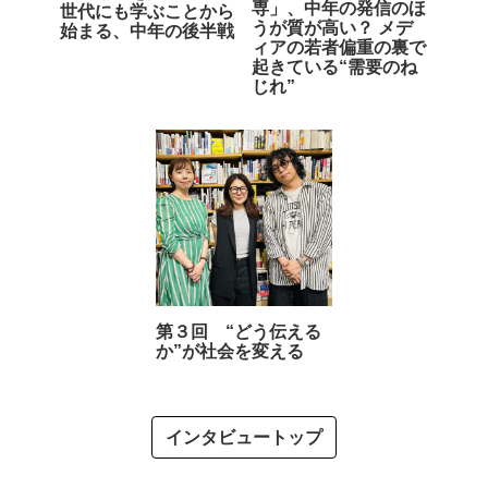
専」、中年の発信のほ
世代にも学ぶことから
うが質が高い？ メデ
始まる、中年の後半戦
ィアの若者偏重の裏で
起きている“需要のね
じれ”
第３回 “どう伝える
か”が社会を変える
インタビュートップ