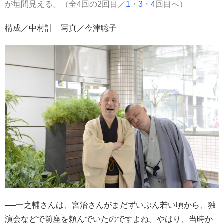
が垣間見える。（全4回の2回目／
1
・
3
・
4
回目へ）
構成／中村計 写真／今津聡子
──一之輔さんは、宮治さんがまだずいぶん若い頃から、独
演会などで前座を頼んでいたのですよね。やはり、当時か