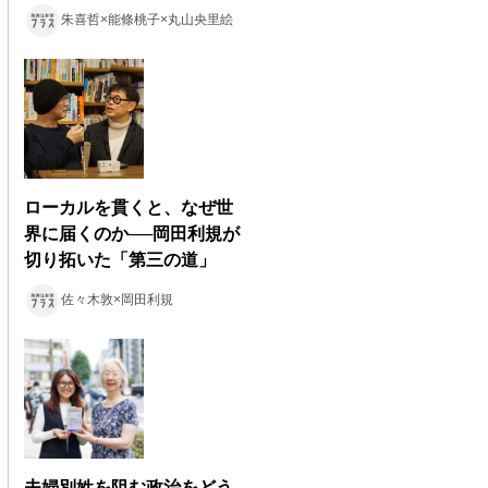
朱喜哲×能條桃子×丸山央里絵
ローカルを貫くと、なぜ世
界に届くのか──岡田利規が
切り拓いた「第三の道」
佐々木敦×岡田利規
夫婦別姓を阻む政治をどう