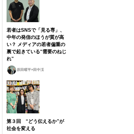
若者はSNSで「見る専」、
中年の発信のほうが質が高
い？ メディアの若者偏重の
裏で起きている“需要のねじ
れ”
原田曜平×田中渓
第３回 “どう伝えるか”が
社会を変える