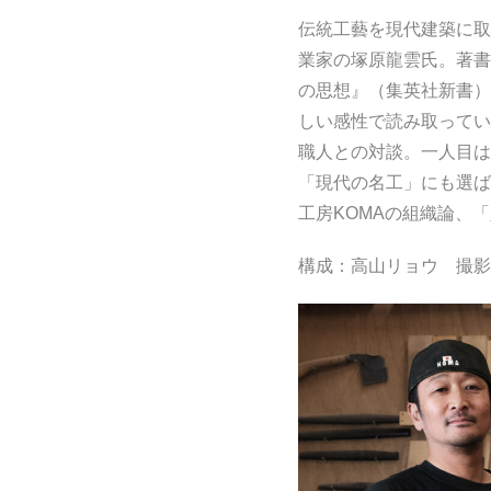
伝統工藝を現代建築に取
業家の塚原龍雲氏。著書
の思想』（集英社新書）
しい感性で読み取ってい
職人との対談。一人目は
「現代の名工」にも選ば
工房KOMAの組織論、
構成：高山リョウ 撮影