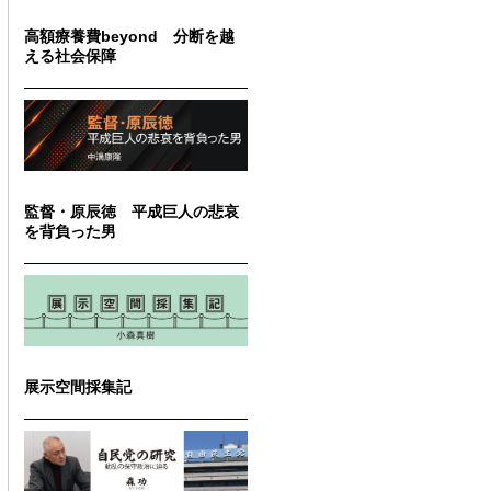
高額療養費beyond 分断を越
える社会保障
監督・原辰徳 平成巨人の悲哀
を背負った男
展示空間採集記