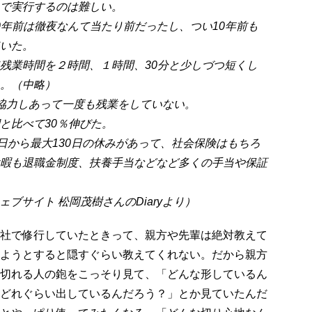
で実行するのは難しい。
0年前は徹夜なんて当たり前だったし、つい10年前も
いた。
残業時間を２時間、１時間、30分と少しづつ短くし
。（中略）
協力しあって一度も残業をしていない。
と比べて30％伸びた。
日から最大130日の休みがあって、社会保険はもちろ
暇も退職金制度、扶養手当などなど多くの手当や保証
ェブサイト 松岡茂樹さんのDiaryより）
社で修行していたときって、親方や先輩は絶対教えて
ようとすると隠すぐらい教えてくれない。だから親方
切れる人の鉋をこっそり見て、「どんな形しているん
どれぐらい出しているんだろう？」とか見ていたんだ