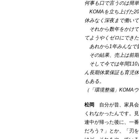
何事も口で言うのは簡単
KOMAを立ち上げた2
休みなく深夜まで働いて
それから数年をかけて
てようやくゼロにできた
あれから1年みんなで
その結果、売上は前期
そして今では年間110
ん長期休業保証も育児休
もある。
（「環境整備」KOMAウ
松岡
自分が昔、家具会
くれなかったんです。見
連中が帰った後に、一番
だろう？」とか、「刃を